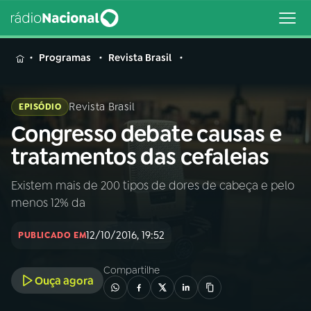
MENU
Programas
Revista Brasil
Revista Brasil
EPISÓDIO
Congresso debate causas e
Buscar
na
tratamentos das cefaleias
Rádio
Buscar
Nacional
Existem mais de 200 tipos de dores de cabeça e pelo
menos 12% da
AO VIVO
12/10/2016, 19:52
PUBLICADO EM
01
INÍCIO
Compartilhe
Ouça agora
02
A RÁDIO