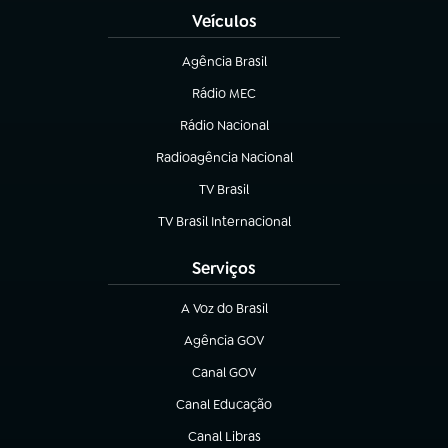
Veículos
Agência Brasil
(abre em nova aba)
Rádio MEC
(abre em nova aba)
Rádio Nacional
Radioagência Nacional
(abre em nova aba)
TV Brasil
(abre em nova aba)
TV Brasil Internacional
(abre em nova aba)
Serviços
A Voz do Brasil
(abre em nova aba)
Agência GOV
(abre em nova aba)
Canal GOV
(abre em nova aba)
Canal Educação
(abre em nova aba)
Canal Libras
(abre em nova aba)