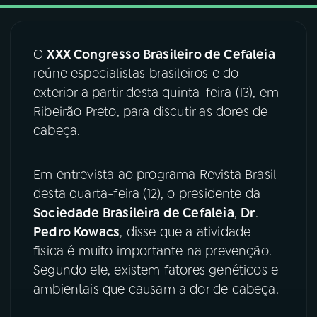
03
PROGRAMAÇÃO
O
XXX Congresso Brasileiro de Cefaleia
reúne especialistas brasileiros e do
04
PROGRAMAS
exterior a partir desta quinta-feira (13), em
Ribeirão Preto, para discutir as dores de
05
PODCASTS
cabeça.
Em entrevista ao programa Revista Brasil
06
VIDEOCASTS
desta quarta-feira (12), o presidente da
Sociedade Brasileira de Cefaleia
,
Dr
.
07
ÚLTIMAS
Pedro Kowacs
, disse que a atividade
física é muito importante na prevenção.
08
FESTIVAL DE MÚSICA
Segundo ele, existem fatores genéticos e
ambientais que causam a dor de cabeça.
ACOMPANHE A RÁDIO NACIONAL