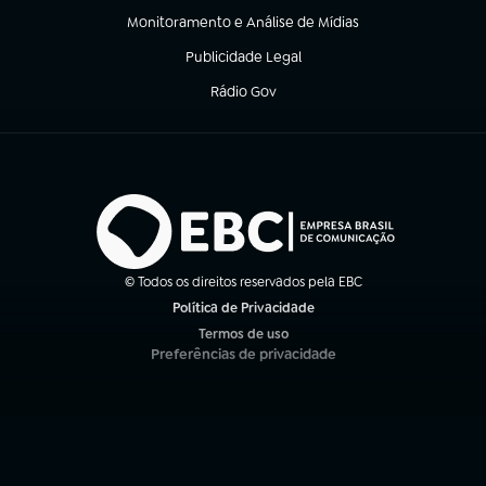
Monitoramento e Análise de Mídias
(abre em nova aba)
Publicidade Legal
(abre em nova aba)
Rádio Gov
(abre em nova aba)
© Todos os direitos reservados pela EBC
Política de Privacidade
(abre em nova aba)
Termos de uso
(abre em nova aba)
Preferências de privacidade