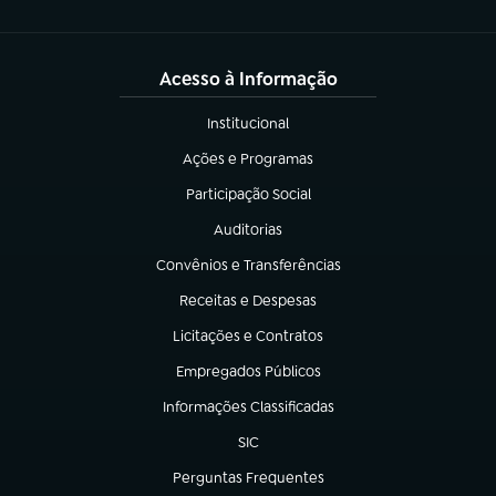
Acesso à Informação
Institucional
(abre em nova aba)
Ações e Programas
(abre em nova aba)
Participação Social
(abre em nova aba)
Auditorias
(abre em nova aba)
Convênios e Transferências
(abre em nova aba)
Receitas e Despesas
(abre em nova aba)
Licitações e Contratos
(abre em nova aba)
Empregados Públicos
(abre em nova aba)
Informações Classificadas
(abre em nova aba)
SIC
(abre em nova aba)
Perguntas Frequentes
(abre em nova aba)