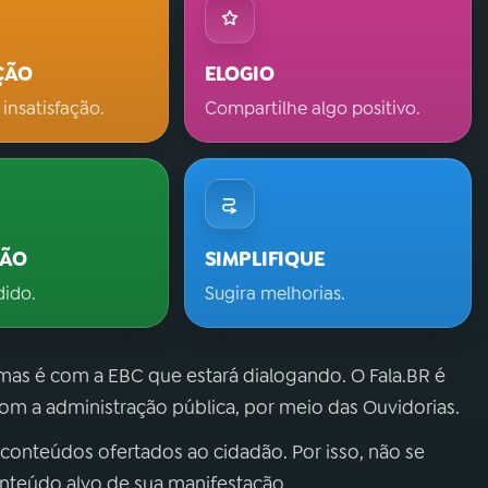
ÇÃO
ELOGIO
 insatisfação.
Compartilhe algo positivo.
ÇÃO
SIMPLIFIQUE
dido.
Sugira melhorias.
 mas é com a EBC que estará dialogando. O Fala.BR é
m a administração pública, por meio das Ouvidorias.
 conteúdos ofertados ao cidadão. Por isso, não se
onteúdo alvo de sua manifestação.