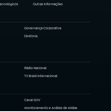
Tecnológicos
Outras Informações
(abre em nova aba)
Governança Corporativa
(abre em nova aba)
Diretoria
(abre em nova aba)
Rádio Nacional
TV Brasil Internacional
(abre em nova aba)
Canal GOV
(abre em nova aba)
Monitoramento e Análise de Mídias
(abre em nova aba)