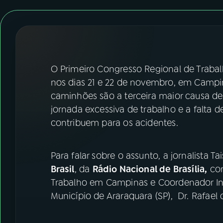
07
ÚLTIMAS
08
FESTIVAL DE MÚSICA
ACOMPANHE A RÁDIO NACIONAL
O Primeiro Congresso Regional de Traba
nos dias 21 e 22 de novembro, em Campina
YouTube
Facebook
caminhões são a terceira maior causa de 
jornada excessiva de trabalho e a falta d
Instagram
X
contribuem para os acidentes.
TikTok
Para falar sobre o assunto, a jornalista 
Brasil
, da
Rádio Nacional de Brasília,
com
Trabalho em Campinas e Coordenador Ins
Município de Araraquara (SP), Dr. Rafael