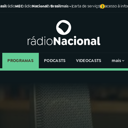
asil
rádio
MEC
rádio
Nacional
tv
Brasil
carta de serviço
acesso à inf
mais
PROGRAMAS
PODCASTS
VIDEOCASTS
mais