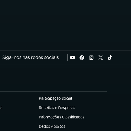
Siga-nos nas redes sociais
Participação Social
(abre em nova aba)
as
Receitas e Despesas
(abre em nova aba)
Informações Classificadas
(abre em nova aba)
Dados Abertos
(abre em nova aba)