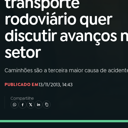
transporte
Nacional
rodoviário quer
01
INÍCIO
discutir avanços 
02
A RÁDIO
setor
03
PROGRAMAÇÃO
Caminhões são a terceira maior causa de acidente
04
PROGRAMAS
13/11/2013, 14:43
PUBLICADO EM
05
PODCASTS
Compartilhe
06
VIDEOCASTS