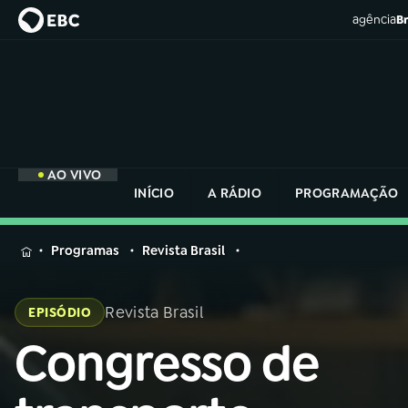
agência
Br
AO VIVO
INÍCIO
A RÁDIO
PROGRAMAÇÃO
MENU
Programas
Revista Brasil
Buscar
na
Revista Brasil
EPISÓDIO
Rádio
Buscar
Nacional
Congresso de
Buscar
na
Rádio
AO VIVO