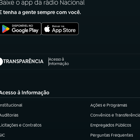
Baixe o app da rádio Nacional
E tenha a gente sempre com você.
Acesso à
TRANSPARÊNCIA
abre em nova aba)
Informação
Acesso à Informação
Institucional
Ações e Programas
(abre em nova aba)
(abre em nova aba)
Auditorias
Convênios e Transferênci
(abre em nova aba)
(abre em nova aba)
Licitações e Contratos
Empregados Públicos
(abre em nova aba)
(abre em nova aba)
SIC
Perguntas Frequentes
(abre em nova aba)
(abre em nova aba)