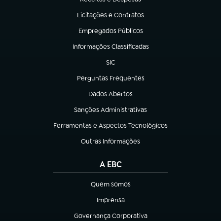
(abre em nova aba)
Licitações e Contratos
(abre em nova aba)
Empregados Públicos
(abre em nova aba)
Informações Classificadas
(abre em nova aba)
SIC
(abre em nova aba)
Perguntas Frequentes
(abre em nova aba)
Dados Abertos
(abre em nova aba)
Sanções Administrativas
(abre em nova aba)
Ferramentas e Aspectos Tecnológicos
(abre em nova aba)
Outras Informações
(abre em nova aba)
A EBC
Quem somos
(abre em nova aba)
Imprensa
(abre em nova aba)
Governança Corporativa
(abre em nova aba)