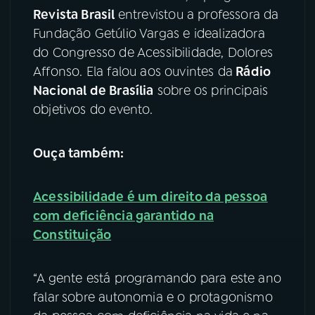
Revista Brasil
entrevistou a professora da
YouTube
Facebook
Fundação Getúlio Vargas e idealizadora
do Congresso de Acessibilidade, Dolores
Instagram
X
Affonso. Ela falou aos ouvintes da
Rádio
Nacional de Brasília
sobre os principais
TikTok
objetivos do evento.
Ouça também:
Acessibilidade é um direito da pessoa
com deficiência garantido na
Constituição
“A gente está programando para este ano
falar sobre autonomia e o protagonismo