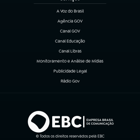
A Voz do Brasil
(abre em nova aba)
Agência GOV
(abre em nova aba)
Canal GOV
(abre em nova aba)
Canal Educação
(abre em nova aba)
Canal Libras
(abre em nova aba)
Monitoramento e Análise de Mídias
(abre em nova aba)
Publicidade Legal
(abre em nova aba)
Rádio Gov
(abre em nova aba)
© Todos os direitos reservados pela EBC