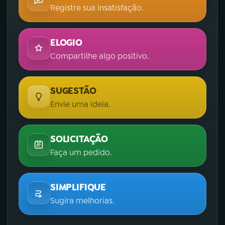
Registre sua insatisfação.
ELOGIO
Compartilhe algo positivo.
SUGESTÃO
Envie uma ideia.
SOLICITAÇÃO
Faça um pedido.
SIMPLIFIQUE
Sugira melhorias.