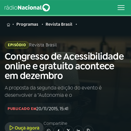
MENU
Programas
Revista Brasil
Revista Brasil
EPISÓDIO
Congresso de Acessibilidade
Buscar
na
online e gratuito acontece
Rádio
Buscar
em dezembro
Nacional
A proposta da segunda edição do evento é
AO VIVO
desenvolver a "Autonomia e o
01
INÍCIO
20/11/2015, 15:41
PUBLICADO EM
Compartilhe
02
A RÁDIO
Ouça agora