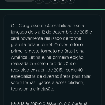
03
PROGRAMAÇÃO
O II Congresso de Acessibilidade será
04
PROGRAMAS
lançado de 6 a 12 de dezembro de 2015 e
será novamente realizado de forma
05
PODCASTS
gratuita pela internet. O evento foi o
primeiro neste formato no Brasil e na
América Latina e, na primeira edição,
06
VIDEOCASTS
realizada em setembro de 2014 e
reexibido em abril de 2015, reuniu 40
07
ÚLTIMAS
especialistas de diversas áreas para falar
sobre temas ligados à acessibilidade,
tecnologia e inclusão.
08
FESTIVAL DE MÚSICA
Para falar sobre o assunto, o programa
ACOMPANHE A RÁDIO NACIONAL