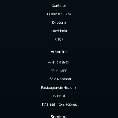
Contatos
(abre em nova aba)
Quem é Quem
(abre em nova aba)
Diretoria
(abre em nova aba)
Ouvidoria
(abre em nova aba)
RNCP
(abre em nova aba)
Veículos
Agência Brasil
(abre em nova aba)
Rádio MEC
(abre em nova aba)
Rádio Nacional
Radioagência Nacional
(abre em nova aba)
TV Brasil
(abre em nova aba)
TV Brasil Internacional
(abre em nova aba)
Serviços