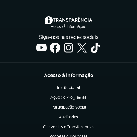
(abre em nova aba)
TRANSPARÊNCIA
Acesso à Informação
Siga-nos nas redes sociais
Acesso à Informação
Institucional
(abre em nova aba)
Ações e Programas
(abre em nova aba)
Participação Social
(abre em nova aba)
Auditorias
(abre em nova aba)
Convênios e Transferências
(abre em nova aba)
Receitas e Despesas