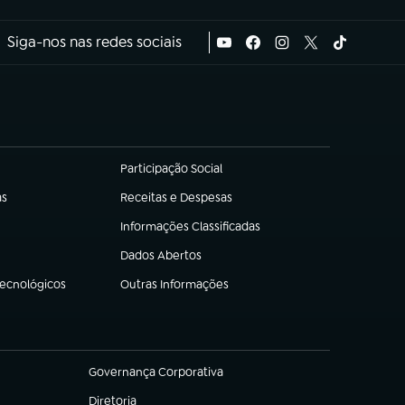
Siga-nos nas redes sociais
Participação Social
(abre em nova aba)
as
Receitas e Despesas
(abre em nova aba)
Informações Classificadas
(abre em nova aba)
Dados Abertos
(abre em nova aba)
Tecnológicos
Outras Informações
(abre em nova aba)
Governança Corporativa
(abre em nova aba)
Diretoria