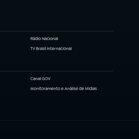
(abre em nova aba)
Rádio Nacional
TV Brasil Internacional
(abre em nova aba)
Canal GOV
(abre em nova aba)
Monitoramento e Análise de Mídias
(abre em nova aba)