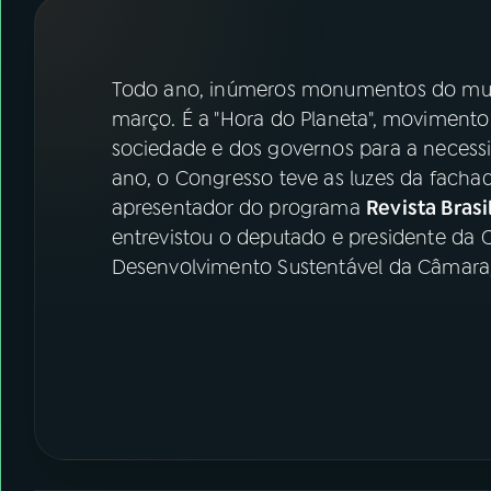
07
ÚLTIMAS
08
FESTIVAL DE MÚSICA
Todo ano, inúmeros monumentos do mun
março. É a "Hora do Planeta", moviment
sociedade e dos governos para a necessi
ACOMPANHE A RÁDIO NACIONAL
ano, o Congresso teve as luzes da facha
YouTube
Facebook
apresentador do programa
Revista Brasi
entrevistou o deputado e presidente da
Instagram
X
Desenvolvimento Sustentável da Câmara,
TikTok