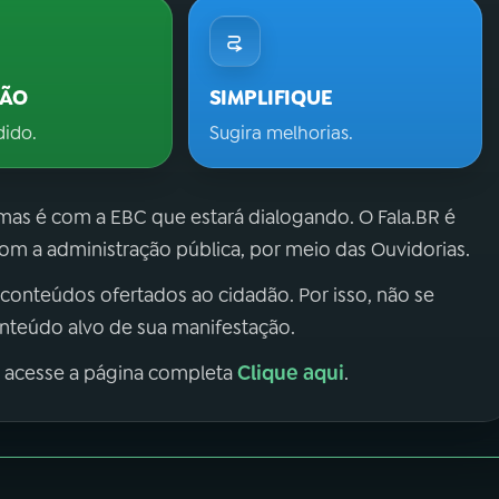
ÇÃO
SIMPLIFIQUE
dido.
Sugira melhorias.
 mas é com a EBC que estará dialogando. O Fala.BR é
m a administração pública, por meio das Ouvidorias.
 conteúdos ofertados ao cidadão. Por isso, não se
onteúdo alvo de sua manifestação.
Clique aqui
, acesse a página completa
.