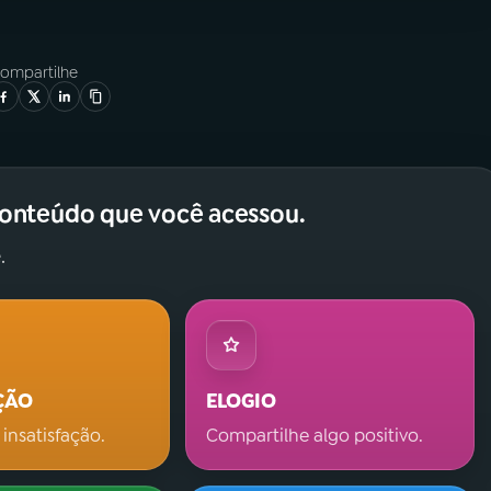
ompartilhe
conteúdo que você acessou.
.
ÇÃO
ELOGIO
 insatisfação.
Compartilhe algo positivo.