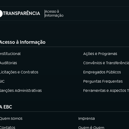
Acesso à
TRANSPARÊNCIA
abre em nova aba)
Informação
Acesso à Informação
Institucional
Ações e Programas
(abre em nova aba)
(abre em nova aba)
Auditorias
Convênios e Transferênci
(abre em nova aba)
(abre em nova aba)
Licitações e Contratos
Empregados Públicos
(abre em nova aba)
(abre em nova aba)
SIC
Perguntas Frequentes
(abre em nova aba)
(abre em nova aba)
Sanções Administrativas
Ferramentas e Aspectos 
(abre em nova aba)
(abre em nova aba)
A EBC
Quem somos
Imprensa
(abre em nova aba)
(abre em nova aba)
Contatos
Quem é Quem