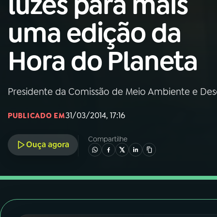
luzes para mais
Nacional
uma edição da
01
INÍCIO
Hora do Planeta
02
A RÁDIO
Presidente da Comissão de Meio Ambiente e Des
03
PROGRAMAÇÃO
31/03/2014, 17:16
PUBLICADO EM
04
PROGRAMAS
Compartilhe
Ouça agora
05
PODCASTS
06
VIDEOCASTS