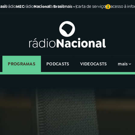
asil
rádio
MEC
rádio
Nacional
tv
Brasil
carta de serviço
acesso à inf
mais
PROGRAMAS
PODCASTS
VIDEOCASTS
mais