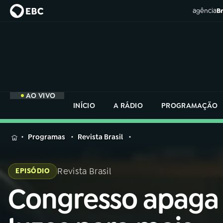
agência
Br
AO VIVO
INÍCIO
A RÁDIO
PROGRAMAÇÃO
MENU
Programas
Revista Brasil
Buscar
na
Revista Brasil
EPISÓDIO
Rádio
Buscar
Nacional
Congresso apaga
Buscar
na
Rádio
AO VIVO