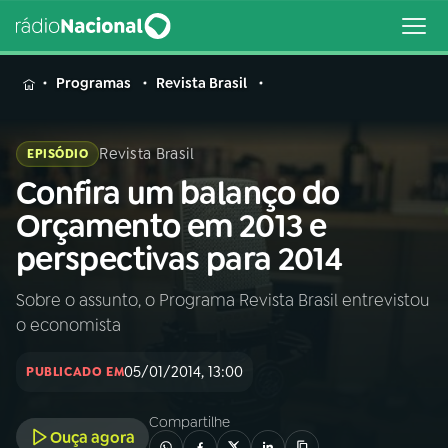
MENU
Programas
Revista Brasil
Revista Brasil
EPISÓDIO
Confira um balanço do
Buscar
na
Orçamento em 2013 e
Rádio
Buscar
perspectivas para 2014
Nacional
Sobre o assunto, o Programa Revista Brasil entrevistou
AO VIVO
o economista
01
INÍCIO
05/01/2014, 13:00
PUBLICADO EM
Compartilhe
02
A RÁDIO
Ouça agora