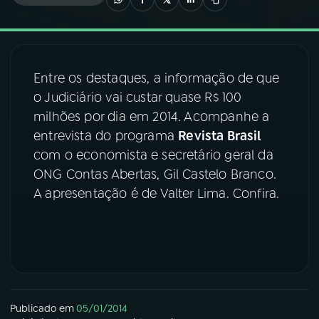
03
PROGRAMAÇÃO
Entre os destaques, a informação de que
04
PROGRAMAS
o Judiciário vai custar quase R$ 100
milhões por dia em 2014. Acompanhe a
05
PODCASTS
entrevista do programa
Revista Brasil
com o economista e secretário geral da
ONG Contas Abertas, Gil Castelo Branco.
06
VIDEOCASTS
A apresentação é de Valter Lima. Confira.
07
ÚLTIMAS
08
FESTIVAL DE MÚSICA
Publicado em
05/01/2014
ACOMPANHE A RÁDIO NACIONAL