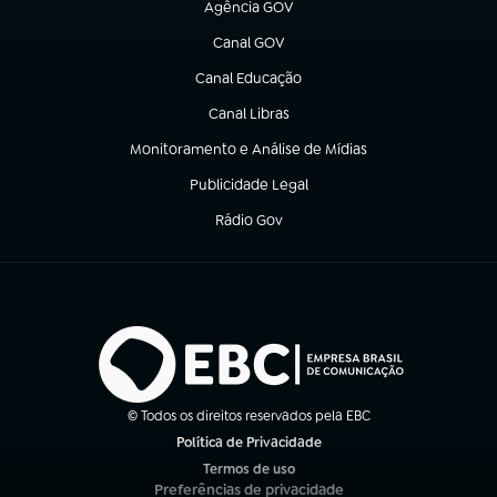
Agência GOV
(abre em nova aba)
Canal GOV
(abre em nova aba)
Canal Educação
(abre em nova aba)
Canal Libras
(abre em nova aba)
Monitoramento e Análise de Mídias
(abre em nova aba)
Publicidade Legal
(abre em nova aba)
Rádio Gov
(abre em nova aba)
© Todos os direitos reservados pela EBC
Política de Privacidade
(abre em nova aba)
Termos de uso
(abre em nova aba)
Preferências de privacidade