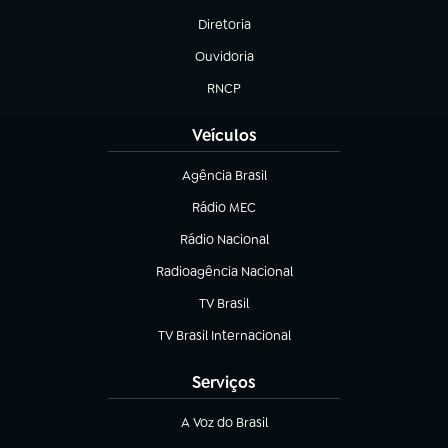
Diretoria
(abre em nova aba)
Ouvidoria
(abre em nova aba)
RNCP
(abre em nova aba)
Veículos
Agência Brasil
(abre em nova aba)
Rádio MEC
(abre em nova aba)
Rádio Nacional
Radioagência Nacional
(abre em nova aba)
TV Brasil
(abre em nova aba)
TV Brasil Internacional
(abre em nova aba)
Serviços
A Voz do Brasil
(abre em nova aba)