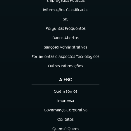
Empregados Públicos
(abre em nova aba)
Informações Classificadas
(abre em nova aba)
SIC
(abre em nova aba)
Perguntas Frequentes
(abre em nova aba)
Dados Abertos
(abre em nova aba)
Sanções Administrativas
(abre em nova aba)
Ferramentas e Aspectos Tecnológicos
(abre em nova aba)
Outras Informações
(abre em nova aba)
A EBC
Quem somos
(abre em nova aba)
Imprensa
(abre em nova aba)
Governança Corporativa
(abre em nova aba)
Contatos
(abre em nova aba)
Quem é Quem
(abre em nova aba)