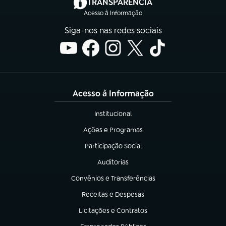
(abre em nova aba)
TRANSPARÊNCIA
Acesso à Informação
Siga-nos nas redes sociais
Acesso à Informação
Institucional
(abre em nova aba)
Ações e Programas
(abre em nova aba)
Participação Social
(abre em nova aba)
Auditorias
(abre em nova aba)
Convênios e Transferências
(abre em nova aba)
Receitas e Despesas
(abre em nova aba)
Licitações e Contratos
(abre em nova aba)