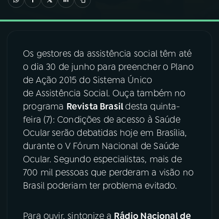
03
PROGRAMAÇÃO
Os gestores da assistência social têm até
04
PROGRAMAS
o dia 30 de junho para preencher o Plano
de Ação 2015 do Sistema Único
05
PODCASTS
de Assistência Social. Ouça também no
programa
Revista Brasil
desta quinta-
feira (7): Condições de acesso à Saúde
06
VIDEOCASTS
Ocular serão debatidas hoje em Brasília,
durante o V Fórum Nacional de Saúde
07
ÚLTIMAS
Ocular. Segundo especialistas, mais de
700 mil pessoas que perderam a visão no
Brasil poderiam ter problema evitado.
08
FESTIVAL DE MÚSICA
Para ouvir, sintonize a
Rádio Nacional de
ACOMPANHE A RÁDIO NACIONAL