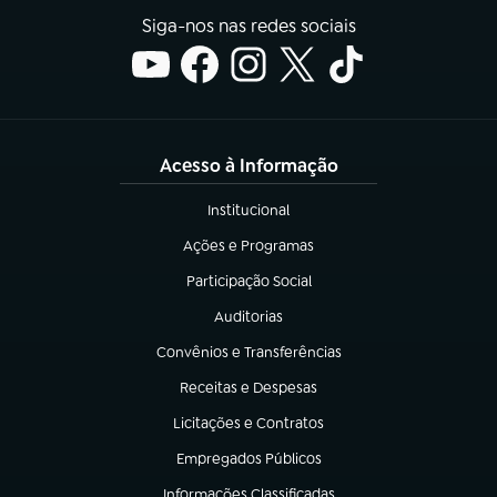
Siga-nos nas redes sociais
Acesso à Informação
Institucional
(abre em nova aba)
Ações e Programas
(abre em nova aba)
Participação Social
(abre em nova aba)
Auditorias
(abre em nova aba)
Convênios e Transferências
(abre em nova aba)
Receitas e Despesas
(abre em nova aba)
Licitações e Contratos
(abre em nova aba)
Empregados Públicos
(abre em nova aba)
Informações Classificadas