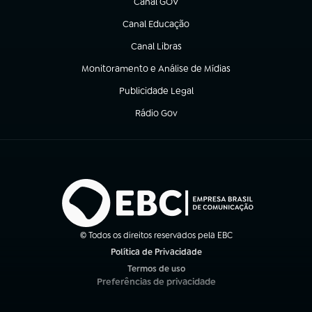
Canal GOV
(abre em nova aba)
Canal Educação
(abre em nova aba)
Canal Libras
(abre em nova aba)
Monitoramento e Análise de Mídias
(abre em nova aba)
Publicidade Legal
(abre em nova aba)
Rádio Gov
(abre em nova aba)
© Todos os direitos reservados pela EBC
Política de Privacidade
(abre em nova aba)
Termos de uso
(abre em nova aba)
Preferências de privacidade