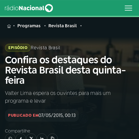
MENU
Programas
Revista Brasil
Revista Brasil
EPISÓDIO
Confira os destaques do
Buscar
na
Revista Brasil desta quinta-
Rádio
Buscar
feira
Nacional
Valter Lima espera os ouvintes para mais um
AO VIVO
programa e levar
01
INÍCIO
07/05/2015, 00:13
PUBLICADO EM
Compartilhe
02
A RÁDIO