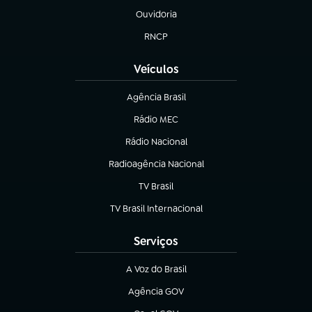
Ouvidoria
(abre em nova aba)
RNCP
(abre em nova aba)
Veículos
Agência Brasil
(abre em nova aba)
Rádio MEC
(abre em nova aba)
Rádio Nacional
Radioagência Nacional
(abre em nova aba)
TV Brasil
(abre em nova aba)
TV Brasil Internacional
(abre em nova aba)
Serviços
A Voz do Brasil
(abre em nova aba)
Agência GOV
(abre em nova aba)