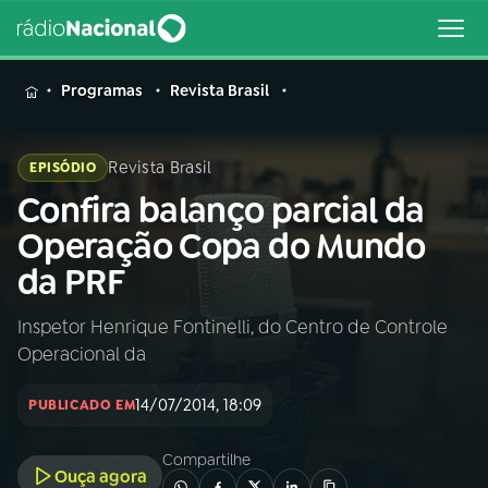
MENU
Programas
Revista Brasil
Revista Brasil
EPISÓDIO
Confira balanço parcial da
Buscar
na
Operação Copa do Mundo
Rádio
Buscar
da PRF
Nacional
Inspetor Henrique Fontinelli, do Centro de Controle
AO VIVO
Operacional da
01
INÍCIO
14/07/2014, 18:09
PUBLICADO EM
Compartilhe
02
A RÁDIO
Ouça agora