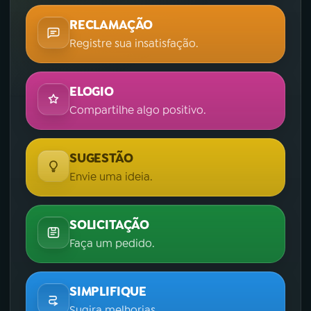
RECLAMAÇÃO
Registre sua insatisfação.
ELOGIO
Compartilhe algo positivo.
SUGESTÃO
Envie uma ideia.
SOLICITAÇÃO
Faça um pedido.
SIMPLIFIQUE
Sugira melhorias.