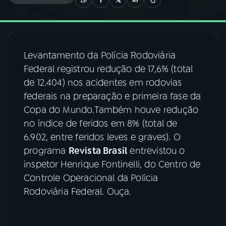
03
PROGRAMAÇÃO
Levantamento da Polícia Rodoviária
04
PROGRAMAS
Federal registrou redução de 17,6% (total
de 12.404) nos acidentes em rodovias
05
PODCASTS
federais na preparação e primeira fase da
Copa do Mundo.Também houve redução
no índice de feridos em 8% (total de
06
VIDEOCASTS
6.902, entre feridos leves e graves). O
programa
Revista Brasil
entrevistou o
07
ÚLTIMAS
inspetor Henrique Fontinelli, do Centro de
Controle Operacional da Polícia
Rodoviária Federal. Ouça.
08
FESTIVAL DE MÚSICA
ACOMPANHE A RÁDIO NACIONAL