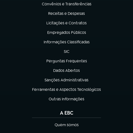
Convênios e Transferências
(abre em nova aba)
Receitas e Despesas
(abre em nova aba)
Licitações e Contratos
(abre em nova aba)
Empregados Públicos
(abre em nova aba)
Informações Classificadas
(abre em nova aba)
SIC
(abre em nova aba)
Perguntas Frequentes
(abre em nova aba)
Dados Abertos
(abre em nova aba)
Sanções Administrativas
(abre em nova aba)
Ferramentas e Aspectos Tecnológicos
(abre em nova aba)
Outras Informações
(abre em nova aba)
A EBC
Quem somos
(abre em nova aba)