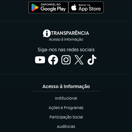
(abre em nova aba)
TRANSPARÊNCIA
Acesso à Informação
Siga-nos nas redes sociais
Acesso à Informação
Institucional
(abre em nova aba)
Ações e Programas
(abre em nova aba)
Participação Social
(abre em nova aba)
Auditorias
(abre em nova aba)