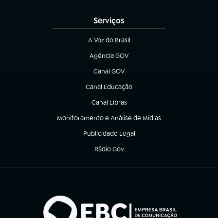
(abre em nova aba)
Serviços
A Voz do Brasil
(abre em nova aba)
Agência GOV
(abre em nova aba)
Canal GOV
(abre em nova aba)
Canal Educação
(abre em nova aba)
Canal Libras
(abre em nova aba)
Monitoramento e Análise de Mídias
(abre em nova aba)
Publicidade Legal
(abre em nova aba)
Rádio Gov
(abre em nova aba)