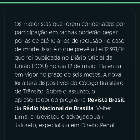
03
PROGRAMAÇÃO
Os motoristas que forem condenados por
participação em rachas poderão pegar
04
PROGRAMAS
penas de até 10 anos de reclusão no caso
de morte. Isso é o que prevê a Lei 12.971/14
05
PODCASTS
que foi publicada no Diário Oficial da
União (DOU) no dia 12 de maio. Ela entra
em vigor no prazo de seis meses. A nova
06
VIDEOCASTS
lei altera dispositivos do Código Brasileiro
de Trânsito. Sobre o assunto, o
07
ÚLTIMAS
apresentador do programa
Revista Brasil
,
da
Rádio Nacional de Brasília
, Valter
Lima, entrevistou o advogado Jair
08
FESTIVAL DE MÚSICA
Jaloreto, especialista em Direito Penal.
ACOMPANHE A RÁDIO NACIONAL