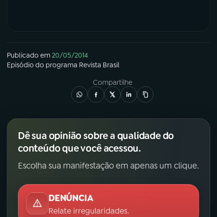
YouTube
Facebook
Instagram
X
Publicado em
20/05/2014
Episódio
do programa
Revista Brasil
TikTok
Compartilhe
Dê sua opinião sobre a qualidade do
conteúdo que você acessou.
Escolha sua manifestação em apenas um clique.
DENÚNCIA
Relate irregularidades.