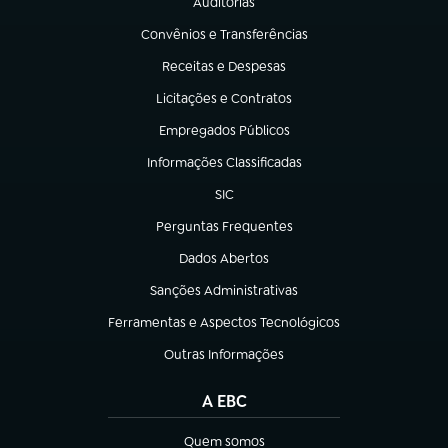
Auditorias
(abre em nova aba)
Convênios e Transferências
(abre em nova aba)
Receitas e Despesas
(abre em nova aba)
Licitações e Contratos
(abre em nova aba)
Empregados Públicos
(abre em nova aba)
Informações Classificadas
(abre em nova aba)
SIC
(abre em nova aba)
Perguntas Frequentes
(abre em nova aba)
Dados Abertos
(abre em nova aba)
Sanções Administrativas
(abre em nova aba)
Ferramentas e Aspectos Tecnológicos
(abre em nova aba)
Outras Informações
(abre em nova aba)
A EBC
Quem somos
(abre em nova aba)