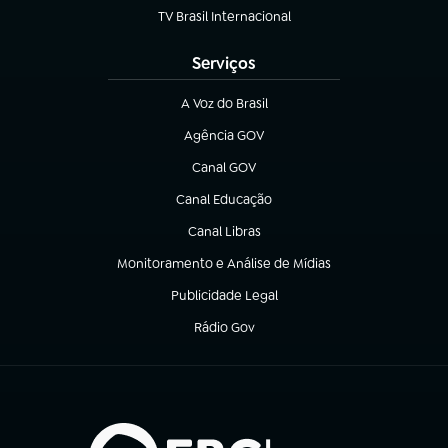
TV Brasil Internacional
(abre em nova aba)
Serviços
A Voz do Brasil
(abre em nova aba)
Agência GOV
(abre em nova aba)
Canal GOV
(abre em nova aba)
Canal Educação
(abre em nova aba)
Canal Libras
(abre em nova aba)
Monitoramento e Análise de Mídias
(abre em nova aba)
Publicidade Legal
(abre em nova aba)
Rádio Gov
(abre em nova aba)