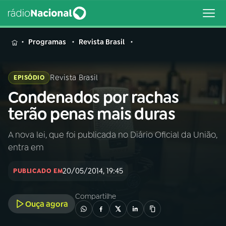
MENU
Programas
Revista Brasil
Revista Brasil
EPISÓDIO
Condenados por rachas
Buscar
na
terão penas mais duras
Rádio
Buscar
Nacional
A nova lei, que foi publicada no Diário Oficial da União,
entra em
AO VIVO
20/05/2014, 19:45
PUBLICADO EM
01
INÍCIO
Compartilhe
Ouça agora
02
A RÁDIO