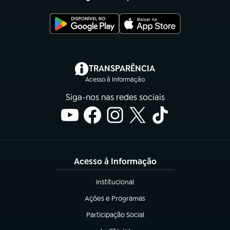
(abre em nova aba)
TRANSPARÊNCIA
Acesso à Informação
Siga-nos nas redes sociais
Acesso à Informação
Institucional
(abre em nova aba)
Ações e Programas
(abre em nova aba)
Participação Social
(abre em nova aba)