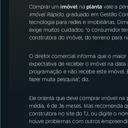
07
ÚLTIMAS
Comprar um
imóvel
na
planta
vale a pen
Imóvel Rápido
, graduado em Gestão Come
08
FESTIVAL DE MÚSICA
tecnologia para redes e imobiliárias, Di
exige muitos cuidados: "o consumidor te
construtora do imóvel, do terreno para nã
ACOMPANHE A RÁDIO NACIONAL
YouTube
Facebook
O diretor comercial informa que o maior
expectativa de receber o imóvel na data 
Instagram
X
programação e não recebe este imóvel. 
fazer muita pesquisa", diz.
TikTok
Ele orienta que deve comprar imóvel na
média, é de 36 meses. Mas recomenda qu
construtora no site do TJ, ou digite o n
houve problemas com outros empreend