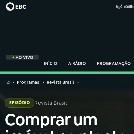
agência
Br
AO VIVO
INÍCIO
A RÁDIO
PROGRAMAÇÃO
MENU
Programas
Revista Brasil
Buscar
na
Revista Brasil
EPISÓDIO
Rádio
Buscar
Nacional
Comprar um
Buscar
na
Rádio
AO VIVO