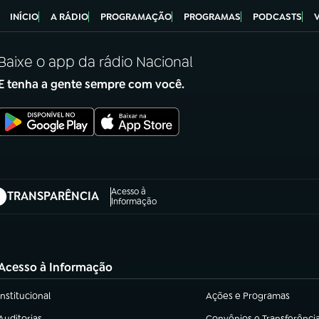
INÍCIO
A RÁDIO
PROGRAMAÇÃO
PROGRAMAS
PODCASTS
Baixe o app da rádio Nacional
E tenha a gente sempre com você.
Acesso à
TRANSPARÊNCIA
abre em nova aba)
Informação
Acesso à Informação
Institucional
Ações e Programas
(abre em nova aba)
(abre em nova aba)
Auditorias
Convênios e Transferênci