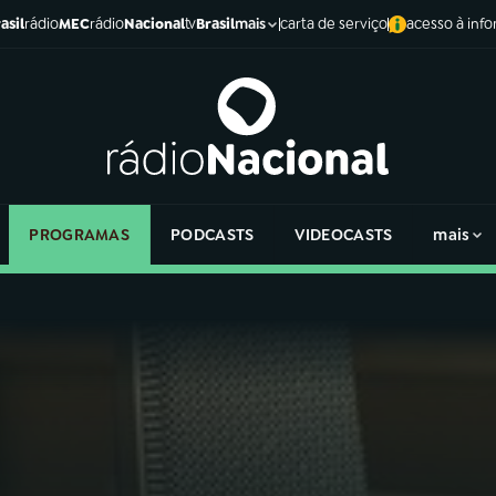
asil
rádio
MEC
rádio
Nacional
tv
Brasil
carta de serviço
acesso à inf
mais
PROGRAMAS
PODCASTS
VIDEOCASTS
mais