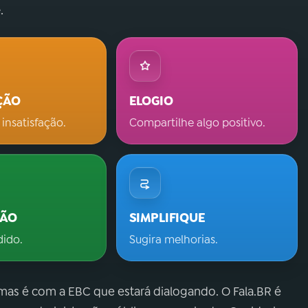
.
ÇÃO
ELOGIO
 insatisfação.
Compartilhe algo positivo.
ÇÃO
SIMPLIFIQUE
dido.
Sugira melhorias.
 mas é com a EBC que estará dialogando. O Fala.BR é