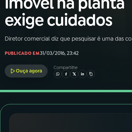
imóvel na planta
Nacional
exige cuidados
01
INÍCIO
02
A RÁDIO
Diretor comercial diz que pesquisar é uma das co
31/03/2016, 23:42
PUBLICADO EM
03
PROGRAMAÇÃO
Compartilhe
Ouça agora
04
PROGRAMAS
05
PODCASTS
06
VIDEOCASTS