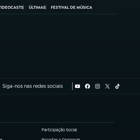
VIDEOCASTS
ÚLTIMAS
FESTIVAL DE MÚSICA
Siga-nos nas redes sociais
Participação Social
(abre em nova aba)
as
Receitas e Despesas