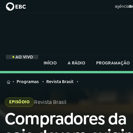
agência
Br
AO VIVO
INÍCIO
A RÁDIO
PROGRAMAÇÃO
MENU
Programas
Revista Brasil
Buscar
na
Revista Brasil
EPISÓDIO
Rádio
Buscar
Nacional
Compradores da
Buscar
na
Rádio
AO VIVO