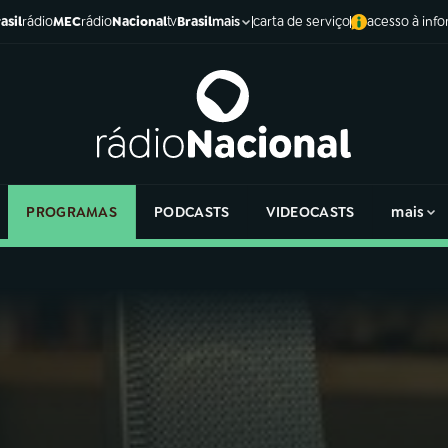
asil
rádio
MEC
rádio
Nacional
tv
Brasil
carta de serviço
acesso à inf
mais
PROGRAMAS
PODCASTS
VIDEOCASTS
mais