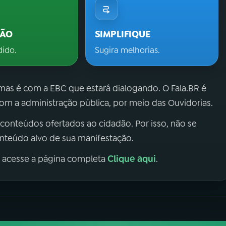
ÇÃO
SIMPLIFIQUE
dido.
Sugira melhorias.
 mas é com a EBC que estará dialogando. O Fala.BR é
m a administração pública, por meio das Ouvidorias.
 conteúdos ofertados ao cidadão. Por isso, não se
onteúdo alvo de sua manifestação.
Clique aqui
, acesse a página completa
.