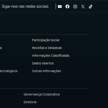
Siga-nos nas redes sociais
Participação Social
(abre em nova aba)
as
Receitas e Despesas
(abre em nova aba)
Informações Classificadas
(abre em nova aba)
Dados Abertos
(abre em nova aba)
Tecnológicos
Outras Informações
(abre em nova aba)
Governança Corporativa
(abre em nova aba)
Diretoria
(abre em nova aba)