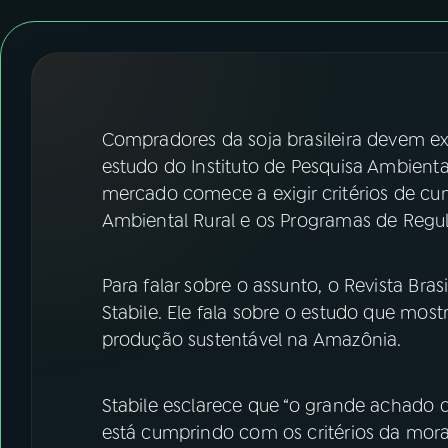
07
ÚLTIMAS
08
FESTIVAL DE MÚSICA
ACOMPANHE A RÁDIO NACIONAL
Compradores da soja brasileira devem ex
estudo do Instituto de Pesquisa Ambienta
YouTube
Facebook
mercado comece a exigir critérios de cu
Ambiental Rural e os Programas de Regul
Instagram
X
TikTok
Para falar sobre o assunto, o Revista Bra
Stabile. Ele fala sobre o estudo que mos
produção sustentável na Amazônia.
Stabile esclarece que “o grande achado
está cumprindo com os critérios da mora