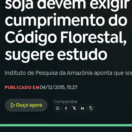
soja devem exigir
Nacional
cumprimento do
01
INÍCIO
Código Florestal,
02
A RÁDIO
sugere estudo
03
PROGRAMAÇÃO
Instituto de Pesquisa da Amazônia aponta que s
04
PROGRAMAS
04/12/2015, 15:27
PUBLICADO EM
05
PODCASTS
Compartilhe
Ouça agora
06
VIDEOCASTS