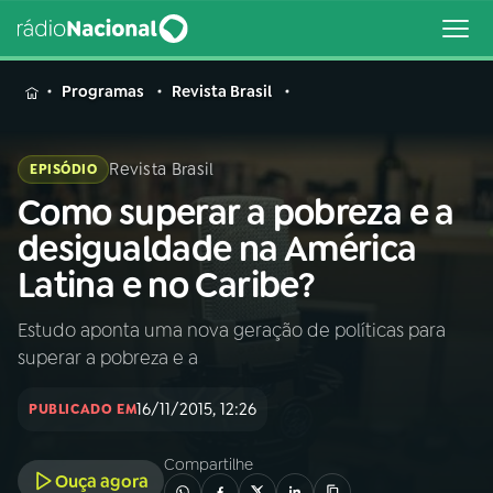
MENU
Programas
Revista Brasil
Revista Brasil
EPISÓDIO
Como superar a pobreza e a
Buscar
na
desigualdade na América
Rádio
Buscar
Latina e no Caribe?
Nacional
Estudo aponta uma nova geração de políticas para
AO VIVO
superar a pobreza e a
01
INÍCIO
16/11/2015, 12:26
PUBLICADO EM
Compartilhe
02
A RÁDIO
Ouça agora