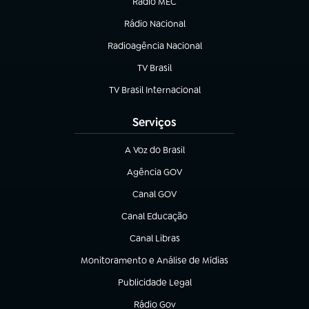
Rádio MEC
(abre em nova aba)
Rádio Nacional
Radioagência Nacional
(abre em nova aba)
TV Brasil
(abre em nova aba)
TV Brasil Internacional
(abre em nova aba)
Serviços
A Voz do Brasil
(abre em nova aba)
Agência GOV
(abre em nova aba)
Canal GOV
(abre em nova aba)
Canal Educação
(abre em nova aba)
Canal Libras
(abre em nova aba)
Monitoramento e Análise de Mídias
(abre em nova aba)
Publicidade Legal
(abre em nova aba)
Rádio Gov
(abre em nova aba)