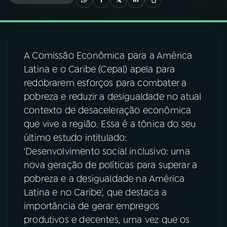
03
PROGRAMAÇÃO
A Comissão Econômica para a América
04
PROGRAMAS
Latina e o Caribe (Cepal) apela para
redobrarem esforços para combater a
05
PODCASTS
pobreza e reduzir a desigualdade no atual
contexto de desaceleração econômica
que vive a região. Essa é a tônica do seu
06
VIDEOCASTS
último estudo intitulado:
'Desenvolvimento social inclusivo: uma
07
ÚLTIMAS
nova geração de políticas para superar a
pobreza e a desigualdade na América
Latina e no Caribe', que destaca a
08
FESTIVAL DE MÚSICA
importância de gerar empregos
produtivos e decentes, uma vez que os
ACOMPANHE A RÁDIO NACIONAL