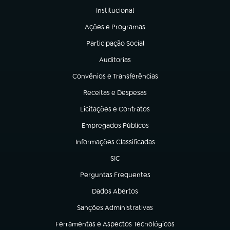
Institucional
(abre em nova aba)
Ações e Programas
(abre em nova aba)
Participação Social
(abre em nova aba)
Auditorias
(abre em nova aba)
Convênios e Transferências
(abre em nova aba)
Receitas e Despesas
(abre em nova aba)
Licitações e Contratos
(abre em nova aba)
Empregados Públicos
(abre em nova aba)
Informações Classificadas
(abre em nova aba)
SIC
(abre em nova aba)
Perguntas Frequentes
(abre em nova aba)
Dados Abertos
(abre em nova aba)
Sanções Administrativas
(abre em nova aba)
Ferramentas e Aspectos Tecnológicos
(abre em nova aba)