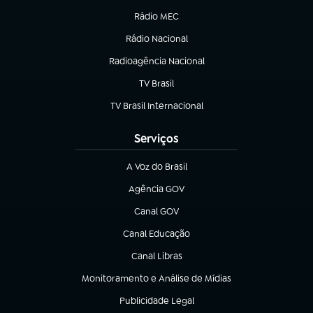
Rádio MEC
(abre em nova aba)
Rádio Nacional
Radioagência Nacional
(abre em nova aba)
TV Brasil
(abre em nova aba)
TV Brasil Internacional
(abre em nova aba)
Serviços
A Voz do Brasil
(abre em nova aba)
Agência GOV
(abre em nova aba)
Canal GOV
(abre em nova aba)
Canal Educação
(abre em nova aba)
Canal Libras
(abre em nova aba)
Monitoramento e Análise de Mídias
(abre em nova aba)
Publicidade Legal
(abre em nova aba)