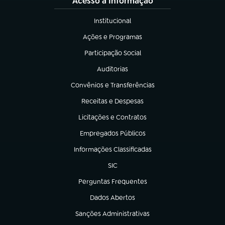
Acesso à Informação
Institucional
(abre em nova aba)
Ações e Programas
(abre em nova aba)
Participação Social
(abre em nova aba)
Auditorias
(abre em nova aba)
Convênios e Transferências
(abre em nova aba)
Receitas e Despesas
(abre em nova aba)
Licitações e Contratos
(abre em nova aba)
Empregados Públicos
(abre em nova aba)
Informações Classificadas
(abre em nova aba)
SIC
(abre em nova aba)
Perguntas Frequentes
(abre em nova aba)
Dados Abertos
(abre em nova aba)
Sanções Administrativas
(abre em nova aba)