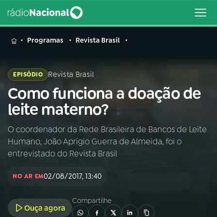
MENU
Programas
Revista Brasil
Revista Brasil
EPISÓDIO
Como funciona a doação de
Buscar
na
leite materno?
Rádio
Buscar
Nacional
O coordenador da Rede Brasileira de Bancos de Leite
Humano, João Aprígio Guerra de Almeida, foi o
AO VIVO
entrevistado do Revista Brasil
02/08/2017, 13:40
01
INÍCIO
NO AR EM
Compartilhe
Ouça agora
02
A RÁDIO