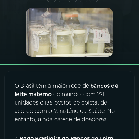
03
PROGRAMAÇÃO
04
PROGRAMAS
05
PODCASTS
06
VIDEOCASTS
O Brasil tem a maior rede de
bancos de
leite materno
do mundo, com 221
07
ÚLTIMAS
unidades e 186 postos de coleta, de
acordo com o Ministério da Saúde. No
08
FESTIVAL DE MÚSICA
entanto, ainda carece de doadoras.
ACOMPANHE A RÁDIO NACIONAL
A
Rede Brasileira de Bancos de Leite