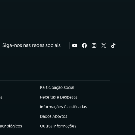
Siga-nos nas redes sociais
Participação Social
(abre em nova aba)
as
Receitas e Despesas
(abre em nova aba)
Informações Classificadas
(abre em nova aba)
Dados Abertos
(abre em nova aba)
Tecnológicos
Outras Informações
(abre em nova aba)