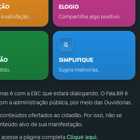
ÇÃO
ELOGIO
 insatisfação.
Compartilhe algo positivo.
ÇÃO
SIMPLIFIQUE
dido.
Sugira melhorias.
 mas é com a EBC que estará dialogando. O Fala.BR é
m a administração pública, por meio das Ouvidorias.
 conteúdos ofertados ao cidadão. Por isso, não se
onteúdo alvo de sua manifestação.
Clique aqui
, acesse a página completa
.