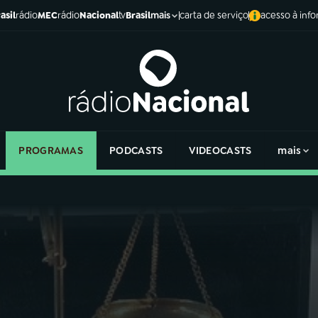
asil
rádio
MEC
rádio
Nacional
tv
Brasil
carta de serviço
acesso à inf
mais
PROGRAMAS
PODCASTS
VIDEOCASTS
mais