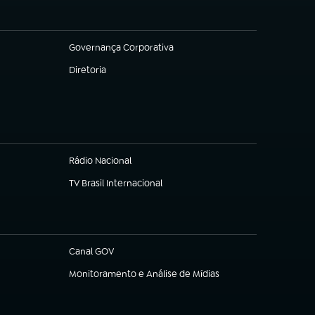
Governança Corporativa
(abre em nova aba)
Diretoria
(abre em nova aba)
Rádio Nacional
TV Brasil Internacional
(abre em nova aba)
Canal GOV
(abre em nova aba)
Monitoramento e Análise de Mídias
(abre em nova aba)