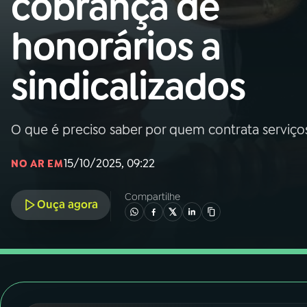
cobrança de
Nacional
honorários a
01
INÍCIO
sindicalizados
02
A RÁDIO
O que é preciso saber por quem contrata serviços
03
PROGRAMAÇÃO
15/10/2025, 09:22
NO AR EM
04
PROGRAMAS
Compartilhe
Ouça agora
05
PODCASTS
06
VIDEOCASTS