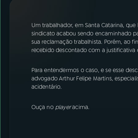
07
ÚLTIMAS
08
FESTIVAL DE MÚSICA
Um trabalhador, em Santa Catarina, que b
sindicato acabou sendo encaminhado par
sua reclamação trabalhista. Porém, ao fin
ACOMPANHE A RÁDIO NACIONAL
recebido descontado com a justificativa d
YouTube
Facebook
Para entendermos o caso, e se esse desco
Instagram
X
advogado Arthur Felipe Martins, especiali
TikTok
acidentário.
Ouça no
player
acima.