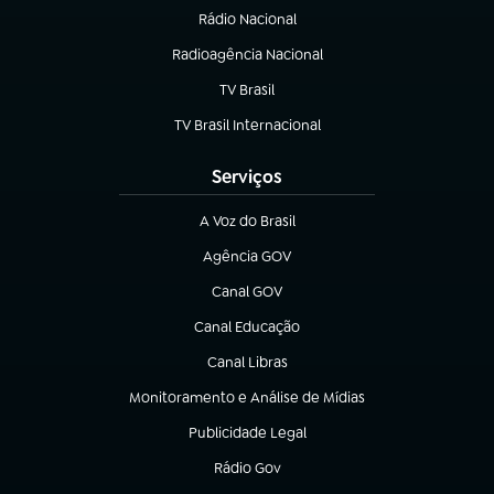
Rádio Nacional
Radioagência Nacional
(abre em nova aba)
TV Brasil
(abre em nova aba)
TV Brasil Internacional
(abre em nova aba)
Serviços
A Voz do Brasil
(abre em nova aba)
Agência GOV
(abre em nova aba)
Canal GOV
(abre em nova aba)
Canal Educação
(abre em nova aba)
Canal Libras
(abre em nova aba)
Monitoramento e Análise de Mídias
(abre em nova aba)
Publicidade Legal
(abre em nova aba)
Rádio Gov
(abre em nova aba)