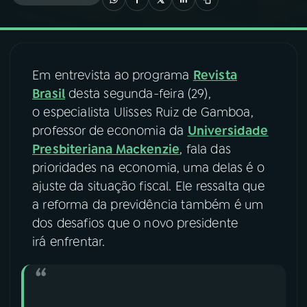
03
PROGRAMAÇÃO
Em entrevista ao programa
Revista
04
PROGRAMAS
Brasil
desta segunda-feira (29),
o especialista Ulisses Ruiz de Gamboa,
05
PODCASTS
professor de economia da
Universidade
Presbiteriana Mackenzie
, fala das
prioridades na economia, uma delas é o
06
VIDEOCASTS
ajuste da situação fiscal. Ele ressalta que
a reforma da previdência também é um
07
ÚLTIMAS
dos desafios que o novo presidente
irá enfrentar.
08
FESTIVAL DE MÚSICA
ACOMPANHE A RÁDIO NACIONAL