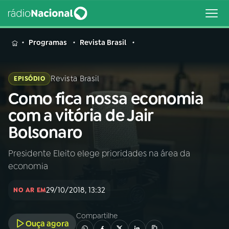
MENU
Programas
Revista Brasil
Revista Brasil
EPISÓDIO
Como fica nossa economia
Buscar
na
com a vitória de Jair
Rádio
Buscar
Bolsonaro
Nacional
Presidente Eleito elege prioridades na área da
AO VIVO
economia
01
INÍCIO
29/10/2018, 13:32
NO AR EM
Compartilhe
02
A RÁDIO
Ouça agora