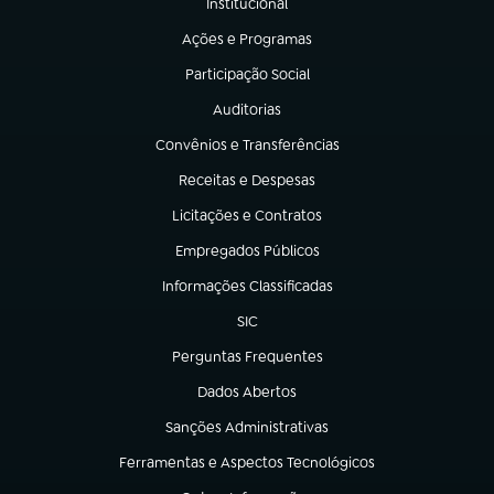
Institucional
(abre em nova aba)
Ações e Programas
(abre em nova aba)
Participação Social
(abre em nova aba)
Auditorias
(abre em nova aba)
Convênios e Transferências
(abre em nova aba)
Receitas e Despesas
(abre em nova aba)
Licitações e Contratos
(abre em nova aba)
Empregados Públicos
(abre em nova aba)
Informações Classificadas
(abre em nova aba)
SIC
(abre em nova aba)
Perguntas Frequentes
(abre em nova aba)
Dados Abertos
(abre em nova aba)
Sanções Administrativas
(abre em nova aba)
Ferramentas e Aspectos Tecnológicos
(abre em nova aba)