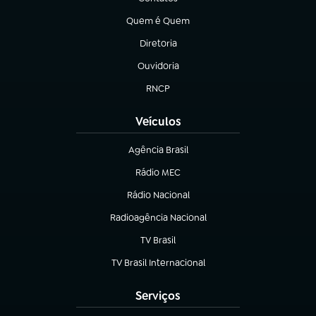
(abre em nova aba)
Quem é Quem
(abre em nova aba)
Diretoria
(abre em nova aba)
Ouvidoria
(abre em nova aba)
RNCP
(abre em nova aba)
Veículos
Agência Brasil
(abre em nova aba)
Rádio MEC
(abre em nova aba)
Rádio Nacional
Radioagência Nacional
(abre em nova aba)
TV Brasil
(abre em nova aba)
TV Brasil Internacional
(abre em nova aba)
Serviços