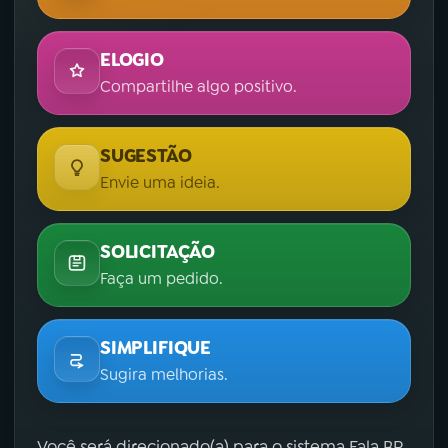
ELOGIO
Compartilhe algo positivo.
SUGESTÃO
Envie uma ideia.
SOLICITAÇÃO
Faça um pedido.
SIMPLIFIQUE
Sugira melhorias.
Você será direcionado(a) para o sistema Fala.BR,