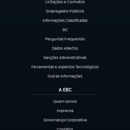
Licitações e Contratos
(abre em nova aba)
Empregados Públicos
(abre em nova aba)
Informações Classificadas
(abre em nova aba)
SIC
(abre em nova aba)
Perguntas Frequentes
(abre em nova aba)
Dados Abertos
(abre em nova aba)
Sanções Administrativas
(abre em nova aba)
Ferramentas e Aspectos Tecnológicos
(abre em nova aba)
Outras Informações
(abre em nova aba)
A EBC
Quem somos
(abre em nova aba)
Imprensa
(abre em nova aba)
Governança Corporativa
(abre em nova aba)
Contatos