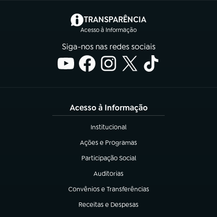
(abre em nova aba)
TRANSPARÊNCIA
Acesso à Informação
Siga-nos nas redes sociais
Acesso à Informação
Institucional
(abre em nova aba)
Ações e Programas
(abre em nova aba)
Participação Social
(abre em nova aba)
Auditorias
(abre em nova aba)
Convênios e Transferências
(abre em nova aba)
Receitas e Despesas
(abre em nova aba)