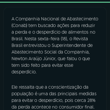
03
PROGRAMAÇÃO
A Companhia Nacional de Abastecimento
(Conab) tem buscado ações para reduzir
04
PROGRAMAS
a perda e o desperdício de alimentos no
Brasil. Nesta sexta-feira (18), o Revista
05
PODCASTS
Brasil entrevistou o Superintendente de
Abastecimento Social da Companhia,
Newton Araújo Júnior, que falou o que
06
VIDEOCASTS
tem sido feito para evitar esse
desperdício.
07
ÚLTIMAS
Ele ressalta que a conscientização da
08
FESTIVAL DE MÚSICA
população é uma das principais medidas
para evitar o desperdício, pois cerca 28%
da perda acontece no consumidor final.
ACOMPANHE A RÁDIO NACIONAL