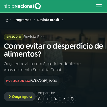
MENU
Programas
Revista Brasil
Revista Brasil
EPISÓDIO
Como evitar o desperdício de
Buscar
na
alimentos?
Rádio
Buscar
Nacional
Ouça entrevista com Superintendente de
Abastecimento Social da Conab
AO VIVO
18/12/2015, 16:00
PUBLICADO EM
01
INÍCIO
Compartilhe
Ouça agora
02
A RÁDIO