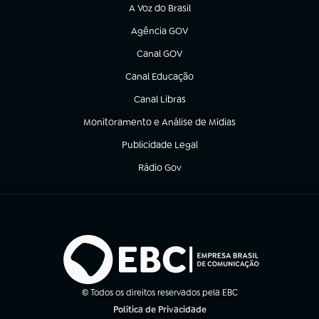
A Voz do Brasil
(abre em nova aba)
Agência GOV
(abre em nova aba)
Canal GOV
(abre em nova aba)
Canal Educação
(abre em nova aba)
Canal Libras
(abre em nova aba)
Monitoramento e Análise de Mídias
(abre em nova aba)
Publicidade Legal
(abre em nova aba)
Rádio Gov
(abre em nova aba)
© Todos os direitos reservados pela EBC
Política de Privacidade
(abre em nova aba)