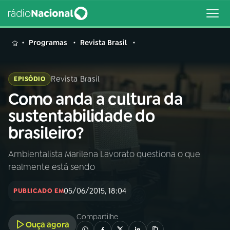
MENU
Programas
Revista Brasil
Revista Brasil
EPISÓDIO
Como anda a cultura da
Buscar
na
sustentabilidade do
Rádio
Buscar
brasileiro?
Nacional
Ambientalista Marilena Lavorato questiona o que
AO VIVO
realmente está sendo
01
INÍCIO
05/06/2015, 18:04
PUBLICADO EM
Compartilhe
02
A RÁDIO
Ouça agora