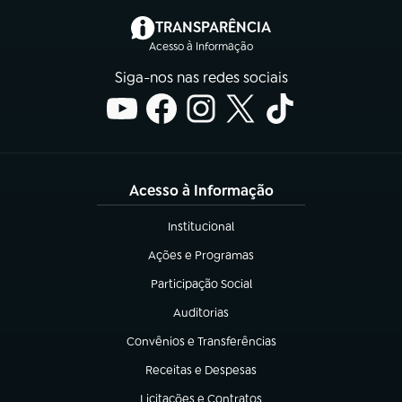
(abre em nova aba)
TRANSPARÊNCIA
Acesso à Informação
Siga-nos nas redes sociais
Acesso à Informação
Institucional
(abre em nova aba)
Ações e Programas
(abre em nova aba)
Participação Social
(abre em nova aba)
Auditorias
(abre em nova aba)
Convênios e Transferências
(abre em nova aba)
Receitas e Despesas
(abre em nova aba)
Licitações e Contratos