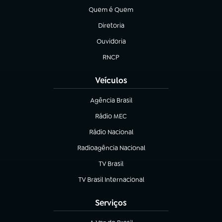
Quem é Quem
(abre em nova aba)
Diretoria
(abre em nova aba)
Ouvidoria
(abre em nova aba)
RNCP
(abre em nova aba)
Veículos
Agência Brasil
(abre em nova aba)
Rádio MEC
(abre em nova aba)
Rádio Nacional
Radioagência Nacional
(abre em nova aba)
TV Brasil
(abre em nova aba)
TV Brasil Internacional
(abre em nova aba)
Serviços