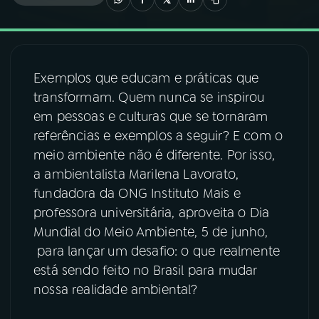
03
PROGRAMAÇÃO
Exemplos que educam e práticas que
04
PROGRAMAS
transformam. Quem nunca se inspirou
em pessoas e culturas que se tornaram
05
PODCASTS
referências e exemplos a seguir? E com o
meio ambiente não é diferente. Por isso,
a ambientalista Marilena Lavorato,
06
VIDEOCASTS
fundadora da ONG Instituto Mais e
professora universitária, aproveita o Dia
07
ÚLTIMAS
Mundial do Meio Ambiente, 5 de junho,
para lançar um desafio: o que realmente
está sendo feito no Brasil para mudar
08
FESTIVAL DE MÚSICA
nossa realidade ambiental?
ACOMPANHE A RÁDIO NACIONAL