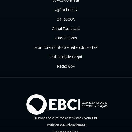
A Voz do Brasil
(abre em nova aba)
Agência GOV
(abre em nova aba)
Canal GOV
(abre em nova aba)
Canal Educação
(abre em nova aba)
Canal Libras
(abre em nova aba)
Monitoramento e Análise de Mídias
(abre em nova aba)
Publicidade Legal
(abre em nova aba)
Rádio Gov
(abre em nova aba)
© Todos os direitos reservados pela EBC
Política de Privacidade
(abre em nova aba)