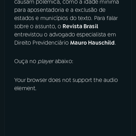
causam polêmica, como a idade mínima
para aposentadoria e a exclusão de
YouTube
Facebook
estados e municípios do texto. Para falar
sobre o assunto, o
Revista Brasil
Instagram
X
entrevistou o advogado especialista em
Direito Previdenciário
Mauro Hauschild
.
TikTok
Ouça no
player
abaixo:
Your browser does not support the audio
element.