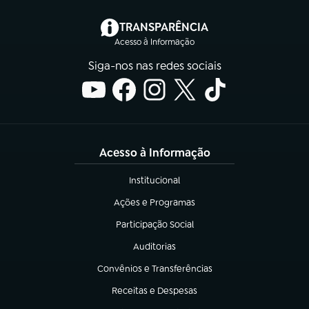
(abre em nova aba)
TRANSPARÊNCIA
Acesso à Informação
Siga-nos nas redes sociais
Acesso à Informação
Institucional
(abre em nova aba)
Ações e Programas
(abre em nova aba)
Participação Social
(abre em nova aba)
Auditorias
(abre em nova aba)
Convênios e Transferências
(abre em nova aba)
Receitas e Despesas
(abre em nova aba)