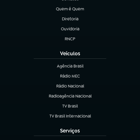
(abre em nova aba)
Quem é Quem
(abre em nova aba)
Diretoria
(abre em nova aba)
Ouvidoria
(abre em nova aba)
RNCP
(abre em nova aba)
Veículos
Agência Brasil
(abre em nova aba)
Rádio MEC
(abre em nova aba)
Rádio Nacional
Radioagência Nacional
(abre em nova aba)
TV Brasil
(abre em nova aba)
TV Brasil Internacional
(abre em nova aba)
Serviços