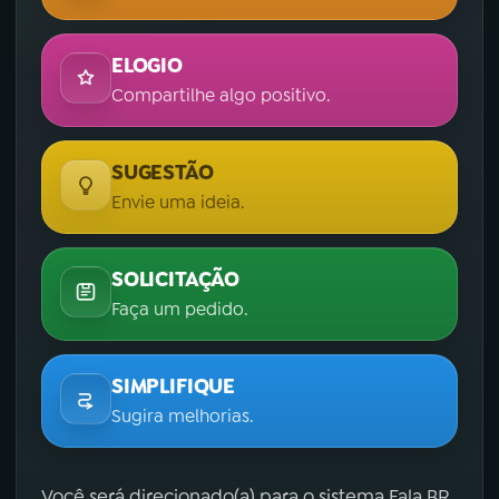
ELOGIO
Compartilhe algo positivo.
SUGESTÃO
Envie uma ideia.
SOLICITAÇÃO
Faça um pedido.
SIMPLIFIQUE
Sugira melhorias.
Você será direcionado(a) para o sistema Fala.BR,