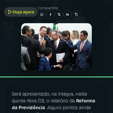
Compartilhe
Ouça agora
03
PROGRAMAÇÃO
04
PROGRAMAS
05
PODCASTS
06
VIDEOCASTS
07
ÚLTIMAS
Será apresentado, na íntegra, nesta
08
FESTIVAL DE MÚSICA
quinta-feira (13), o relatório da
Reforma
da Previdência
. Alguns pontos ainda
ACOMPANHE A RÁDIO NACIONAL