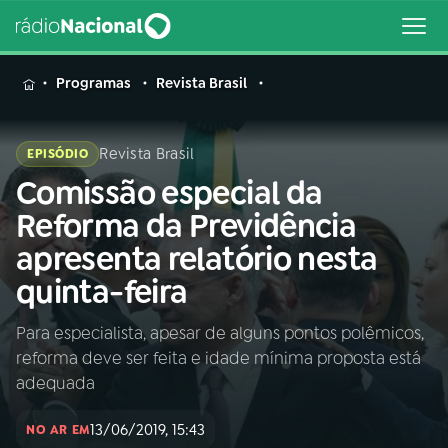
MENU
Programas
Revista Brasil
Revista Brasil
EPISÓDIO
Comissão especial da
Buscar
na
Reforma da Previdência
Rádio
Buscar
apresenta relatório nesta
Nacional
quinta-feira
AO VIVO
Para especialista, apesar de alguns pontos polêmicos,
reforma deve ser feita e idade mínima proposta está
01
INÍCIO
adequada
13/06/2019, 15:43
02
A RÁDIO
NO AR EM