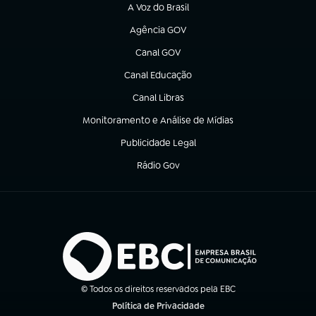
A Voz do Brasil
(abre em nova aba)
Agência GOV
(abre em nova aba)
Canal GOV
(abre em nova aba)
Canal Educação
(abre em nova aba)
Canal Libras
(abre em nova aba)
Monitoramento e Análise de Mídias
(abre em nova aba)
Publicidade Legal
(abre em nova aba)
Rádio Gov
(abre em nova aba)
© Todos os direitos reservados pela EBC
Política de Privacidade
(abre em nova aba)