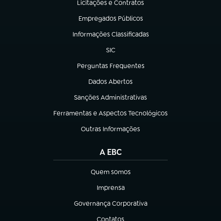
Licitações e Contratos
(abre em nova aba)
Empregados Públicos
(abre em nova aba)
Informações Classificadas
(abre em nova aba)
SIC
(abre em nova aba)
Perguntas Frequentes
(abre em nova aba)
Dados Abertos
(abre em nova aba)
Sanções Administrativas
(abre em nova aba)
Ferramentas e Aspectos Tecnológicos
(abre em nova aba)
Outras Informações
(abre em nova aba)
A EBC
Quem somos
(abre em nova aba)
Imprensa
(abre em nova aba)
Governança Corporativa
(abre em nova aba)
Contatos