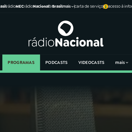
asil
rádio
MEC
rádio
Nacional
tv
Brasil
carta de serviço
acesso à inf
mais
PROGRAMAS
PODCASTS
VIDEOCASTS
mais