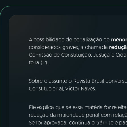
07
ÚLTIMAS
08
FESTIVAL DE MÚSICA
ACOMPANHE A RÁDIO NACIONAL
A possibilidade de penalização de
menor
considerados graves, a chamada
reduçã
YouTube
Facebook
Comissão de Constituição, Justiça e Cida
feira (1º).
Instagram
X
TikTok
Sobre o assunto o Revista Brasil conver
Constitucional, Victor Naves.
Ele explica que se essa matéria for rejei
redução da maioridade penal com relaçã
Se for aprovada, continua o trâmite e pa