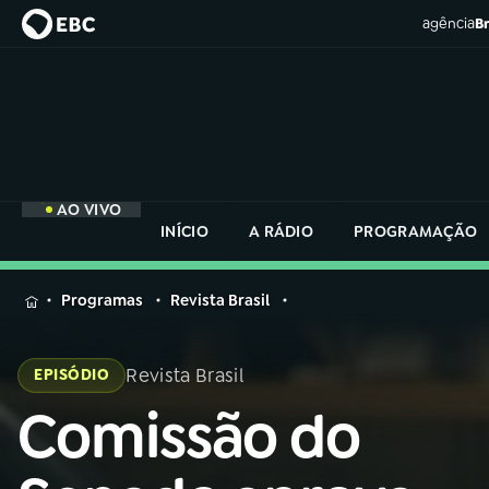
agência
Br
AO VIVO
INÍCIO
A RÁDIO
PROGRAMAÇÃO
MENU
Programas
Revista Brasil
Buscar
na
Revista Brasil
EPISÓDIO
Rádio
Buscar
Nacional
Comissão do
Buscar
na
Rádio
AO VIVO