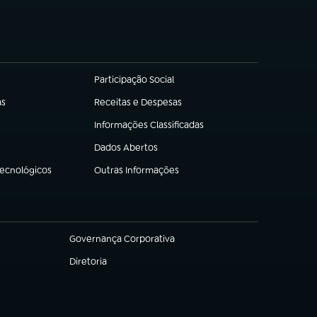
Participação Social
(abre em nova aba)
as
Receitas e Despesas
(abre em nova aba)
Informações Classificadas
(abre em nova aba)
Dados Abertos
(abre em nova aba)
Tecnológicos
Outras Informações
(abre em nova aba)
Governança Corporativa
(abre em nova aba)
Diretoria
(abre em nova aba)