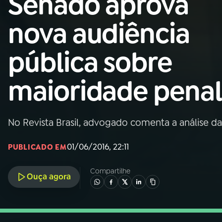
Senado aprova
Nacional
nova audiência
01
INÍCIO
pública sobre
02
A RÁDIO
maioridade penal
03
PROGRAMAÇÃO
No Revista Brasil, advogado comenta a análise d
04
PROGRAMAS
01/06/2016, 22:11
PUBLICADO EM
05
PODCASTS
Compartilhe
Ouça agora
06
VIDEOCASTS