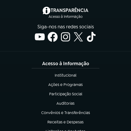
(abre em nova aba)
TRANSPARÊNCIA
Acesso à Informação
Siga-nos nas redes sociais
Acesso à Informação
Institucional
(abre em nova aba)
Ações e Programas
(abre em nova aba)
Participação Social
(abre em nova aba)
Auditorias
(abre em nova aba)
Convênios e Transferências
(abre em nova aba)
Receitas e Despesas
(abre em nova aba)