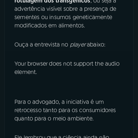
rotulagem dos transgênicos
, ou seja a
advertência visível sobre a presença de
YouTube
Facebook
sementes ou insumos geneticamente
modificados em alimentos.
Instagram
X
TikTok
Ouça a entrevista no
player
abaixo:
Your browser does not support the audio
element.
Para o advogado, a iniciativa é um
retrocesso tanto para os consumidores
quanto para o meio ambiente.
Ele lembrou que a ciência ainda não