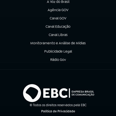
A Voz do Brasil
(abre em nova aba)
Agência GOV
(abre em nova aba)
Canal GOV
(abre em nova aba)
Canal Educação
(abre em nova aba)
Canal Libras
(abre em nova aba)
Monitoramento e Análise de Mídias
(abre em nova aba)
Publicidade Legal
(abre em nova aba)
Rádio Gov
(abre em nova aba)
© Todos os direitos reservados pela EBC
Política de Privacidade
(abre em nova aba)