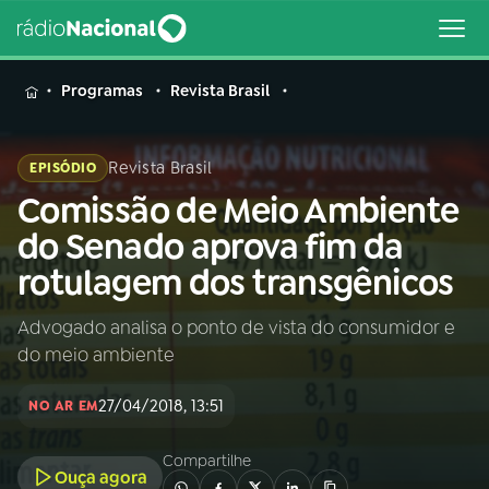
MENU
Programas
Revista Brasil
Revista Brasil
EPISÓDIO
Comissão de Meio Ambiente
Buscar
na
do Senado aprova fim da
Rádio
Buscar
rotulagem dos transgênicos
Nacional
Advogado analisa o ponto de vista do consumidor e
AO VIVO
do meio ambiente
01
INÍCIO
27/04/2018, 13:51
NO AR EM
Compartilhe
02
A RÁDIO
Ouça agora