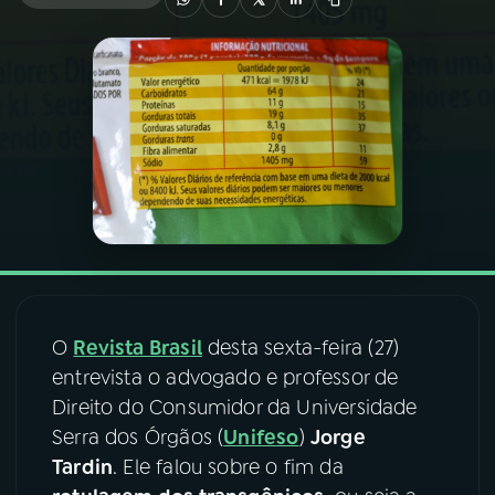
03
PROGRAMAÇÃO
04
PROGRAMAS
05
PODCASTS
06
VIDEOCASTS
07
ÚLTIMAS
O
Revista Brasil
desta sexta-feira (27)
entrevista o advogado e professor de
Direito do Consumidor da Universidade
08
FESTIVAL DE MÚSICA
Serra dos Órgãos (
Unifeso
)
Jorge
Tardin
. Ele falou sobre o fim da
ACOMPANHE A RÁDIO NACIONAL