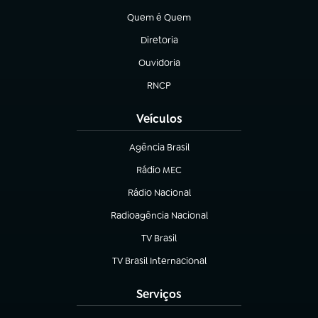
Quem é Quem
(abre em nova aba)
Diretoria
(abre em nova aba)
Ouvidoria
(abre em nova aba)
RNCP
(abre em nova aba)
Veículos
Agência Brasil
(abre em nova aba)
Rádio MEC
(abre em nova aba)
Rádio Nacional
Radioagência Nacional
(abre em nova aba)
TV Brasil
(abre em nova aba)
TV Brasil Internacional
(abre em nova aba)
Serviços