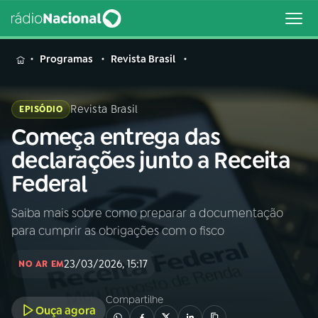
MENU
Programas
Revista Brasil
Revista Brasil
EPISÓDIO
Começa entrega das
Buscar
na
declarações junto a Receita
Rádio
Buscar
Federal
Nacional
Saiba mais sobre como preparar a documentação
AO VIVO
para cumprir as obrigações com o fisco
01
INÍCIO
23/03/2026, 15:17
NO AR EM
Compartilhe
02
A RÁDIO
Ouça agora