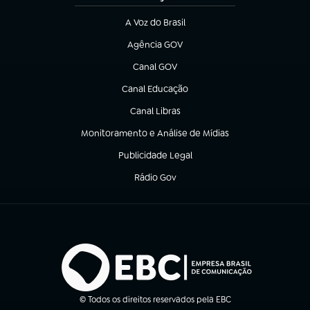
A Voz do Brasil
(abre em nova aba)
Agência GOV
(abre em nova aba)
Canal GOV
(abre em nova aba)
Canal Educação
(abre em nova aba)
Canal Libras
(abre em nova aba)
Monitoramento e Análise de Mídias
(abre em nova aba)
Publicidade Legal
(abre em nova aba)
Rádio Gov
(abre em nova aba)
© Todos os direitos reservados pela EBC