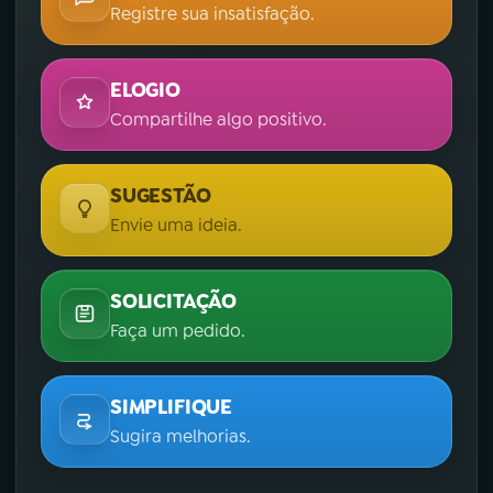
Registre sua insatisfação.
ELOGIO
Compartilhe algo positivo.
SUGESTÃO
Envie uma ideia.
SOLICITAÇÃO
Faça um pedido.
SIMPLIFIQUE
Sugira melhorias.