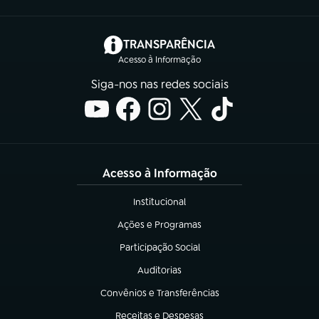
(abre em nova aba)
TRANSPARÊNCIA
Acesso à Informação
Siga-nos nas redes sociais
Acesso à Informação
Institucional
(abre em nova aba)
Ações e Programas
(abre em nova aba)
Participação Social
(abre em nova aba)
Auditorias
(abre em nova aba)
Convênios e Transferências
(abre em nova aba)
Receitas e Despesas