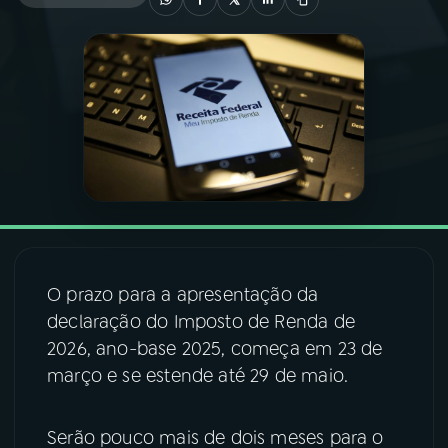
03
PROGRAMAÇÃO
04
PROGRAMAS
05
PODCASTS
06
VIDEOCASTS
O prazo para a apresentação da
07
ÚLTIMAS
declaração do Imposto de Renda de
2026, ano-base 2025, começa em 23 de
março e se estende até 29 de maio.
08
FESTIVAL DE MÚSICA
Serão pouco mais de dois meses para o
ACOMPANHE A RÁDIO NACIONAL