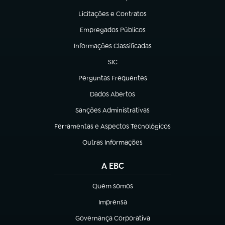
(abre em nova aba)
Licitações e Contratos
(abre em nova aba)
Empregados Públicos
(abre em nova aba)
Informações Classificadas
(abre em nova aba)
SIC
(abre em nova aba)
Perguntas Frequentes
(abre em nova aba)
Dados Abertos
(abre em nova aba)
Sanções Administrativas
(abre em nova aba)
Ferramentas e Aspectos Tecnológicos
(abre em nova aba)
Outras Informações
(abre em nova aba)
A EBC
Quem somos
(abre em nova aba)
Imprensa
(abre em nova aba)
Governança Corporativa
(abre em nova aba)