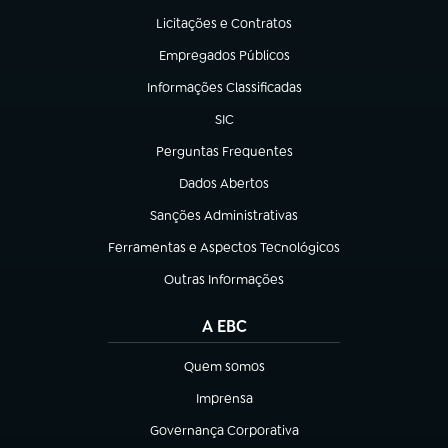
Licitações e Contratos
(abre em nova aba)
Empregados Públicos
(abre em nova aba)
Informações Classificadas
(abre em nova aba)
SIC
(abre em nova aba)
Perguntas Frequentes
(abre em nova aba)
Dados Abertos
(abre em nova aba)
Sanções Administrativas
(abre em nova aba)
Ferramentas e Aspectos Tecnológicos
(abre em nova aba)
Outras Informações
(abre em nova aba)
A EBC
Quem somos
(abre em nova aba)
Imprensa
(abre em nova aba)
Governança Corporativa
(abre em nova aba)