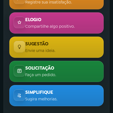
Registre sua insatisfação.
ELOGIO
Compartilhe algo positivo.
SUGESTÃO
Envie uma ideia.
SOLICITAÇÃO
Faça um pedido.
SIMPLIFIQUE
Sugira melhorias.