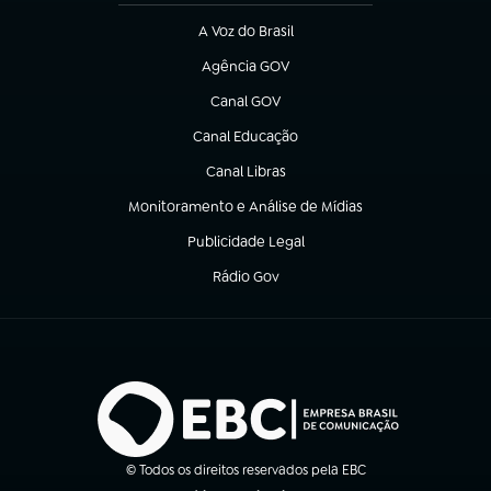
A Voz do Brasil
(abre em nova aba)
Agência GOV
(abre em nova aba)
Canal GOV
(abre em nova aba)
Canal Educação
(abre em nova aba)
Canal Libras
(abre em nova aba)
Monitoramento e Análise de Mídias
(abre em nova aba)
Publicidade Legal
(abre em nova aba)
Rádio Gov
(abre em nova aba)
© Todos os direitos reservados pela EBC