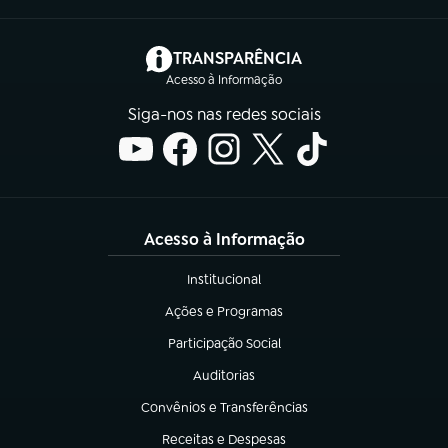
(abre em nova aba)
TRANSPARÊNCIA
Acesso à Informação
Siga-nos nas redes sociais
Acesso à Informação
Institucional
(abre em nova aba)
Ações e Programas
(abre em nova aba)
Participação Social
(abre em nova aba)
Auditorias
(abre em nova aba)
Convênios e Transferências
(abre em nova aba)
Receitas e Despesas
(abre em nova aba)