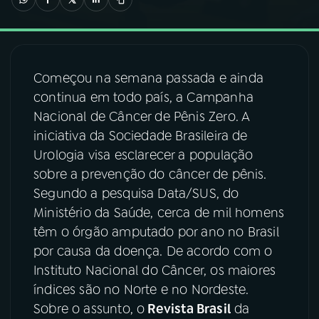
03
PROGRAMAÇÃO
Começou na semana passada e ainda
04
PROGRAMAS
continua em todo país, a Campanha
Nacional de Câncer de Pênis Zero. A
05
PODCASTS
iniciativa da Sociedade Brasileira de
Urologia visa esclarecer a população
sobre a prevenção do câncer de pênis.
06
VIDEOCASTS
Segundo a pesquisa Data/SUS, do
Ministério da Saúde, cerca de mil homens
07
ÚLTIMAS
têm o órgão amputado por ano no Brasil
por causa da doença. De acordo com o
Instituto Nacional do Câncer, os maiores
08
FESTIVAL DE MÚSICA
índices são no Norte e no Nordeste.
Sobre o assunto, o
Revista Brasil
da
ACOMPANHE A RÁDIO NACIONAL