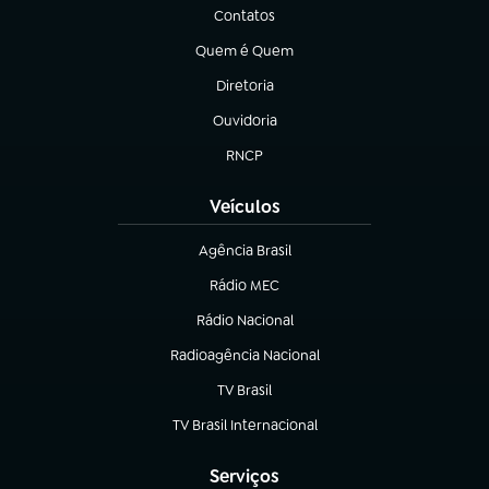
Contatos
(abre em nova aba)
Quem é Quem
(abre em nova aba)
Diretoria
(abre em nova aba)
Ouvidoria
(abre em nova aba)
RNCP
(abre em nova aba)
Veículos
Agência Brasil
(abre em nova aba)
Rádio MEC
(abre em nova aba)
Rádio Nacional
Radioagência Nacional
(abre em nova aba)
TV Brasil
(abre em nova aba)
TV Brasil Internacional
(abre em nova aba)
Serviços