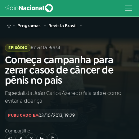
MENU
Programas
Revista Brasil
Revista Brasil
EPISÓDIO
Começa campanha para
Buscar
na
zerar casos de câncer de
Rádio
Buscar
pênis no país
Nacional
Especialista João Carlos Azeredo fala sobre como
AO VIVO
evitar a doença
01
INÍCIO
03/10/2013, 19:29
PUBLICADO EM
Compartilhe
02
A RÁDIO