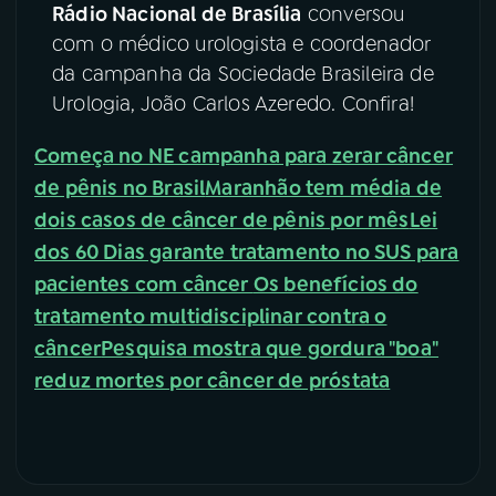
Rádio Nacional de Brasília
conversou
com o médico urologista e coordenador
YouTube
Facebook
da campanha da Sociedade Brasileira de
Instagram
X
Urologia, João Carlos Azeredo. Confira!
Começa no NE campanha para zerar câncer
TikTok
de pênis no Brasil
Maranhão tem média de
dois casos de câncer de pênis por mês
Lei
dos 60 Dias garante tratamento no SUS para
pacientes com câncer
Os benefícios do
tratamento multidisciplinar contra o
câncer
Pesquisa mostra que gordura "boa"
reduz mortes por câncer de próstata