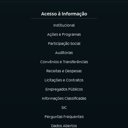
Acesso à Informação
Institucional
(abre em nova aba)
Ações e Programas
(abre em nova aba)
Participação Social
(abre em nova aba)
Auditorias
(abre em nova aba)
Convênios e Transferências
(abre em nova aba)
Receitas e Despesas
(abre em nova aba)
Licitações e Contratos
(abre em nova aba)
Empregados Públicos
(abre em nova aba)
Informações Classificadas
(abre em nova aba)
SIC
(abre em nova aba)
Perguntas Frequentes
(abre em nova aba)
Dados Abertos
(abre em nova aba)