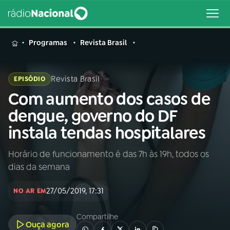
MENU
Programas
Revista Brasil
Revista Brasil
EPISÓDIO
Com aumento dos casos de
Buscar
na
dengue, governo do DF
Rádio
Buscar
instala tendas hospitalares
Nacional
Horário de funcionamento é das 7h às 19h, todos os
AO VIVO
dias da semana
01
INÍCIO
27/05/2019, 17:31
NO AR EM
Compartilhe
02
A RÁDIO
Ouça agora