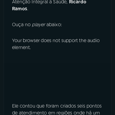
Atenção Integral à Saúde,
Ricardo
Ramos
.
YouTube
Facebook
Instagram
X
Ouça no
player
abaixo:
TikTok
Your browser does not support the audio
element.
Ele contou que foram criados seis pontos
de atendimento em regiões onde há um