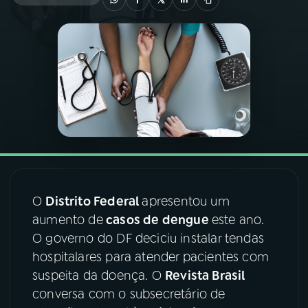
03
PROGRAMAÇÃO
04
PROGRAMAS
05
PODCASTS
06
VIDEOCASTS
O
Distrito Federal
apresentou um
07
ÚLTIMAS
aumento de
casos de dengue
este ano.
O governo do DF deciciu instalar tendas
hospitalares para atender pacientes com
08
FESTIVAL DE MÚSICA
suspeita da doença. O
Revista Brasil
conversa com o subsecretário de
ACOMPANHE A RÁDIO NACIONAL