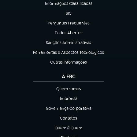
Informações Classificadas
(abre em nova aba)
SIC
(abre em nova aba)
Perguntas Frequentes
(abre em nova aba)
Dados Abertos
(abre em nova aba)
Sanções Administrativas
(abre em nova aba)
Ferramentas e Aspectos Tecnológicos
(abre em nova aba)
Outras Informações
(abre em nova aba)
A EBC
Quem somos
(abre em nova aba)
Imprensa
(abre em nova aba)
Governança Corporativa
(abre em nova aba)
Contatos
(abre em nova aba)
Quem é Quem
(abre em nova aba)