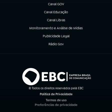
Canal GOV
(abre em nova aba)
Canal Educação
(abre em nova aba)
Canal Libras
(abre em nova aba)
Monitoramento e Análise de Mídias
(abre em nova aba)
Publicidade Legal
(abre em nova aba)
Rádio Gov
(abre em nova aba)
© Todos os direitos reservados pela EBC
Política de Privacidade
(abre em nova aba)
Termos de uso
(abre em nova aba)
Preferências de privacidade