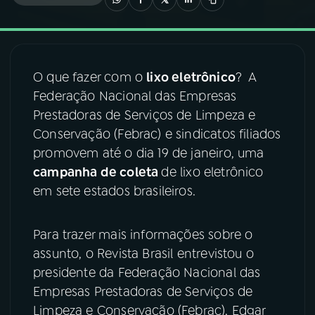
03
PROGRAMAÇÃO
O que fazer com o
lixo eletrônico
? A
04
PROGRAMAS
Federação Nacional das Empresas
Prestadoras de Serviços de Limpeza e
05
PODCASTS
Conservação (Febrac) e sindicatos filiados
promovem até o dia 19 de janeiro, uma
campanha de coleta
de lixo eletrônico
06
VIDEOCASTS
em sete estados brasileiros.
07
ÚLTIMAS
Para trazer mais informações sobre o
assunto, o Revista Brasil entrevistou o
08
FESTIVAL DE MÚSICA
presidente da Federação Nacional das
Empresas Prestadoras de Serviços de
Limpeza e Conservação (Febrac), Edgar
ACOMPANHE A RÁDIO NACIONAL