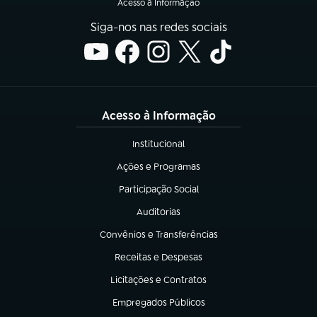
Acesso à Informação
Siga-nos nas redes sociais
Acesso à Informação
Institucional
(abre em nova aba)
Ações e Programas
(abre em nova aba)
Participação Social
(abre em nova aba)
Auditorias
(abre em nova aba)
Convênios e Transferências
(abre em nova aba)
Receitas e Despesas
(abre em nova aba)
Licitações e Contratos
(abre em nova aba)
Empregados Públicos
(abre em nova aba)