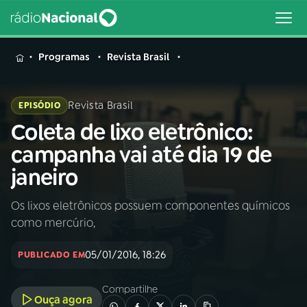
MENU
Programas
Revista Brasil
Revista Brasil
EPISÓDIO
Coleta de lixo eletrônico:
Buscar
na
campanha vai até dia 19 de
Rádio
Buscar
janeiro
Nacional
Os lixos eletrônicos possuem componentes químicos
AO VIVO
como mercúrio,
01
INÍCIO
05/01/2016, 18:26
PUBLICADO EM
Compartilhe
02
A RÁDIO
Ouça agora