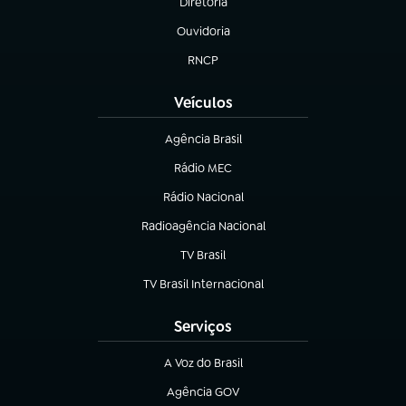
Diretoria
(abre em nova aba)
Ouvidoria
(abre em nova aba)
RNCP
(abre em nova aba)
Veículos
Agência Brasil
(abre em nova aba)
Rádio MEC
(abre em nova aba)
Rádio Nacional
Radioagência Nacional
(abre em nova aba)
TV Brasil
(abre em nova aba)
TV Brasil Internacional
(abre em nova aba)
Serviços
A Voz do Brasil
(abre em nova aba)
Agência GOV
(abre em nova aba)