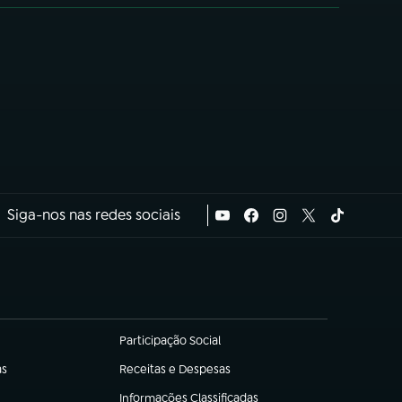
Siga-nos nas redes sociais
Participação Social
(abre em nova aba)
as
Receitas e Despesas
(abre em nova aba)
Informações Classificadas