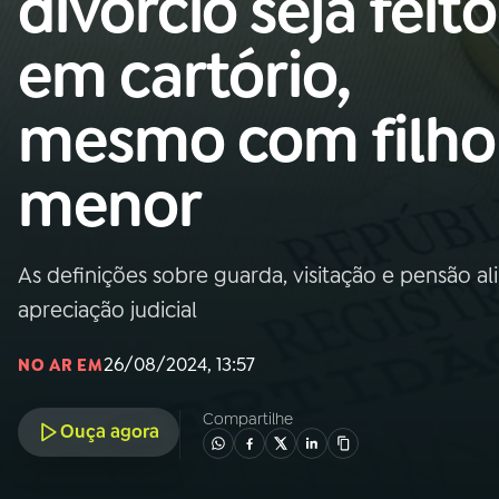
divorcio seja feito
Nacional
em cartório,
01
INÍCIO
mesmo com filho
02
A RÁDIO
menor
03
PROGRAMAÇÃO
As definições sobre guarda, visitação e pensão al
04
PROGRAMAS
apreciação judicial
05
PODCASTS
26/08/2024, 13:57
NO AR EM
Compartilhe
Ouça agora
06
VIDEOCASTS