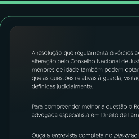
07
ÚLTIMAS
08
FESTIVAL DE MÚSICA
ACOMPANHE A RÁDIO NACIONAL
A resolução que regulamenta divórcios ad
YouTube
Facebook
alteração pelo Conselho Nacional de Jus
menores de idade também podem optar 
Instagram
X
que as questões relativas à guarda, visit
definidas judicialmente.
TikTok
Para compreender melhor a questão o Rev
advogada especialista em Direito de Famí
Ouça a entrevista completa no
player
ac