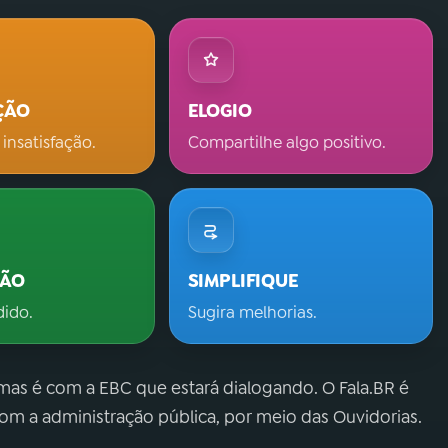
ÇÃO
ELOGIO
 insatisfação.
Compartilhe algo positivo.
ÇÃO
SIMPLIFIQUE
dido.
Sugira melhorias.
 mas é com a EBC que estará dialogando. O Fala.BR é
m a administração pública, por meio das Ouvidorias.