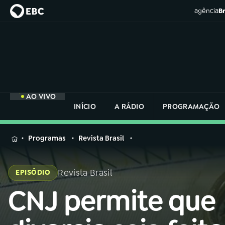
agência
Br
AO VIVO
INÍCIO
A RÁDIO
PROGRAMAÇÃO
MENU
Programas
Revista Brasil
Buscar
na
Revista Brasil
EPISÓDIO
Rádio
Buscar
Nacional
CNJ permite que
Buscar
na
Rádio
AO VIVO