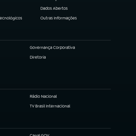
(abre em nova aba)
Dados Abertos
(abre em nova aba)
Tecnológicos
Outras Informações
(abre em nova aba)
Governança Corporativa
(abre em nova aba)
Diretoria
(abre em nova aba)
Rádio Nacional
TV Brasil Internacional
(abre em nova aba)
Canal GOV