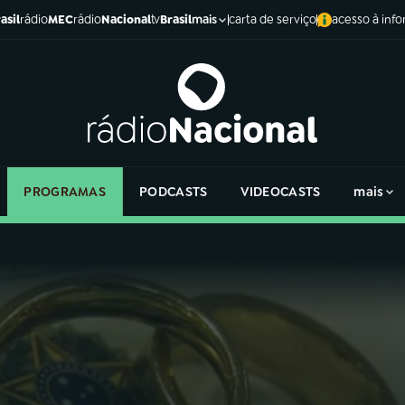
asil
rádio
MEC
rádio
Nacional
tv
Brasil
carta de serviço
acesso à inf
mais
PROGRAMAS
PODCASTS
VIDEOCASTS
mais