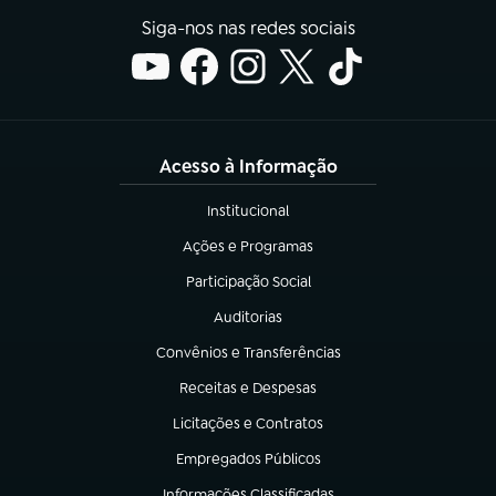
Siga-nos nas redes sociais
Acesso à Informação
Institucional
(abre em nova aba)
Ações e Programas
(abre em nova aba)
Participação Social
(abre em nova aba)
Auditorias
(abre em nova aba)
Convênios e Transferências
(abre em nova aba)
Receitas e Despesas
(abre em nova aba)
Licitações e Contratos
(abre em nova aba)
Empregados Públicos
(abre em nova aba)
Informações Classificadas