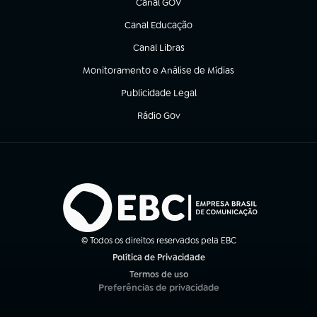
Canal GOV
(abre em nova aba)
Canal Educação
(abre em nova aba)
Canal Libras
(abre em nova aba)
Monitoramento e Análise de Mídias
(abre em nova aba)
Publicidade Legal
(abre em nova aba)
Rádio Gov
(abre em nova aba)
© Todos os direitos reservados pela EBC
Política de Privacidade
(abre em nova aba)
Termos de uso
(abre em nova aba)
Preferências de privacidade