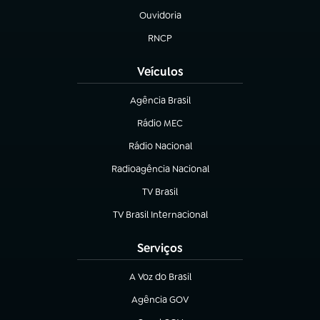
Ouvidoria
(abre em nova aba)
RNCP
(abre em nova aba)
Veículos
Agência Brasil
(abre em nova aba)
Rádio MEC
(abre em nova aba)
Rádio Nacional
Radioagência Nacional
(abre em nova aba)
TV Brasil
(abre em nova aba)
TV Brasil Internacional
(abre em nova aba)
Serviços
A Voz do Brasil
(abre em nova aba)
Agência GOV
(abre em nova aba)