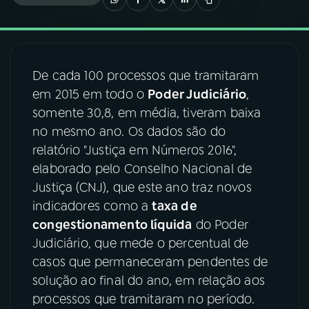
03
PROGRAMAÇÃO
De cada 100 processos que tramitaram
04
PROGRAMAS
em 2015 em todo o
Poder Judiciário
,
somente 30,8, em média, tiveram baixa
05
PODCASTS
no mesmo ano. Os dados são do
relatório "Justiça em Números 2016",
elaborado pelo Conselho Nacional de
06
VIDEOCASTS
Justiça (CNJ), que este ano traz novos
indicadores como a
taxa de
07
ÚLTIMAS
congestionamento líquida
do Poder
Judiciário, que mede o percentual de
casos que permaneceram pendentes de
08
FESTIVAL DE MÚSICA
solução ao final do ano, em relação aos
processos que tramitaram no período.
ACOMPANHE A RÁDIO NACIONAL