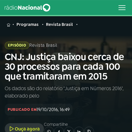
MENU
Programas
Revista Brasil
Revista Brasil
EPISÓDIO
CNJ: Justiça baixou cerca de
Buscar
na
30 processos para cada 100
Rádio
Buscar
que tramitaram em 2015
Nacional
Os dados são do relatório "Justiça em Números 2016",
AO VIVO
elaborado pelo
01
INÍCIO
19/10/2016, 16:49
PUBLICADO EM
Compartilhe
02
A RÁDIO
Ouça agora