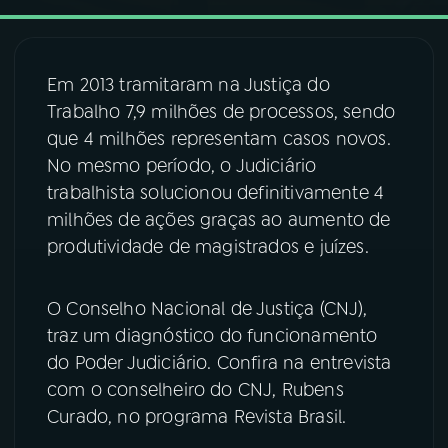
03
PROGRAMAÇÃO
Em 2013 tramitaram na Justiça do
Trabalho 7,9 milhões de processos, sendo
04
PROGRAMAS
que 4 milhões representam casos novos.
No mesmo período, o Judiciário
05
PODCASTS
trabalhista solucionou definitivamente 4
milhões de ações graças ao aumento de
produtividade de magistrados e juízes.
06
VIDEOCASTS
O Conselho Nacional de Justiça (CNJ),
07
ÚLTIMAS
traz um diagnóstico do funcionamento
do Poder Judiciário. Confira na entrevista
08
FESTIVAL DE MÚSICA
com o conselheiro do CNJ, Rubens
Curado, no programa Revista Brasil.
ACOMPANHE A RÁDIO NACIONAL