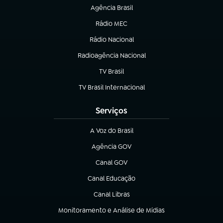
Agência Brasil
(abre em nova aba)
Rádio MEC
(abre em nova aba)
Rádio Nacional
Radioagência Nacional
(abre em nova aba)
TV Brasil
(abre em nova aba)
TV Brasil Internacional
(abre em nova aba)
Serviços
A Voz do Brasil
(abre em nova aba)
Agência GOV
(abre em nova aba)
Canal GOV
(abre em nova aba)
Canal Educação
(abre em nova aba)
Canal Libras
(abre em nova aba)
Monitoramento e Análise de Mídias
(abre em nova aba)