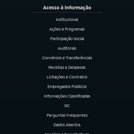
Acesso à Informação
Institucional
(abre em nova aba)
Ações e Programas
(abre em nova aba)
Participação Social
(abre em nova aba)
Auditorias
(abre em nova aba)
Convênios e Transferências
(abre em nova aba)
Receitas e Despesas
(abre em nova aba)
Licitações e Contratos
(abre em nova aba)
Empregados Públicos
(abre em nova aba)
Informações Classificadas
(abre em nova aba)
SIC
(abre em nova aba)
Perguntas Frequentes
(abre em nova aba)
Dados Abertos
(abre em nova aba)