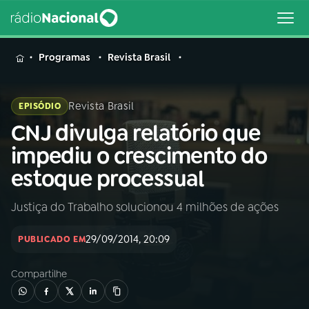
MENU
Programas
Revista Brasil
Revista Brasil
EPISÓDIO
CNJ divulga relatório que
Buscar
na
impediu o crescimento do
Rádio
Buscar
estoque processual
Nacional
Justiça do Trabalho solucionou 4 milhões de ações
AO VIVO
29/09/2014, 20:09
PUBLICADO EM
01
INÍCIO
Compartilhe
02
A RÁDIO