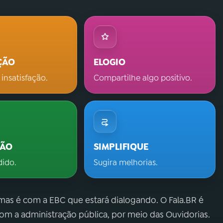
ÇÃO
ELOGIO
 insatisfação.
Compartilhe algo positivo.
ÇÃO
SIMPLIFIQUE
dido.
Sugira melhorias.
 mas é com a EBC que estará dialogando. O Fala.BR é
m a administração pública, por meio das Ouvidorias.