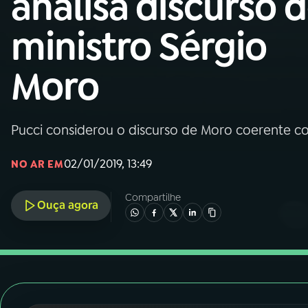
analisa discurso 
Nacional
ministro Sérgio
01
INÍCIO
Moro
02
A RÁDIO
Pucci considerou o discurso de Moro coerente com
03
PROGRAMAÇÃO
02/01/2019, 13:49
NO AR EM
04
PROGRAMAS
Compartilhe
Ouça agora
05
PODCASTS
06
VIDEOCASTS