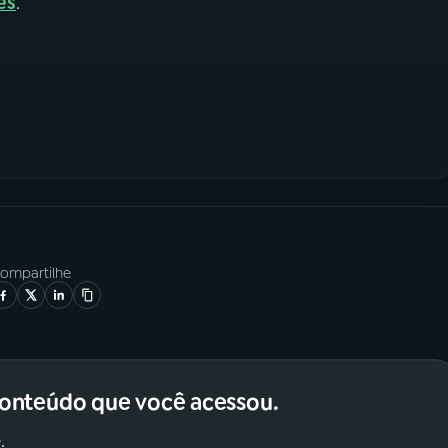
es
.
ompartilhe
conteúdo que você acessou.
.