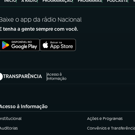
INÍCIO
A RÁDIO
PROGRAMAÇÃO
PROGRAMAS
PODCASTS
Baixe o app da rádio Nacional
E tenha a gente sempre com você.
Acesso à
TRANSPARÊNCIA
abre em nova aba)
Informação
Acesso à Informação
Institucional
Ações e Programas
(abre em nova aba)
(abre em nova aba)
Auditorias
Convênios e Transferênci
(abre em nova aba)
(abre em nova aba)