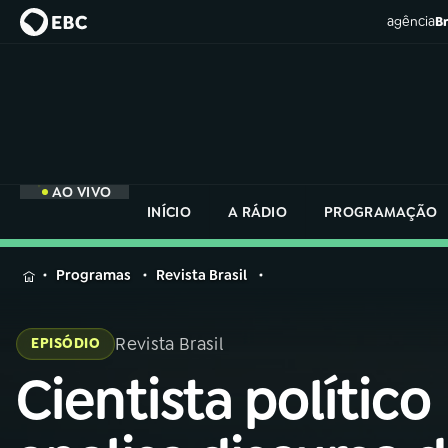
agência
Br
AO VIVO
INÍCIO
A RÁDIO
PROGRAMAÇÃO
MENU
Programas
Revista Brasil
Buscar
na
Revista Brasil
EPISÓDIO
Rádio
Buscar
Nacional
Cientista político
Buscar
na
Rádio
AO VIVO