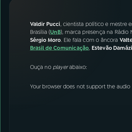
07
ÚLTIMAS
08
FESTIVAL DE MÚSICA
Valdir Pucci
, cientista político e mestre
Brasília (
UnB
), marca presença na Rádio N
Sérgio Moro
. Ele fala com o âncora
Valt
ACOMPANHE A RÁDIO NACIONAL
Brasil de Comunicação
,
Estevão Damáz
YouTube
Facebook
Ouça no
player
abaixo:
Instagram
X
TikTok
Your browser does not support the audio