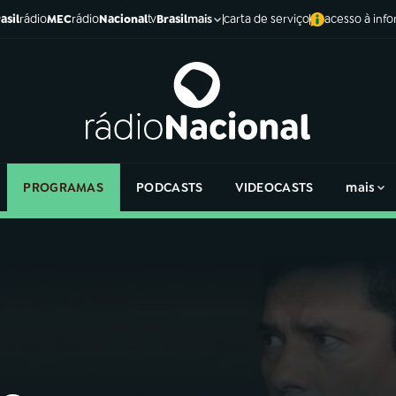
asil
rádio
MEC
rádio
Nacional
tv
Brasil
carta de serviço
acesso à inf
mais
PROGRAMAS
PODCASTS
VIDEOCASTS
mais