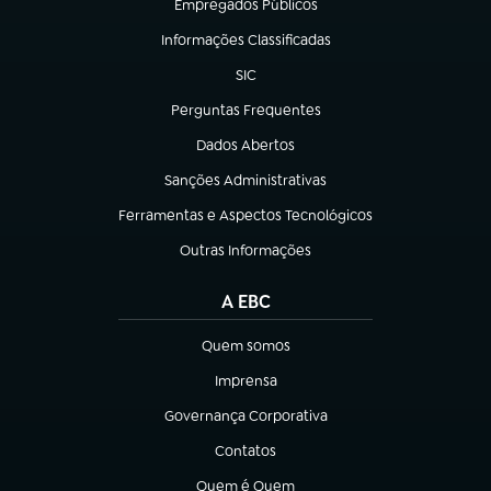
Empregados Públicos
(abre em nova aba)
Informações Classificadas
(abre em nova aba)
SIC
(abre em nova aba)
Perguntas Frequentes
(abre em nova aba)
Dados Abertos
(abre em nova aba)
Sanções Administrativas
(abre em nova aba)
Ferramentas e Aspectos Tecnológicos
(abre em nova aba)
Outras Informações
(abre em nova aba)
A EBC
Quem somos
(abre em nova aba)
Imprensa
(abre em nova aba)
Governança Corporativa
(abre em nova aba)
Contatos
(abre em nova aba)
Quem é Quem