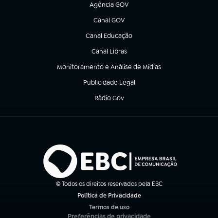
Agência GOV
(abre em nova aba)
Canal GOV
(abre em nova aba)
Canal Educação
(abre em nova aba)
Canal Libras
(abre em nova aba)
Monitoramento e Análise de Mídias
(abre em nova aba)
Publicidade Legal
(abre em nova aba)
Rádio Gov
(abre em nova aba)
© Todos os direitos reservados pela EBC
Política de Privacidade
(abre em nova aba)
Termos de uso
(abre em nova aba)
Preferências de privacidade