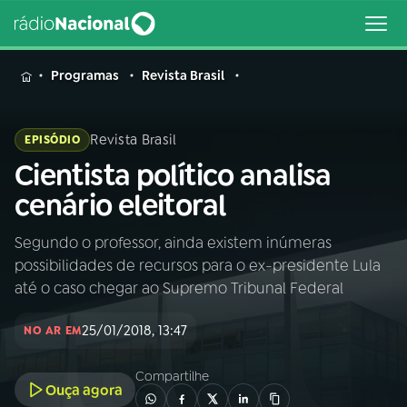
MENU
Programas
Revista Brasil
Revista Brasil
EPISÓDIO
Cientista político analisa
Buscar
na
cenário eleitoral
Rádio
Buscar
Nacional
Segundo o professor, ainda existem inúmeras
possibilidades de recursos para o ex-presidente Lula
AO VIVO
até o caso chegar ao Supremo Tribunal Federal
25/01/2018, 13:47
01
INÍCIO
NO AR EM
Compartilhe
Ouça agora
02
A RÁDIO