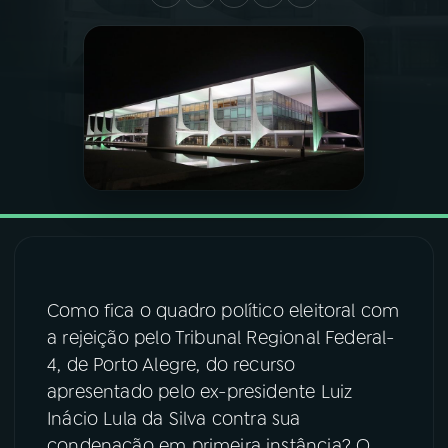
03
PROGRAMAÇÃO
04
PROGRAMAS
05
PODCASTS
06
VIDEOCASTS
Como fica o quadro político eleitoral com
07
ÚLTIMAS
a rejeição pelo Tribunal Regional Federal-
4, de Porto Alegre, do recurso
08
FESTIVAL DE MÚSICA
apresentado pelo ex-presidente Luiz
Inácio Lula da Silva contra sua
ACOMPANHE A RÁDIO NACIONAL
condenação em primeira instância? O