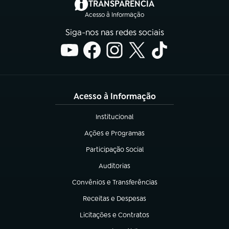
(abre em nova aba)
TRANSPARÊNCIA
Acesso à Informação
Siga-nos nas redes sociais
Acesso à Informação
Institucional
(abre em nova aba)
Ações e Programas
(abre em nova aba)
Participação Social
(abre em nova aba)
Auditorias
(abre em nova aba)
Convênios e Transferências
(abre em nova aba)
Receitas e Despesas
(abre em nova aba)
Licitações e Contratos
(abre em nova aba)