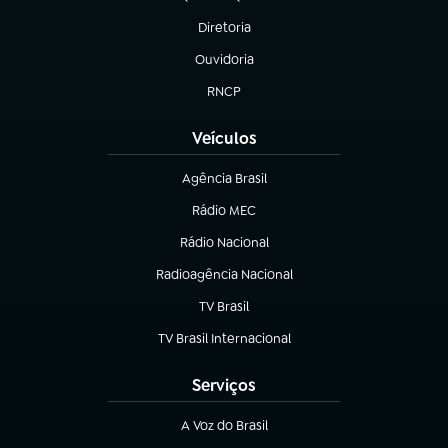
(abre em nova aba)
Diretoria
(abre em nova aba)
Ouvidoria
(abre em nova aba)
RNCP
(abre em nova aba)
Veículos
Agência Brasil
(abre em nova aba)
Rádio MEC
(abre em nova aba)
Rádio Nacional
Radioagência Nacional
(abre em nova aba)
TV Brasil
(abre em nova aba)
TV Brasil Internacional
(abre em nova aba)
Serviços
A Voz do Brasil
(abre em nova aba)