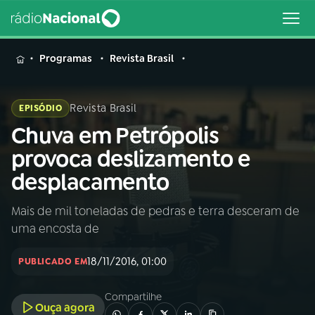
MENU
Programas
Revista Brasil
Revista Brasil
EPISÓDIO
Chuva em Petrópolis
Buscar
na
provoca deslizamento e
Rádio
Buscar
desplacamento
Nacional
Mais de mil toneladas de pedras e terra desceram de
AO VIVO
uma encosta de
01
INÍCIO
18/11/2016, 01:00
PUBLICADO EM
Compartilhe
02
A RÁDIO
Ouça agora