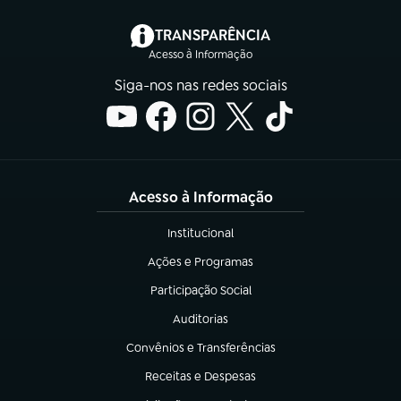
(abre em nova aba)
TRANSPARÊNCIA
Acesso à Informação
Siga-nos nas redes sociais
Acesso à Informação
Institucional
(abre em nova aba)
Ações e Programas
(abre em nova aba)
Participação Social
(abre em nova aba)
Auditorias
(abre em nova aba)
Convênios e Transferências
(abre em nova aba)
Receitas e Despesas
(abre em nova aba)