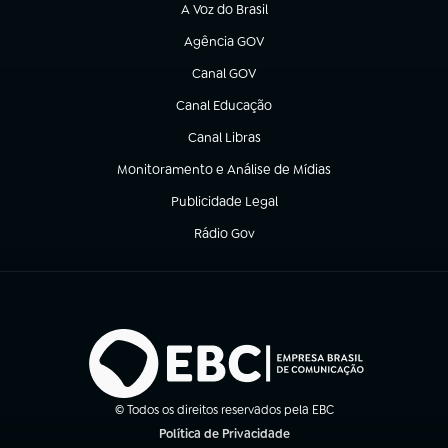
A Voz do Brasil
(abre em nova aba)
Agência GOV
(abre em nova aba)
Canal GOV
(abre em nova aba)
Canal Educação
(abre em nova aba)
Canal Libras
(abre em nova aba)
Monitoramento e Análise de Mídias
(abre em nova aba)
Publicidade Legal
(abre em nova aba)
Rádio Gov
(abre em nova aba)
© Todos os direitos reservados pela EBC
Política de Privacidade
(abre em nova aba)