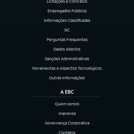
Licitações e Contratos
(abre em nova aba)
Empregados Públicos
(abre em nova aba)
Informações Classificadas
(abre em nova aba)
SIC
(abre em nova aba)
Perguntas Frequentes
(abre em nova aba)
Dados Abertos
(abre em nova aba)
Sanções Administrativas
(abre em nova aba)
Ferramentas e Aspectos Tecnológicos
(abre em nova aba)
Outras Informações
(abre em nova aba)
A EBC
Quem somos
(abre em nova aba)
Imprensa
(abre em nova aba)
Governança Corporativa
(abre em nova aba)
Contatos