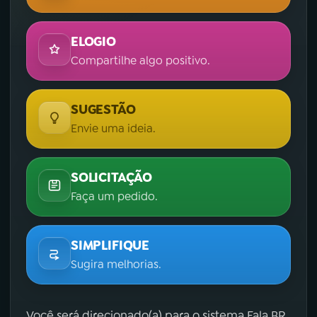
ELOGIO
Compartilhe algo positivo.
SUGESTÃO
Envie uma ideia.
SOLICITAÇÃO
Faça um pedido.
SIMPLIFIQUE
Sugira melhorias.
Você será direcionado(a) para o sistema Fala.BR,