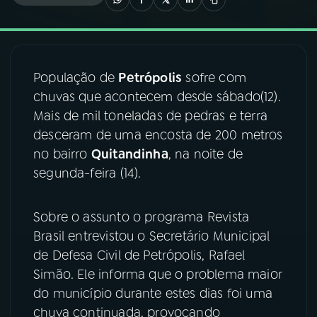
03
PROGRAMAÇÃO
População de
Petrópolis
sofre com
04
PROGRAMAS
chuvas que acontecem desde sábado(12).
Mais de mil toneladas de pedras e terra
05
PODCASTS
desceram de uma encosta de 200 metros
no bairro
Quitandinha
, na noite de
segunda-feira (14).
06
VIDEOCASTS
Sobre o assunto o programa Revista
07
ÚLTIMAS
Brasil entrevistou o Secretário Municipal
de Defesa Civil de Petrópolis, Rafael
08
FESTIVAL DE MÚSICA
Simão. Ele informa que o problema maior
do município durante estes dias foi uma
chuva continuada, provocando
ACOMPANHE A RÁDIO NACIONAL