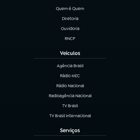
(abre em nova aba)
Quem é Quem
(abre em nova aba)
Diretoria
(abre em nova aba)
Ouvidoria
(abre em nova aba)
RNCP
(abre em nova aba)
Veículos
Agência Brasil
(abre em nova aba)
Rádio MEC
(abre em nova aba)
Rádio Nacional
Radioagência Nacional
(abre em nova aba)
TV Brasil
(abre em nova aba)
TV Brasil Internacional
(abre em nova aba)
Serviços