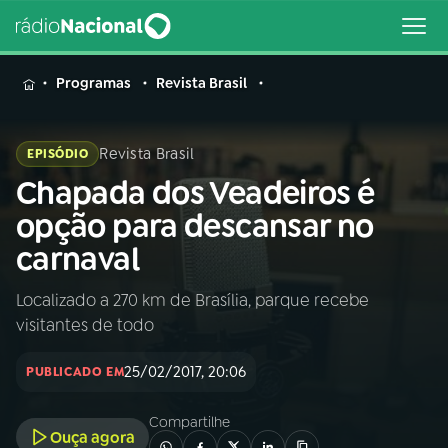
MENU
Programas
Revista Brasil
Revista Brasil
EPISÓDIO
Chapada dos Veadeiros é
Buscar
na
opção para descansar no
Rádio
Buscar
carnaval
Nacional
Localizado a 270 km de Brasília, parque recebe
AO VIVO
visitantes de todo
01
INÍCIO
25/02/2017, 20:06
PUBLICADO EM
Compartilhe
02
A RÁDIO
Ouça agora