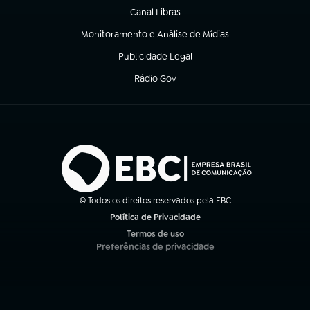
Canal Libras
(abre em nova aba)
Monitoramento e Análise de Mídias
(abre em nova aba)
Publicidade Legal
(abre em nova aba)
Rádio Gov
(abre em nova aba)
© Todos os direitos reservados pela EBC
Política de Privacidade
(abre em nova aba)
Termos de uso
(abre em nova aba)
Preferências de privacidade