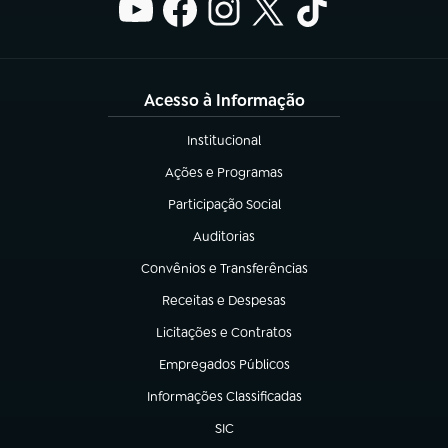
Acesso à Informação
Institucional
(abre em nova aba)
Ações e Programas
(abre em nova aba)
Participação Social
(abre em nova aba)
Auditorias
(abre em nova aba)
Convênios e Transferências
(abre em nova aba)
Receitas e Despesas
(abre em nova aba)
Licitações e Contratos
(abre em nova aba)
Empregados Públicos
(abre em nova aba)
Informações Classificadas
(abre em nova aba)
SIC
(abre em nova aba)