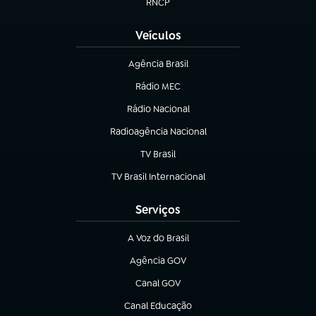
RNCP
(abre em nova aba)
Veículos
Agência Brasil
(abre em nova aba)
Rádio MEC
(abre em nova aba)
Rádio Nacional
Radioagência Nacional
(abre em nova aba)
TV Brasil
(abre em nova aba)
TV Brasil Internacional
(abre em nova aba)
Serviços
A Voz do Brasil
(abre em nova aba)
Agência GOV
(abre em nova aba)
Canal GOV
(abre em nova aba)
Canal Educação
(abre em nova aba)