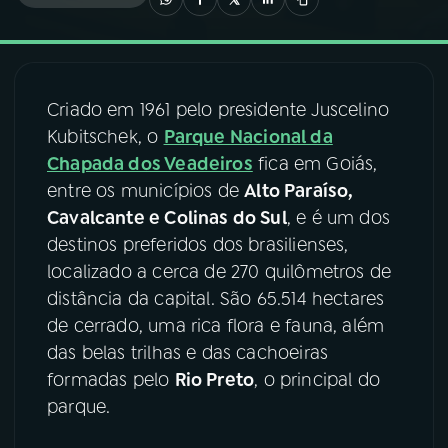
03
PROGRAMAÇÃO
Criado em 1961 pelo presidente Juscelino
04
PROGRAMAS
Kubitschek, o
Parque Nacional da
Chapada dos Veadeiros
fica em Goiás,
05
PODCASTS
entre os municípios de
Alto Paraíso,
Cavalcante e Colinas do Sul
, e é um dos
destinos preferidos dos brasilienses,
06
VIDEOCASTS
localizado a cerca de 270 quilômetros de
distância da capital. São 65.514 hectares
07
ÚLTIMAS
de cerrado, uma rica flora e fauna, além
das belas trilhas e das cachoeiras
formadas pelo
Rio Preto
, o principal do
08
FESTIVAL DE MÚSICA
parque.
ACOMPANHE A RÁDIO NACIONAL