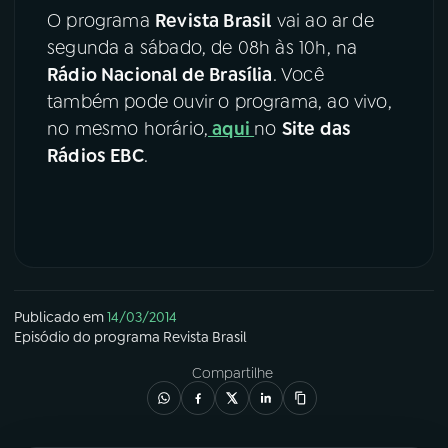
O programa
Revista Brasil
vai ao ar de
YouTube
Facebook
segunda a sábado, de 08h às 10h, na
Rádio Nacional de Brasília
. Você
Instagram
X
também pode ouvir o programa, ao vivo,
no mesmo horário,
aqui
no
Site das
TikTok
Rádios EBC
.
Publicado em
14/03/2014
Episódio
do programa
Revista Brasil
Compartilhe