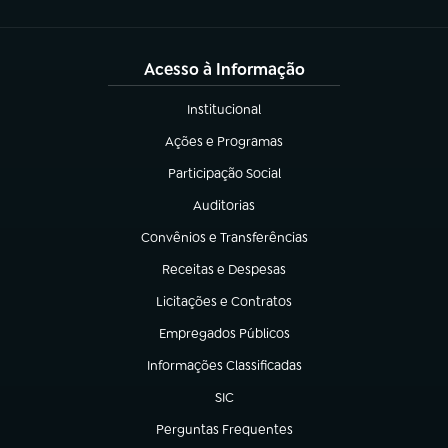
Acesso à Informação
Institucional
(abre em nova aba)
Ações e Programas
(abre em nova aba)
Participação Social
(abre em nova aba)
Auditorias
(abre em nova aba)
Convênios e Transferências
(abre em nova aba)
Receitas e Despesas
(abre em nova aba)
Licitações e Contratos
(abre em nova aba)
Empregados Públicos
(abre em nova aba)
Informações Classificadas
(abre em nova aba)
SIC
(abre em nova aba)
Perguntas Frequentes
(abre em nova aba)