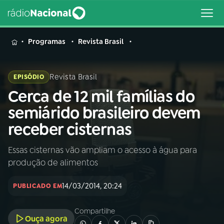
MENU
Programas
Revista Brasil
Revista Brasil
EPISÓDIO
Cerca de 12 mil famílias do
Buscar
na
semiárido brasileiro devem
Rádio
Buscar
receber cisternas
Nacional
Essas cisternas vão ampliam o acesso à água para
AO VIVO
produção de alimentos
01
INÍCIO
14/03/2014, 20:24
PUBLICADO EM
Compartilhe
02
A RÁDIO
Ouça agora