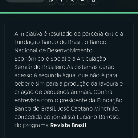
03
PROGRAMAÇÃO
A iniciativa é resultado da parceria entre a
04
PROGRAMAS
Fundação Banco do Brasil, o Banco
Nacional de Desenvolvimento
05
PODCASTS
Econômico e Social e a Articulação
Semiárido Brasileiro.As cisternas darão
acesso à segunda água, que não é para
06
VIDEOCASTS
beber e sim para a produção da lavoura e
criação de pequenos animais. Confira
07
ÚLTIMAS
entrevista com o presidente da Fundação
Banco do Brasil, José Caetano Minchillo,
concedida ao jornalista Luciano Barroso,
08
FESTIVAL DE MÚSICA
do programa
Revista Brasil
.
ACOMPANHE A RÁDIO NACIONAL