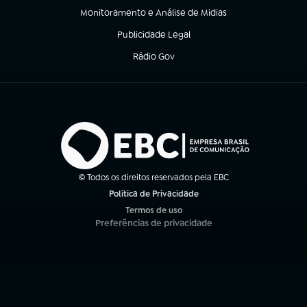
Monitoramento e Análise de Mídias
(abre em nova aba)
Publicidade Legal
(abre em nova aba)
Rádio Gov
(abre em nova aba)
© Todos os direitos reservados pela EBC
Política de Privacidade
(abre em nova aba)
Termos de uso
(abre em nova aba)
Preferências de privacidade