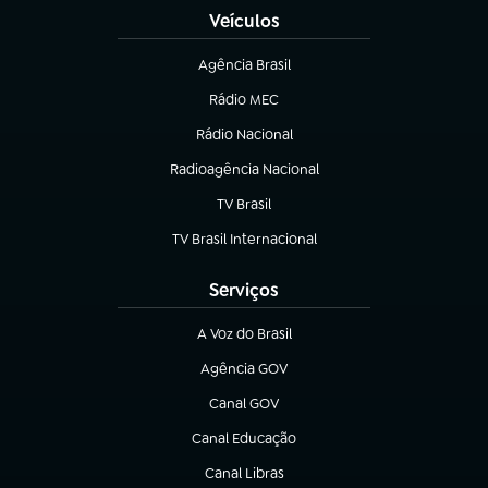
Veículos
Agência Brasil
(abre em nova aba)
Rádio MEC
(abre em nova aba)
Rádio Nacional
Radioagência Nacional
(abre em nova aba)
TV Brasil
(abre em nova aba)
TV Brasil Internacional
(abre em nova aba)
Serviços
A Voz do Brasil
(abre em nova aba)
Agência GOV
(abre em nova aba)
Canal GOV
(abre em nova aba)
Canal Educação
(abre em nova aba)
Canal Libras
(abre em nova aba)