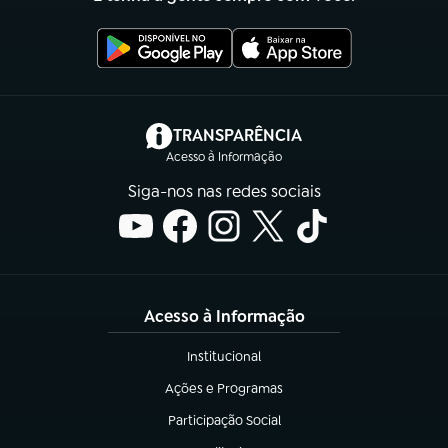
(abre em nova aba)
TRANSPARÊNCIA
Acesso à Informação
Siga-nos nas redes sociais
Acesso à Informação
Institucional
(abre em nova aba)
Ações e Programas
(abre em nova aba)
Participação Social
(abre em nova aba)