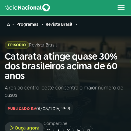
MENU
Programas
Revista Brasil
Revista Brasil
EPISÓDIO
Catarata atinge quase 30%
Buscar
na
dos brasileiros acima de 60
Rádio
Buscar
anos
Nacional
A região centro-oeste concentra o maior número de
AO VIVO
casos
01
INÍCIO
01/08/2016, 19:18
PUBLICADO EM
Compartilhe
02
A RÁDIO
Ouça agora