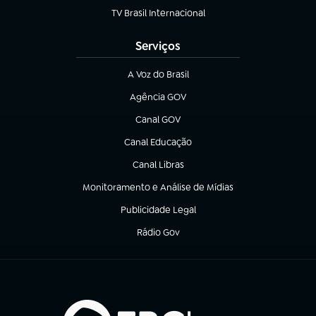
TV Brasil Internacional
(abre em nova aba)
Serviços
A Voz do Brasil
(abre em nova aba)
Agência GOV
(abre em nova aba)
Canal GOV
(abre em nova aba)
Canal Educação
(abre em nova aba)
Canal Libras
(abre em nova aba)
Monitoramento e Análise de Mídias
(abre em nova aba)
Publicidade Legal
(abre em nova aba)
Rádio Gov
(abre em nova aba)