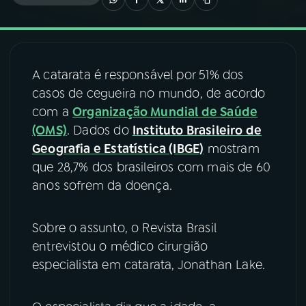
03
PROGRAMAÇÃO
A catarata é responsável por 51% dos
04
PROGRAMAS
casos de cegueira no mundo, de acordo
com a
Organização Mundial de Saúde
05
PODCASTS
(OMS)
. Dados do
Instituto Brasileiro de
Geografia e Estatística (IBGE)
mostram
que 28,7% dos brasileiros com mais de 60
06
VIDEOCASTS
anos sofrem da doença.
07
ÚLTIMAS
Sobre o assunto, o Revista Brasil
entrevistou o médico cirurgião
08
FESTIVAL DE MÚSICA
especialista em catarata, Jonathan Lake.
ACOMPANHE A RÁDIO NACIONAL