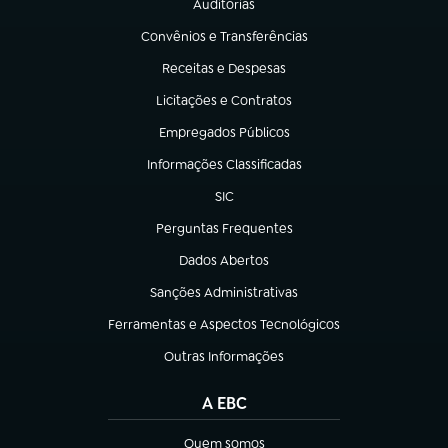
Auditorias
(abre em nova aba)
Convênios e Transferências
(abre em nova aba)
Receitas e Despesas
(abre em nova aba)
Licitações e Contratos
(abre em nova aba)
Empregados Públicos
(abre em nova aba)
Informações Classificadas
(abre em nova aba)
SIC
(abre em nova aba)
Perguntas Frequentes
(abre em nova aba)
Dados Abertos
(abre em nova aba)
Sanções Administrativas
(abre em nova aba)
Ferramentas e Aspectos Tecnológicos
(abre em nova aba)
Outras Informações
(abre em nova aba)
A EBC
Quem somos