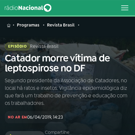
MENU
Programas
Revista Brasil
Revista Brasil
EPISÓDIO
Catador morre vítima de
Buscar
na
leptospirose no DF
Rádio
Buscar
Nacional
Segundo presidente da Associação de Catadores, no
local há ratos e insetos. Vigilância epidemiológica diz
AO VIVO
que fará um trabalho de prevenção e educação com
os trabalhadores.
01
INÍCIO
06/04/2019, 14:23
NO AR EM
02
A RÁDIO
Compartilhe