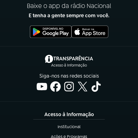
Baixe o app da rádio Nacional
E tenha a gente sempre com você.
(abre em nova aba)
TRANSPARÊNCIA
Acesso à Informação
Siga-nos nas redes sociais
Acesso à Informação
Institucional
(abre em nova aba)
Ações e Programas