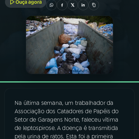
Ouça agora
03
PROGRAMAÇÃO
04
PROGRAMAS
05
PODCASTS
06
VIDEOCASTS
07
ÚLTIMAS
Na última semana, um trabalhador da
Associação dos Catadores de Papéis do
08
FESTIVAL DE MÚSICA
Setor de Garagens Norte, faleceu vítima
de leptospirose. A doença é transmitida
pela urina de ratos. Esta foi a primeira
ACOMPANHE A RÁDIO NACIONAL