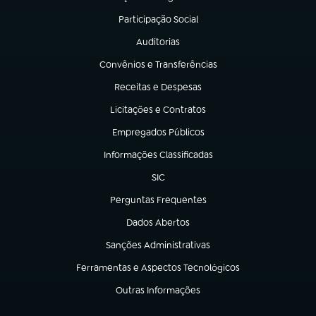
(abre em nova aba)
Participação Social
(abre em nova aba)
Auditorias
(abre em nova aba)
Convênios e Transferências
(abre em nova aba)
Receitas e Despesas
(abre em nova aba)
Licitações e Contratos
(abre em nova aba)
Empregados Públicos
(abre em nova aba)
Informações Classificadas
(abre em nova aba)
SIC
(abre em nova aba)
Perguntas Frequentes
(abre em nova aba)
Dados Abertos
(abre em nova aba)
Sanções Administrativas
(abre em nova aba)
Ferramentas e Aspectos Tecnológicos
(abre em nova aba)
Outras Informações
(abre em nova aba)