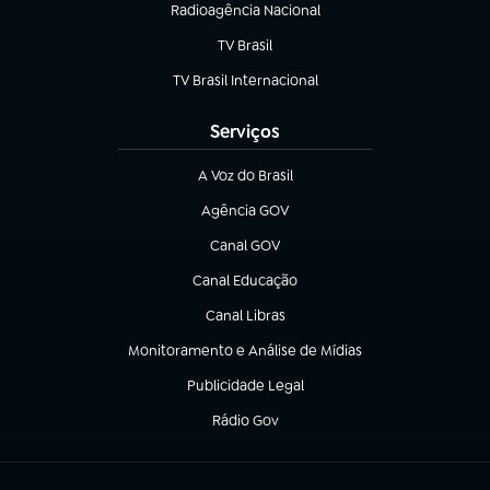
Radioagência Nacional
(abre em nova aba)
TV Brasil
(abre em nova aba)
TV Brasil Internacional
(abre em nova aba)
Serviços
A Voz do Brasil
(abre em nova aba)
Agência GOV
(abre em nova aba)
Canal GOV
(abre em nova aba)
Canal Educação
(abre em nova aba)
Canal Libras
(abre em nova aba)
Monitoramento e Análise de Mídias
(abre em nova aba)
Publicidade Legal
(abre em nova aba)
Rádio Gov
(abre em nova aba)