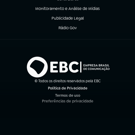
(abre em nova aba)
Monitoramento e Análise de Mídias
(abre em nova aba)
Publicidade Legal
(abre em nova aba)
Rádio Gov
(abre em nova aba)
© Todos os direitos reservados pela EBC
Política de Privacidade
(abre em nova aba)
Termos de uso
(abre em nova aba)
Preferências de privacidade