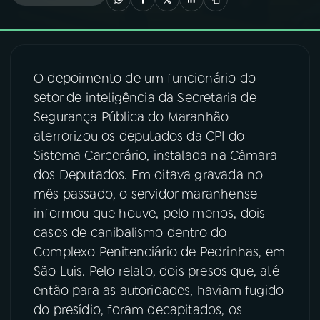
03
PROGRAMAÇÃO
O depoimento de um funcionário do
04
PROGRAMAS
setor de inteligência da Secretaria de
Segurança Pública do Maranhão
05
PODCASTS
aterrorizou os deputados da CPI do
Sistema Carcerário, instalada na Câmara
dos Deputados. Em oitava gravada no
06
VIDEOCASTS
mês passado, o servidor maranhense
informou que houve, pelo menos, dois
07
ÚLTIMAS
casos de canibalismo dentro do
Complexo Penitenciário de Pedrinhas, em
São Luís. Pelo relato, dois presos que, até
08
FESTIVAL DE MÚSICA
então para as autoridades, haviam fugido
do presídio, foram decapitados, os
ACOMPANHE A RÁDIO NACIONAL