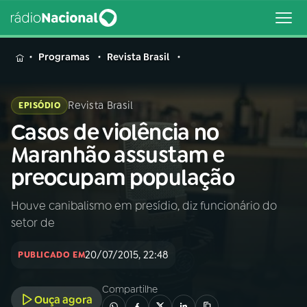
MENU
Programas
Revista Brasil
Revista Brasil
EPISÓDIO
Casos de violência no
Buscar
na
Maranhão assustam e
Rádio
Buscar
preocupam população
Nacional
Houve canibalismo em presídio, diz funcionário do
AO VIVO
setor de
01
INÍCIO
20/07/2015, 22:48
PUBLICADO EM
Compartilhe
02
A RÁDIO
Ouça agora