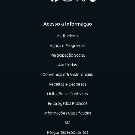
Acesso à Informação
Institucional
(abre em nova aba)
Ações e Programas
(abre em nova aba)
Participação Social
(abre em nova aba)
Auditorias
(abre em nova aba)
Convênios e Transferências
(abre em nova aba)
Receitas e Despesas
(abre em nova aba)
Licitações e Contratos
(abre em nova aba)
Empregados Públicos
(abre em nova aba)
Informações Classificadas
(abre em nova aba)
SIC
(abre em nova aba)
Perguntas Frequentes
(abre em nova aba)