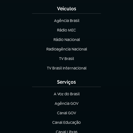
Veículos
Agência Brasil
(abre em nova aba)
Rádio MEC
(abre em nova aba)
Rádio Nacional
Radioagência Nacional
(abre em nova aba)
TV Brasil
(abre em nova aba)
TV Brasil Internacional
(abre em nova aba)
Serviços
A Voz do Brasil
(abre em nova aba)
Agência GOV
(abre em nova aba)
Canal GOV
(abre em nova aba)
Canal Educação
(abre em nova aba)
Canal Libras