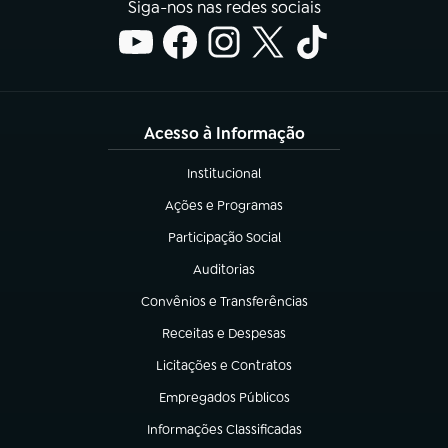
Siga-nos nas redes sociais
Acesso à Informação
Institucional
(abre em nova aba)
Ações e Programas
(abre em nova aba)
Participação Social
(abre em nova aba)
Auditorias
(abre em nova aba)
Convênios e Transferências
(abre em nova aba)
Receitas e Despesas
(abre em nova aba)
Licitações e Contratos
(abre em nova aba)
Empregados Públicos
(abre em nova aba)
Informações Classificadas
(abre em nova aba)