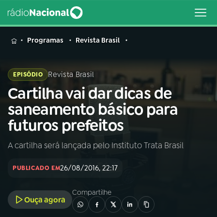
MENU
Programas
Revista Brasil
Revista Brasil
EPISÓDIO
Cartilha vai dar dicas de
Buscar
na
saneamento básico para
Rádio
Buscar
futuros prefeitos
Nacional
A cartilha será lançada pelo Instituto Trata Brasil
AO VIVO
26/08/2016, 22:17
PUBLICADO EM
01
INÍCIO
Compartilhe
Ouça agora
02
A RÁDIO