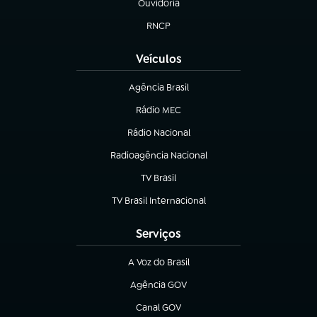
Ouvidoria
(abre em nova aba)
RNCP
(abre em nova aba)
Veículos
Agência Brasil
(abre em nova aba)
Rádio MEC
(abre em nova aba)
Rádio Nacional
Radioagência Nacional
(abre em nova aba)
TV Brasil
(abre em nova aba)
TV Brasil Internacional
(abre em nova aba)
Serviços
A Voz do Brasil
(abre em nova aba)
Agência GOV
(abre em nova aba)
Canal GOV
(abre em nova aba)