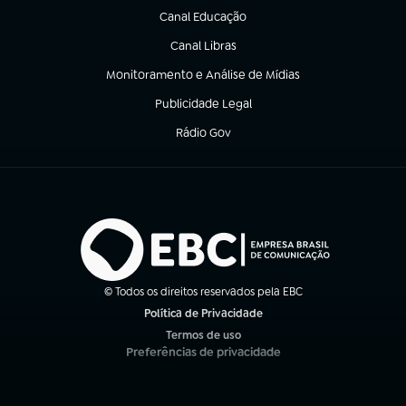
Canal Educação
(abre em nova aba)
Canal Libras
(abre em nova aba)
Monitoramento e Análise de Mídias
(abre em nova aba)
Publicidade Legal
(abre em nova aba)
Rádio Gov
(abre em nova aba)
© Todos os direitos reservados pela EBC
Política de Privacidade
(abre em nova aba)
Termos de uso
(abre em nova aba)
Preferências de privacidade