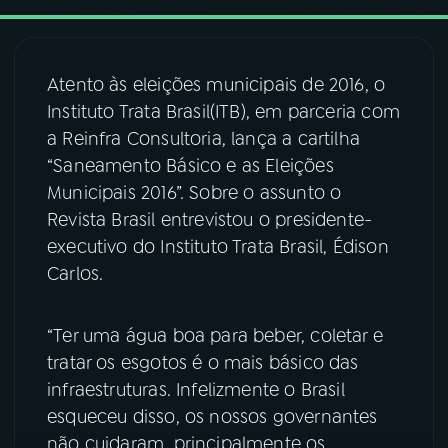
03
PROGRAMAÇÃO
Atento às eleições municipais de 2016, o
Instituto Trata Brasil(ITB), em parceria com
04
PROGRAMAS
a Reinfra Consultoria, lança a cartilha
“Saneamento Básico e as Eleições
05
PODCASTS
Municipais 2016”. Sobre o assunto o
Revista Brasil entrevistou o presidente-
executivo do Instituto Trata Brasil, Édison
06
VIDEOCASTS
Carlos.
07
ÚLTIMAS
“Ter uma água boa para beber, coletar e
tratar os esgotos é o mais básico das
08
FESTIVAL DE MÚSICA
infraestruturas. Infelizmente o Brasil
esqueceu disso, os nossos governantes
não cuidaram, principalmente os
ACOMPANHE A RÁDIO NACIONAL