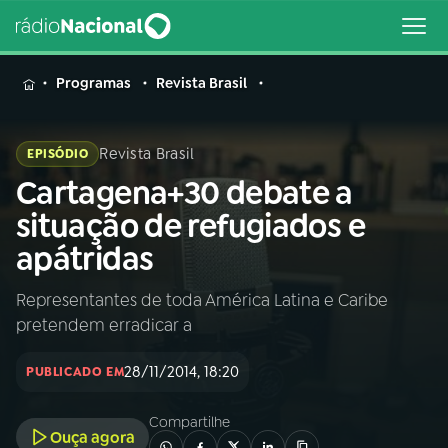
MENU
Programas
Revista Brasil
Revista Brasil
EPISÓDIO
Cartagena+30 debate a
Buscar
na
situação de refugiados e
Rádio
Buscar
apátridas
Nacional
Representantes de toda América Latina e Caribe
AO VIVO
pretendem erradicar a
01
INÍCIO
28/11/2014, 18:20
PUBLICADO EM
Compartilhe
02
A RÁDIO
Ouça agora