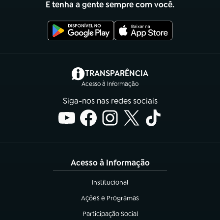
E tenha a gente sempre com você.
(abre em nova aba)
TRANSPARÊNCIA
Acesso à Informação
Siga-nos nas redes sociais
Acesso à Informação
Institucional
(abre em nova aba)
Ações e Programas
(abre em nova aba)
Participação Social
(abre em nova aba)