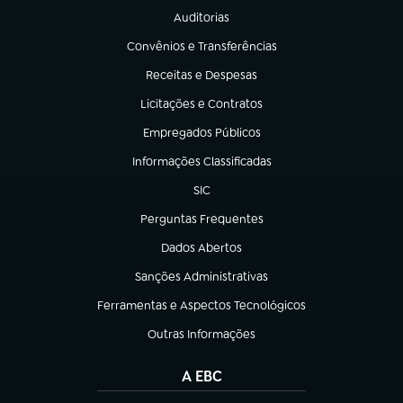
Auditorias
(abre em nova aba)
Convênios e Transferências
(abre em nova aba)
Receitas e Despesas
(abre em nova aba)
Licitações e Contratos
(abre em nova aba)
Empregados Públicos
(abre em nova aba)
Informações Classificadas
(abre em nova aba)
SIC
(abre em nova aba)
Perguntas Frequentes
(abre em nova aba)
Dados Abertos
(abre em nova aba)
Sanções Administrativas
(abre em nova aba)
Ferramentas e Aspectos Tecnológicos
(abre em nova aba)
Outras Informações
(abre em nova aba)
A EBC