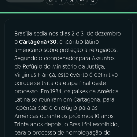
03
PROGRAMAÇÃO
Brasília sedia nos dias 2 e 3 de dezembro
04
PROGRAMAS
o
Cartagena+30
, encontro latino-
americano sobre proteção a refugiados.
05
PODCASTS
Segundo o coordenador para Assuntos
de Refúgio do Ministério da Justiça,
Virginius França, este evento é definitivo
06
VIDEOCASTS
porque se trata da etapa final deste
processo. Em 1984, os países da América
07
ÚLTIMAS
Latina se reuniram em Cartagena, para
repensar sobre o refúgio para as
Américas durante os próximos 10 anos.
08
FESTIVAL DE MÚSICA
Trinta anos depois, o Brasil foi escolhido,
para o processo de homologação do
ACOMPANHE A RÁDIO NACIONAL