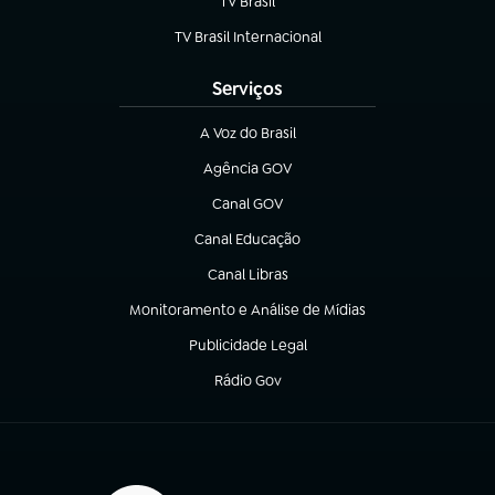
TV Brasil
(abre em nova aba)
TV Brasil Internacional
(abre em nova aba)
Serviços
A Voz do Brasil
(abre em nova aba)
Agência GOV
(abre em nova aba)
Canal GOV
(abre em nova aba)
Canal Educação
(abre em nova aba)
Canal Libras
(abre em nova aba)
Monitoramento e Análise de Mídias
(abre em nova aba)
Publicidade Legal
(abre em nova aba)
Rádio Gov
(abre em nova aba)