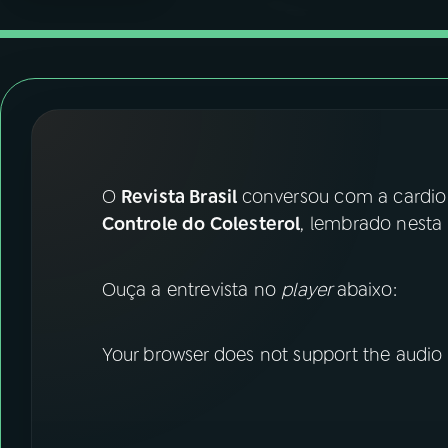
07
ÚLTIMAS
08
FESTIVAL DE MÚSICA
ACOMPANHE A RÁDIO NACIONAL
YouTube
Facebook
O
Revista Brasil
conversou com a cardio
Controle do Colesterol
, lembrado nesta q
Instagram
X
TikTok
Ouça a entrevista no
player
abaixo:
Your browser does not support the audio