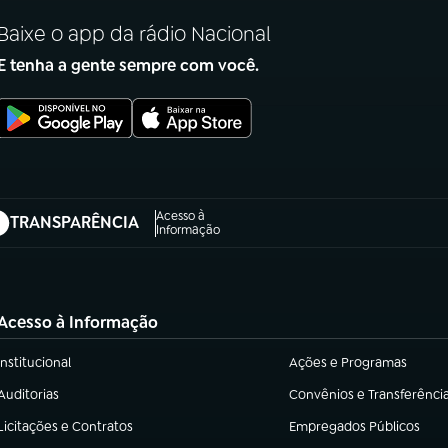
Baixe o app da rádio Nacional
E tenha a gente sempre com você.
Acesso à
TRANSPARÊNCIA
abre em nova aba)
Informação
Acesso à Informação
Institucional
Ações e Programas
(abre em nova aba)
(abre em nova aba)
Auditorias
Convênios e Transferênci
(abre em nova aba)
(abre em nova aba)
Licitações e Contratos
Empregados Públicos
(abre em nova aba)
(abre em nova aba)