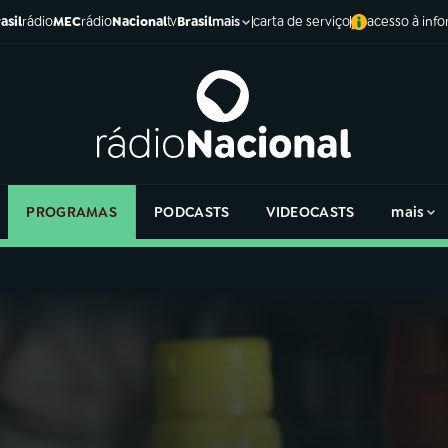
asil
rádio
MEC
rádio
Nacional
tv
Brasil
carta de serviço
acesso à inf
mais
PROGRAMAS
PODCASTS
VIDEOCASTS
mais