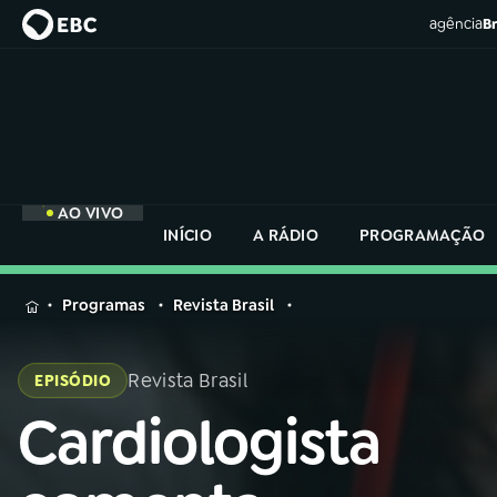
agência
Br
AO VIVO
INÍCIO
A RÁDIO
PROGRAMAÇÃO
MENU
Programas
Revista Brasil
Buscar
na
Revista Brasil
EPISÓDIO
Rádio
Buscar
Nacional
Cardiologista
Buscar
na
Rádio
AO VIVO