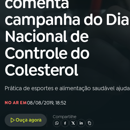
comenta
Nacional
campanha do Dia
01
INÍCIO
Nacional de
02
A RÁDIO
Controle do
03
PROGRAMAÇÃO
Colesterol
04
PROGRAMAS
Prática de esportes e alimentação saudável ajud
05
PODCASTS
08/08/2019, 18:52
NO AR EM
06
VIDEOCASTS
Compartilhe
Ouça agora