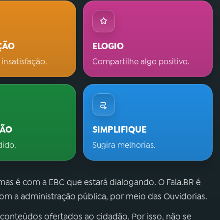
ÇÃO
ELOGIO
 insatisfação.
Compartilhe algo positivo.
ÇÃO
SIMPLIFIQUE
dido.
Sugira melhorias.
 mas é com a EBC que estará dialogando. O Fala.BR é
m a administração pública, por meio das Ouvidorias.
 conteúdos ofertados ao cidadão. Por isso, não se