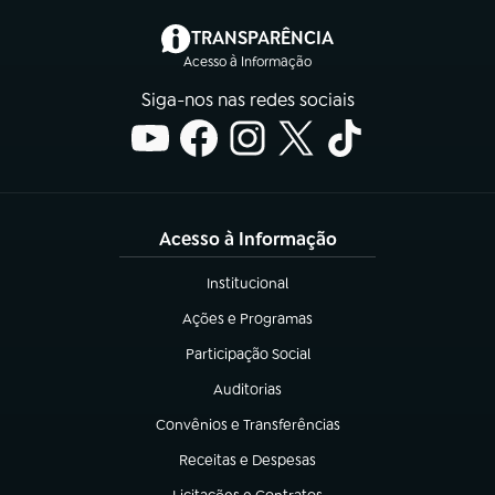
(abre em nova aba)
TRANSPARÊNCIA
Acesso à Informação
Siga-nos nas redes sociais
Acesso à Informação
Institucional
(abre em nova aba)
Ações e Programas
(abre em nova aba)
Participação Social
(abre em nova aba)
Auditorias
(abre em nova aba)
Convênios e Transferências
(abre em nova aba)
Receitas e Despesas
(abre em nova aba)