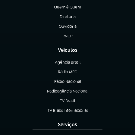
Quem é Quem
(abre em nova aba)
Diretoria
(abre em nova aba)
Ouvidoria
(abre em nova aba)
RNCP
(abre em nova aba)
Veículos
Agência Brasil
(abre em nova aba)
Rádio MEC
(abre em nova aba)
Rádio Nacional
Radioagência Nacional
(abre em nova aba)
TV Brasil
(abre em nova aba)
TV Brasil Internacional
(abre em nova aba)
Serviços