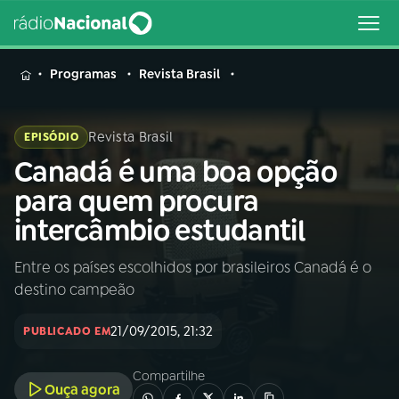
MENU
Programas
Revista Brasil
Revista Brasil
EPISÓDIO
Canadá é uma boa opção
Buscar
na
para quem procura
Rádio
Buscar
intercâmbio estudantil
Nacional
Entre os países escolhidos por brasileiros Canadá é o
AO VIVO
destino campeão
01
INÍCIO
21/09/2015, 21:32
PUBLICADO EM
Compartilhe
02
A RÁDIO
Ouça agora