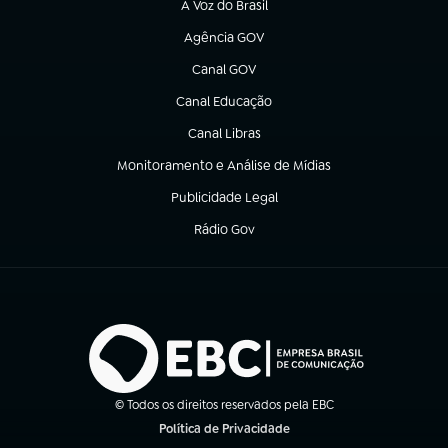
A Voz do Brasil
(abre em nova aba)
Agência GOV
(abre em nova aba)
Canal GOV
(abre em nova aba)
Canal Educação
(abre em nova aba)
Canal Libras
(abre em nova aba)
Monitoramento e Análise de Mídias
(abre em nova aba)
Publicidade Legal
(abre em nova aba)
Rádio Gov
(abre em nova aba)
© Todos os direitos reservados pela EBC
Política de Privacidade
(abre em nova aba)