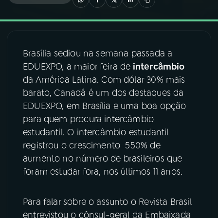
03
PROGRAMAÇÃO
Brasília sediou na semana passada a
04
PROGRAMAS
EDUEXPO, a maior feira de
intercâmbio
da América Latina. Com dólar 30% mais
05
PODCASTS
barato, Canadá é um dos destaques da
EDUEXPO, em Brasília e uma boa opção
para quem procura intercâmbio
06
VIDEOCASTS
estudantil. O intercâmbio estudantil
registrou o crescimento 550% de
07
ÚLTIMAS
aumento no número de brasileiros que
foram estudar fora, nos últimos 11 anos.
08
FESTIVAL DE MÚSICA
Para falar sobre o assunto o Revista Brasil
entrevistou o cônsul-geral da Embaixada
ACOMPANHE A RÁDIO NACIONAL