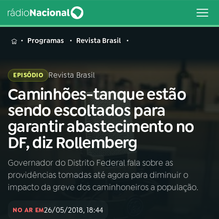
MENU
Programas
Revista Brasil
Revista Brasil
EPISÓDIO
Caminhões-tanque estão
Buscar
na
sendo escoltados para
Rádio
Buscar
garantir abastecimento no
Nacional
DF, diz Rollemberg
AO VIVO
Governador do Distrito Federal fala sobre as
providências tomadas até agora para diminuir o
01
INÍCIO
impacto da greve dos caminhoneiros a população.
26/05/2018, 18:44
02
A RÁDIO
NO AR EM