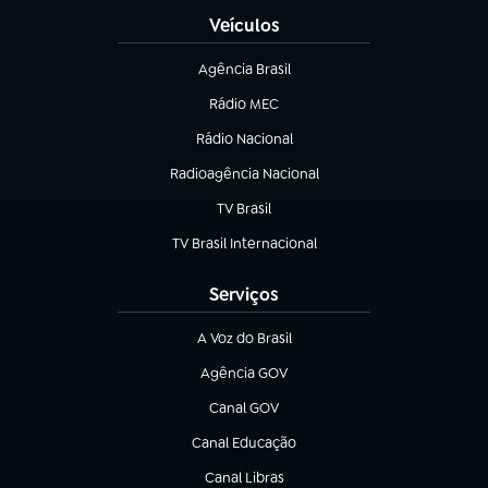
Veículos
Agência Brasil
(abre em nova aba)
Rádio MEC
(abre em nova aba)
Rádio Nacional
Radioagência Nacional
(abre em nova aba)
TV Brasil
(abre em nova aba)
TV Brasil Internacional
(abre em nova aba)
Serviços
A Voz do Brasil
(abre em nova aba)
Agência GOV
(abre em nova aba)
Canal GOV
(abre em nova aba)
Canal Educação
(abre em nova aba)
Canal Libras
(abre em nova aba)