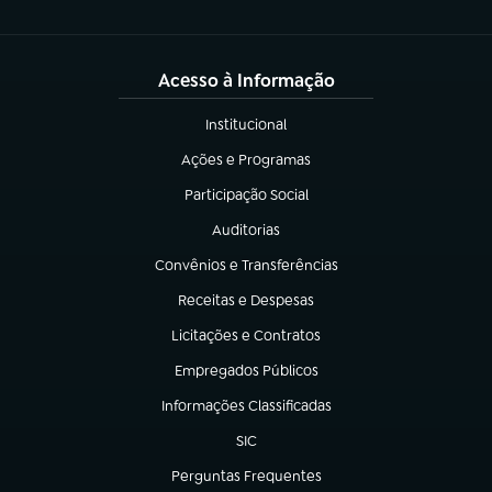
Acesso à Informação
Institucional
(abre em nova aba)
Ações e Programas
(abre em nova aba)
Participação Social
(abre em nova aba)
Auditorias
(abre em nova aba)
Convênios e Transferências
(abre em nova aba)
Receitas e Despesas
(abre em nova aba)
Licitações e Contratos
(abre em nova aba)
Empregados Públicos
(abre em nova aba)
Informações Classificadas
(abre em nova aba)
SIC
(abre em nova aba)
Perguntas Frequentes
(abre em nova aba)