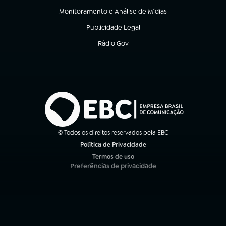
Monitoramento e Análise de Mídias
(abre em nova aba)
Publicidade Legal
(abre em nova aba)
Rádio Gov
(abre em nova aba)
© Todos os direitos reservados pela EBC
Política de Privacidade
(abre em nova aba)
Termos de uso
(abre em nova aba)
Preferências de privacidade