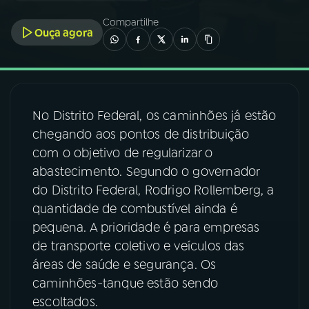
Compartilhe
Ouça agora
03
PROGRAMAÇÃO
04
PROGRAMAS
No Distrito Federal, os caminhões já estão
05
PODCASTS
chegando aos pontos de distribuição
com o objetivo de regularizar o
abastecimento. Segundo o governador
06
VIDEOCASTS
do Distrito Federal, Rodrigo Rollemberg, a
quantidade de combustível ainda é
07
ÚLTIMAS
pequena. A prioridade é para empresas
de transporte coletivo e veículos das
08
FESTIVAL DE MÚSICA
áreas de saúde e segurança. Os
caminhões-tanque estão sendo
escoltados.
ACOMPANHE A RÁDIO NACIONAL