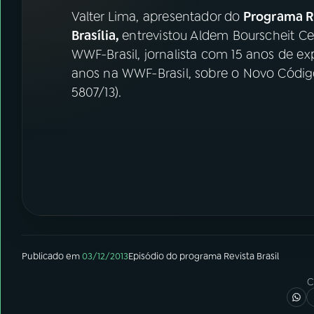
07
ÚLTIMAS
Valter Lima, apresentador do
Programa Re
Brasília,
entrevistou Aldem Bourscheit Cez
08
FESTIVAL DE MÚSICA
WWF-Brasil, jornalista com 15 anos de e
anos na WWF-Brasil, sobre o Novo Códig
5807/13).
ACOMPANHE A RÁDIO NACIONAL
YouTube
Facebook
Instagram
X
TikTok
Publicado em
03/12/2013
Episódio
do programa
Revista Brasil
C