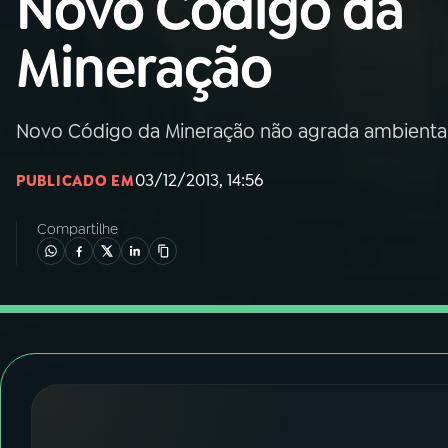
Novo Código da
Nacional
Mineração
01
INÍCIO
02
A RÁDIO
Novo Código da Mineração não agrada ambiental
03/12/2013, 14:56
PUBLICADO EM
03
PROGRAMAÇÃO
Compartilhe
04
PROGRAMAS
05
PODCASTS
06
VIDEOCASTS