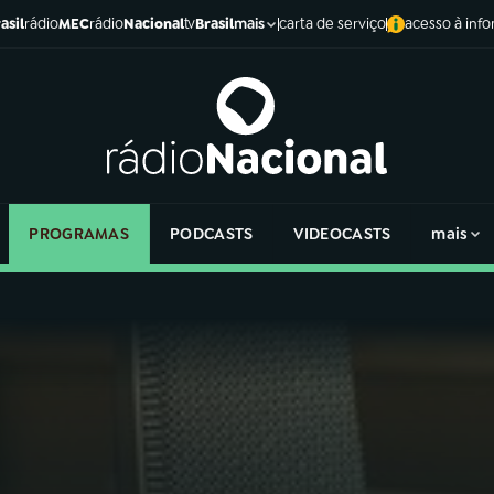
asil
rádio
MEC
rádio
Nacional
tv
Brasil
carta de serviço
acesso à inf
mais
PROGRAMAS
PODCASTS
VIDEOCASTS
mais