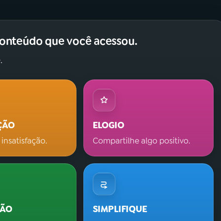
conteúdo que você acessou.
.
ÇÃO
ELOGIO
 insatisfação.
Compartilhe algo positivo.
ÇÃO
SIMPLIFIQUE