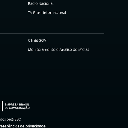
Rádio Nacional
TV Brasil Internacional
(abre em nova aba)
Canal GOV
(abre em nova aba)
Monitoramento e Análise de Mídias
(abre em nova aba)
ados pela EBC
referências de privacidade