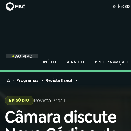
agência
Br
AO VIVO
INÍCIO
A RÁDIO
PROGRAMAÇÃO
MENU
Programas
Revista Brasil
Buscar
na
Revista Brasil
EPISÓDIO
Rádio
Buscar
Nacional
Câmara discute
Buscar
na
Rádio
AO VIVO