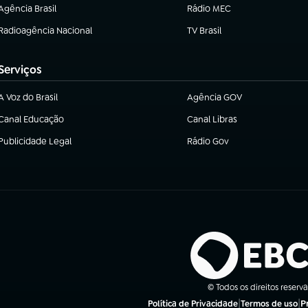
Agência Brasil
Rádio MEC
(abre em nova aba)
(abre em nova aba)
Radioagência Nacional
TV Brasil
(abre em nova aba)
(abre em nova aba)
Serviços
A Voz do Brasil
Agência GOV
(abre em nova aba)
(abre em nova aba)
Canal Educação
Canal Libras
(abre em nova aba)
(abre em nova aba)
Publicidade Legal
Rádio Gov
(abre em nova aba)
(abre em nova aba)
© Todos os direitos reserv
|
|
P
Política de Privacidade
Termos de uso