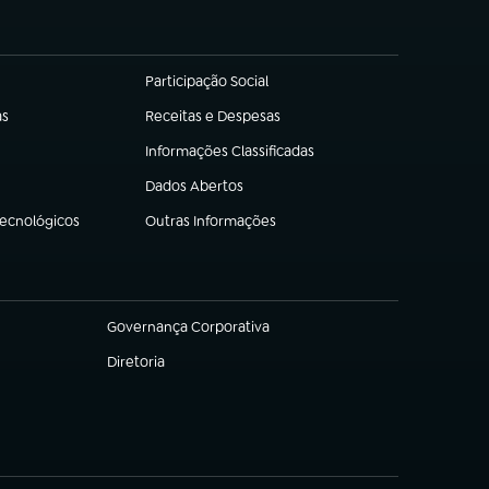
Participação Social
(abre em nova aba)
as
Receitas e Despesas
(abre em nova aba)
Informações Classificadas
(abre em nova aba)
Dados Abertos
(abre em nova aba)
Tecnológicos
Outras Informações
(abre em nova aba)
Governança Corporativa
(abre em nova aba)
Diretoria
(abre em nova aba)