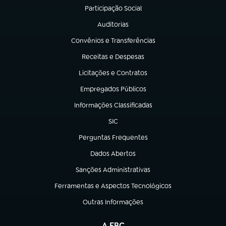
Participação Social
(abre em nova aba)
Auditorias
(abre em nova aba)
Convênios e Transferências
(abre em nova aba)
Receitas e Despesas
(abre em nova aba)
Licitações e Contratos
(abre em nova aba)
Empregados Públicos
(abre em nova aba)
Informações Classificadas
(abre em nova aba)
SIC
(abre em nova aba)
Perguntas Frequentes
(abre em nova aba)
Dados Abertos
(abre em nova aba)
Sanções Administrativas
(abre em nova aba)
Ferramentas e Aspectos Tecnológicos
(abre em nova aba)
Outras Informações
(abre em nova aba)
A EBC