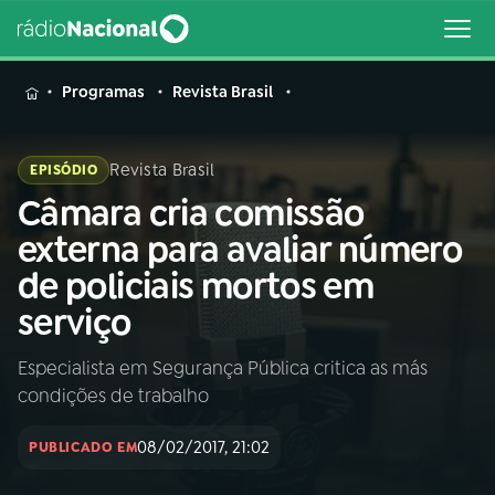
MENU
Programas
Revista Brasil
Revista Brasil
EPISÓDIO
Câmara cria comissão
Buscar
na
externa para avaliar número
Rádio
Buscar
de policiais mortos em
Nacional
serviço
AO VIVO
Especialista em Segurança Pública critica as más
condições de trabalho
01
INÍCIO
08/02/2017, 21:02
PUBLICADO EM
02
A RÁDIO