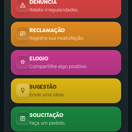
DENÚNCIA
Relate irregularidades.
RECLAMAÇÃO
Registre sua insatisfação.
ELOGIO
Compartilhe algo positivo.
SUGESTÃO
Envie uma ideia.
SOLICITAÇÃO
Faça um pedido.