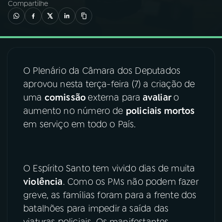
Compartilhe
03
PROGRAMAÇÃO
04
PROGRAMAS
O Plenário da Câmara dos Deputados
aprovou nesta terça-feira (7) a criação de
05
PODCASTS
uma
comissão
externa para
avaliar
o
aumento no número de
policiais mortos
06
VIDEOCASTS
em serviço em todo o País.
07
ÚLTIMAS
O Espírito Santo tem vivido dias de muita
violência
. Como os PMs não podem fazer
08
FESTIVAL DE MÚSICA
greve, as famílias foram para a frente dos
batalhões para impedir a saída das
ACOMPANHE A RÁDIO NACIONAL
viaturas policiais. Os manifestantes