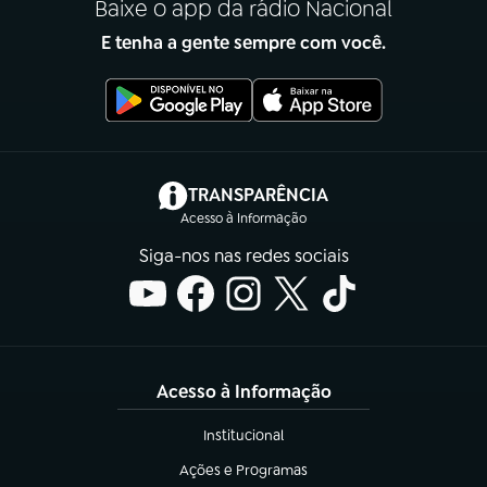
Baixe o app da rádio Nacional
E tenha a gente sempre com você.
(abre em nova aba)
TRANSPARÊNCIA
Acesso à Informação
Siga-nos nas redes sociais
Acesso à Informação
Institucional
(abre em nova aba)
Ações e Programas
(abre em nova aba)