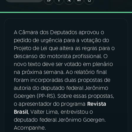
03
PROGRAMAÇÃO
A Câmara dos Deputados aprovou o
04
PROGRAMAS
pedido de urgência para a votação do
Projeto de Lei que altera as regras para o
05
PODCASTS
descanso do motorista profissional. O
novo texto deve ser votado em plenário
na próxima semana. Ao relatório final
06
VIDEOCASTS
foram incorporadas duas propostas de
autoria do deputado federal Jerônimo
07
ÚLTIMAS
Goergen (PP-RS). Sobre essas propostas,
o apresentador do programa
Revista
Brasil
, Valter Lima, entrevistou o
08
FESTIVAL DE MÚSICA
deputado federal Jerônimo Goergen.
Acompanhe.
ACOMPANHE A RÁDIO NACIONAL