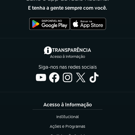
E tenha a gente sempre com você.
(abre em nova aba)
TRANSPARÊNCIA
Acesso à Informação
Siga-nos nas redes sociais
Acesso à Informação
Institucional
(abre em nova aba)
Ações e Programas
(abre em nova aba)