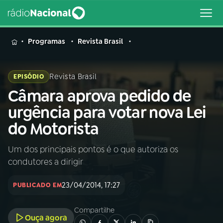
MENU
Programas
Revista Brasil
Revista Brasil
EPISÓDIO
Câmara aprova pedido de
Buscar
na
urgência para votar nova Lei
Rádio
Buscar
do Motorista
Nacional
Um dos principais pontos é o que autoriza os
AO VIVO
condutores a dirigir
01
INÍCIO
23/04/2014, 17:27
PUBLICADO EM
Compartilhe
02
A RÁDIO
Ouça agora