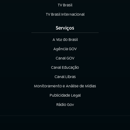
TV Brasil
(abre em nova aba)
TV Brasil Internacional
(abre em nova aba)
Serviços
A Voz do Brasil
(abre em nova aba)
Agência GOV
(abre em nova aba)
Canal GOV
(abre em nova aba)
Canal Educação
(abre em nova aba)
Canal Libras
(abre em nova aba)
Monitoramento e Análise de Mídias
(abre em nova aba)
Publicidade Legal
(abre em nova aba)
Rádio Gov
(abre em nova aba)