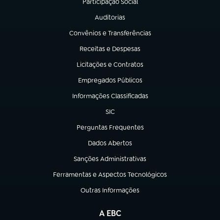
Participação Social
(abre em nova aba)
Auditorias
(abre em nova aba)
Convênios e Transferências
(abre em nova aba)
Receitas e Despesas
(abre em nova aba)
Licitações e Contratos
(abre em nova aba)
Empregados Públicos
(abre em nova aba)
Informações Classificadas
(abre em nova aba)
SIC
(abre em nova aba)
Perguntas Frequentes
(abre em nova aba)
Dados Abertos
(abre em nova aba)
Sanções Administrativas
(abre em nova aba)
Ferramentas e Aspectos Tecnológicos
(abre em nova aba)
Outras Informações
(abre em nova aba)
A EBC