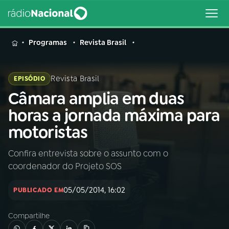
MENU
Programas
Revista Brasil
Revista Brasil
EPISÓDIO
Câmara amplia em duas
Buscar
na
horas a jornada máxima para
Rádio
Buscar
motoristas
Nacional
Confira entrevista sobre o assunto com o
AO VIVO
coordenador do Projeto SOS
01
INÍCIO
05/05/2014, 16:02
PUBLICADO EM
Compartilhe
02
A RÁDIO