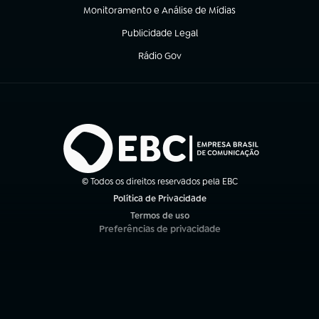
Monitoramento e Análise de Mídias
(abre em nova aba)
Publicidade Legal
(abre em nova aba)
Rádio Gov
(abre em nova aba)
© Todos os direitos reservados pela EBC
Política de Privacidade
(abre em nova aba)
Termos de uso
(abre em nova aba)
Preferências de privacidade