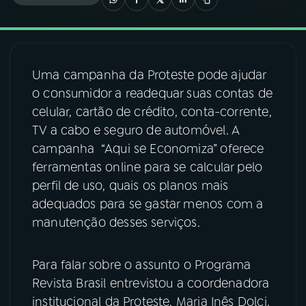
03
PROGRAMAÇÃO
Uma campanha da Proteste pode ajudar
04
PROGRAMAS
o consumidor a readequar suas contas de
celular, cartão de crédito, conta-corrente,
05
PODCASTS
TV a cabo e seguro de automóvel. A
campanha “Aqui se Economiza” oferece
ferramentas online para se calcular pelo
06
VIDEOCASTS
perfil de uso, quais os planos mais
adequados para se gastar menos com a
07
ÚLTIMAS
manutenção desses serviços.
08
FESTIVAL DE MÚSICA
Para falar sobre o assunto o Programa
Revista Brasil entrevistou a coordenadora
institucional da Proteste, Maria Inês Dolci.
ACOMPANHE A RÁDIO NACIONAL