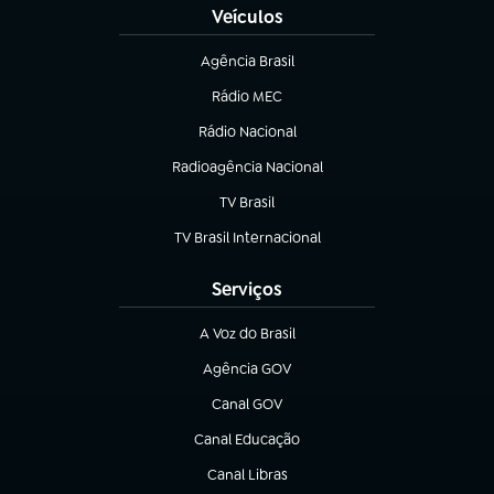
Veículos
Agência Brasil
(abre em nova aba)
Rádio MEC
(abre em nova aba)
Rádio Nacional
Radioagência Nacional
(abre em nova aba)
TV Brasil
(abre em nova aba)
TV Brasil Internacional
(abre em nova aba)
Serviços
A Voz do Brasil
(abre em nova aba)
Agência GOV
(abre em nova aba)
Canal GOV
(abre em nova aba)
Canal Educação
(abre em nova aba)
Canal Libras
(abre em nova aba)