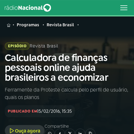
MENU
Programas
Revista Brasil
Revista Brasil
EPISÓDIO
Calculadora de finanças
Buscar
na
pessoais online ajuda
Rádio
Buscar
brasileiros a economizar
Nacional
Ferramente da Proteste calcula pelo perfil de usuário,
AO VIVO
quais os planos
01
INÍCIO
15/02/2016, 15:35
PUBLICADO EM
Compartilhe
02
A RÁDIO
Ouça agora