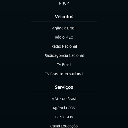
RNCP
(abre em nova aba)
Veículos
Agência Brasil
(abre em nova aba)
Rádio MEC
(abre em nova aba)
Rádio Nacional
Radioagência Nacional
(abre em nova aba)
TV Brasil
(abre em nova aba)
TV Brasil Internacional
(abre em nova aba)
Serviços
A Voz do Brasil
(abre em nova aba)
Agência GOV
(abre em nova aba)
Canal GOV
(abre em nova aba)
Canal Educação
(abre em nova aba)