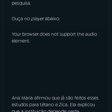
pesquisa.
YouTube
Facebook
Ouça no
player
abaixo:
Instagram
X
Your browser does not support the audio
TikTok
element.
Ana Maria afirmou que já são feitos esses
estudos para tétano e Zica. Ela explicou
que a instituição depende neste