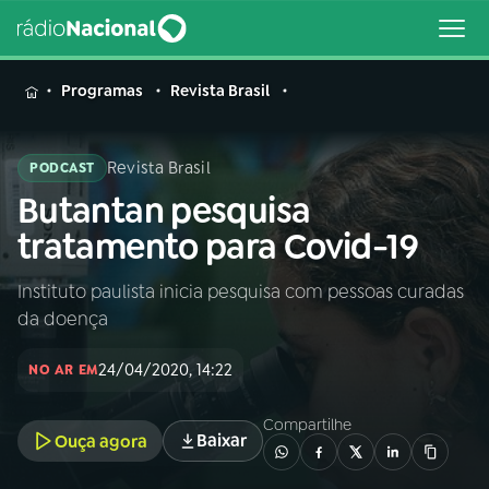
MENU
Programas
Revista Brasil
Revista Brasil
PODCAST
Butantan pesquisa
Buscar
na
tratamento para Covid-19
Rádio
Buscar
Nacional
Instituto paulista inicia pesquisa com pessoas curadas
da doença
AO VIVO
24/04/2020, 14:22
NO AR EM
01
INÍCIO
Compartilhe
Baixar
Ouça agora
02
A RÁDIO