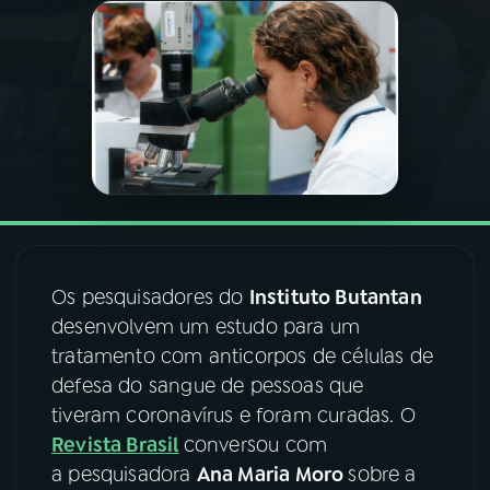
03
PROGRAMAÇÃO
04
PROGRAMAS
05
PODCASTS
06
VIDEOCASTS
Os pesquisadores do
Instituto Butantan
desenvolvem um estudo para um
07
ÚLTIMAS
tratamento com anticorpos de células de
defesa do sangue de pessoas que
tiveram coronavírus e foram curadas. O
08
FESTIVAL DE MÚSICA
Revista Brasil
conversou com
a pesquisadora
Ana Maria Moro
sobre a
ACOMPANHE A RÁDIO NACIONAL