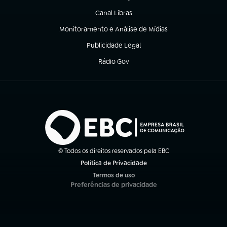
Canal Libras
(abre em nova aba)
Monitoramento e Análise de Mídias
(abre em nova aba)
Publicidade Legal
(abre em nova aba)
Rádio Gov
(abre em nova aba)
© Todos os direitos reservados pela EBC
Política de Privacidade
(abre em nova aba)
Termos de uso
(abre em nova aba)
Preferências de privacidade