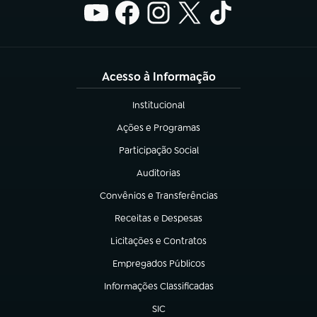
Acesso à Informação
Institucional
(abre em nova aba)
Ações e Programas
(abre em nova aba)
Participação Social
(abre em nova aba)
Auditorias
(abre em nova aba)
Convênios e Transferências
(abre em nova aba)
Receitas e Despesas
(abre em nova aba)
Licitações e Contratos
(abre em nova aba)
Empregados Públicos
(abre em nova aba)
Informações Classificadas
(abre em nova aba)
SIC
(abre em nova aba)