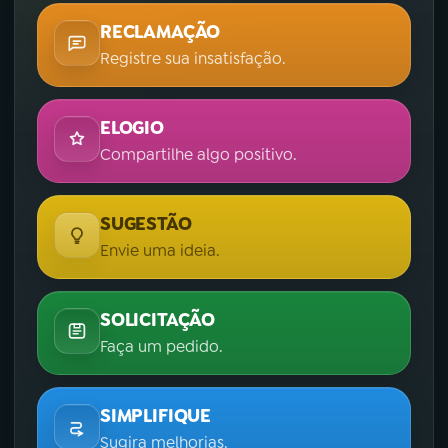
RECLAMAÇÃO
Registre sua insatisfação.
ELOGIO
Compartilhe algo positivo.
SUGESTÃO
Envie uma ideia.
SOLICITAÇÃO
Faça um pedido.
SIMPLIFIQUE
Sugira melhorias.