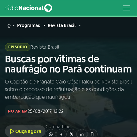
MENU
Programas
Revista Brasil
Revista Brasil
EPISÓDIO
Buscas por vítimas de
Buscar
na
naufrágio no Pará continuam
Rádio
Buscar
Nacional
O Capitão de Fragata Caio César falou ao Revista Brasil
sobre o processo de reflutuação e as condições da
AO VIVO
embarcação que naufragou
25/08/2017, 13:22
01
INÍCIO
NO AR EM
Compartilhe
Ouça agora
02
A RÁDIO