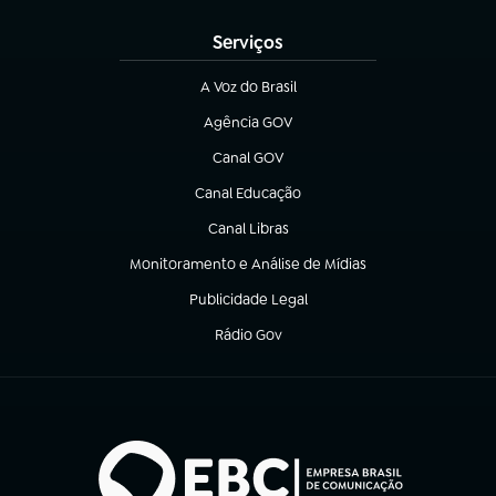
Serviços
A Voz do Brasil
(abre em nova aba)
Agência GOV
(abre em nova aba)
Canal GOV
(abre em nova aba)
Canal Educação
(abre em nova aba)
Canal Libras
(abre em nova aba)
Monitoramento e Análise de Mídias
(abre em nova aba)
Publicidade Legal
(abre em nova aba)
Rádio Gov
(abre em nova aba)