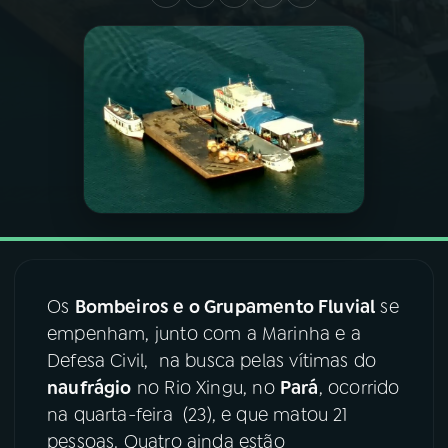
03
PROGRAMAÇÃO
04
PROGRAMAS
05
PODCASTS
06
VIDEOCASTS
Os
Bombeiros e o Grupamento Fluvial
se
07
ÚLTIMAS
empenham, junto com a Marinha e a
Defesa Civil, na busca pelas vítimas do
08
FESTIVAL DE MÚSICA
naufrágio
no Rio Xingu, no
Pará
, ocorrido
na quarta-feira (23), e que matou 21
pessoas. Quatro ainda estão
ACOMPANHE A RÁDIO NACIONAL