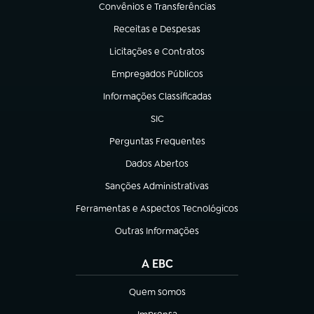
Convênios e Transferências
(abre em nova aba)
Receitas e Despesas
(abre em nova aba)
Licitações e Contratos
(abre em nova aba)
Empregados Públicos
(abre em nova aba)
Informações Classificadas
(abre em nova aba)
SIC
(abre em nova aba)
Perguntas Frequentes
(abre em nova aba)
Dados Abertos
(abre em nova aba)
Sanções Administrativas
(abre em nova aba)
Ferramentas e Aspectos Tecnológicos
(abre em nova aba)
Outras Informações
(abre em nova aba)
A EBC
Quem somos
(abre em nova aba)