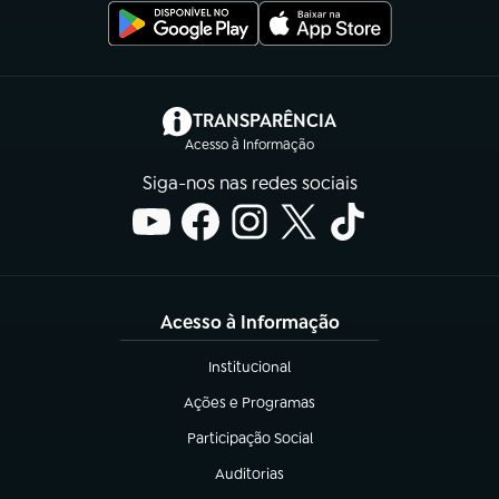
(abre em nova aba)
TRANSPARÊNCIA
Acesso à Informação
Siga-nos nas redes sociais
Acesso à Informação
Institucional
(abre em nova aba)
Ações e Programas
(abre em nova aba)
Participação Social
(abre em nova aba)
Auditorias
(abre em nova aba)