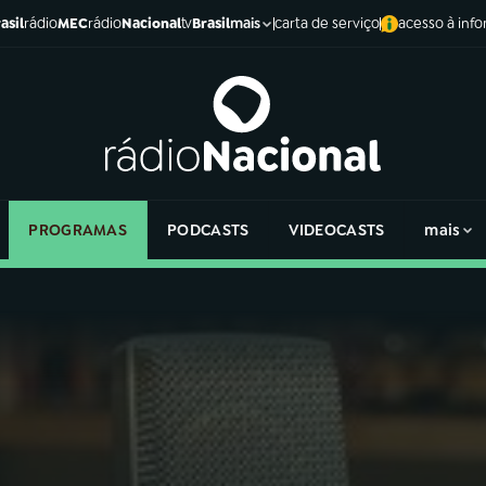
asil
rádio
MEC
rádio
Nacional
tv
Brasil
carta de serviço
acesso à inf
mais
PROGRAMAS
PODCASTS
VIDEOCASTS
mais