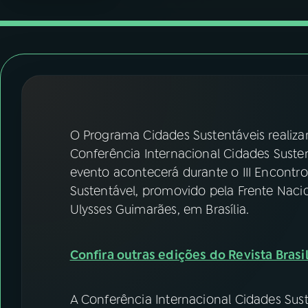
07
ÚLTIMAS
08
FESTIVAL DE MÚSICA
ACOMPANHE A RÁDIO NACIONAL
YouTube
Facebook
O Programa Cidades Sustentáveis realizará,
Conferência Internacional Cidades Sustent
Instagram
X
evento acontecerá durante o III Encont
Sustentável, promovido pela Frente Naci
TikTok
Ulysses Guimarães, em Brasília.
Confira outras edições do Revista Brasil
A Conferência Internacional Cidades Suste