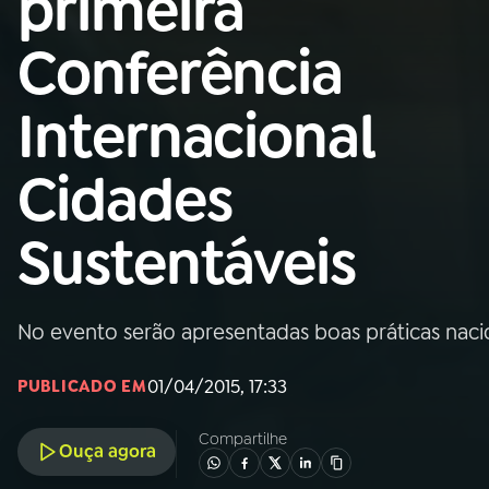
primeira
Nacional
Conferência
01
INÍCIO
Internacional
02
A RÁDIO
Cidades
03
PROGRAMAÇÃO
Sustentáveis
04
PROGRAMAS
No evento serão apresentadas boas práticas nacio
05
PODCASTS
01/04/2015, 17:33
PUBLICADO EM
06
VIDEOCASTS
Compartilhe
Ouça agora