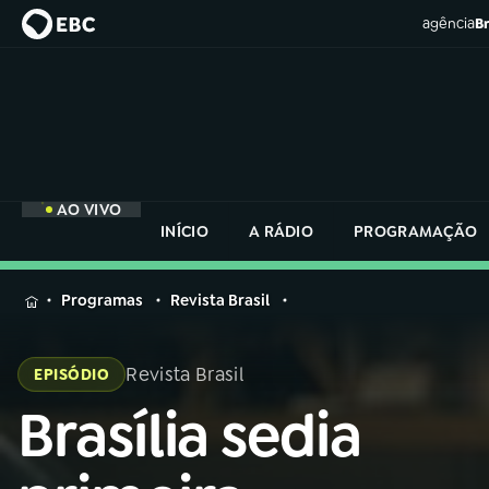
agência
Br
AO VIVO
INÍCIO
A RÁDIO
PROGRAMAÇÃO
MENU
Programas
Revista Brasil
Buscar
na
Revista Brasil
EPISÓDIO
Rádio
Buscar
Nacional
Brasília sedia
Buscar
na
Rádio
AO VIVO