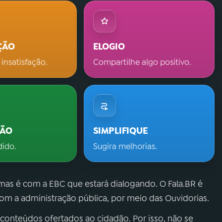
ÇÃO
ELOGIO
 insatisfação.
Compartilhe algo positivo.
ÇÃO
SIMPLIFIQUE
dido.
Sugira melhorias.
 mas é com a EBC que estará dialogando. O Fala.BR é
m a administração pública, por meio das Ouvidorias.
 conteúdos ofertados ao cidadão. Por isso, não se