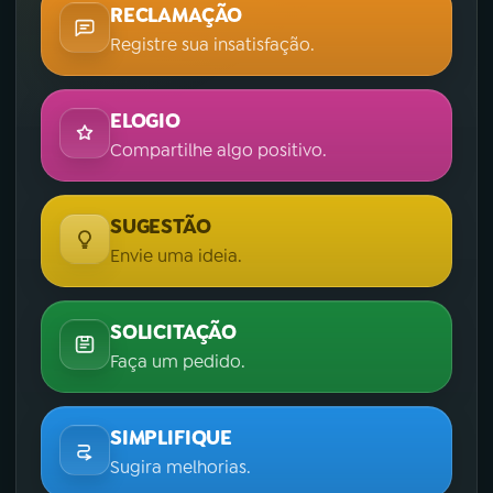
RECLAMAÇÃO
Registre sua insatisfação.
ELOGIO
Compartilhe algo positivo.
SUGESTÃO
Envie uma ideia.
SOLICITAÇÃO
Faça um pedido.
SIMPLIFIQUE
Sugira melhorias.