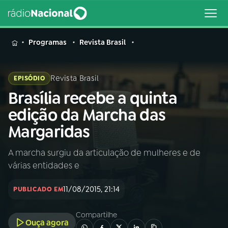
MENU
Programas
Revista Brasil
Revista Brasil
EPISÓDIO
Brasília recebe a quinta
Buscar
na
edição da Marcha das
Rádio
Buscar
Margaridas
Nacional
A marcha surgiu da articulação de mulheres e de
AO VIVO
várias entidades e
01
INÍCIO
11/08/2015, 21:14
PUBLICADO EM
Compartilhe
02
A RÁDIO
Ouça agora