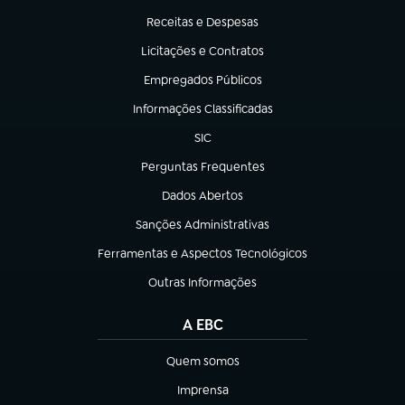
Receitas e Despesas
(abre em nova aba)
Licitações e Contratos
(abre em nova aba)
Empregados Públicos
(abre em nova aba)
Informações Classificadas
(abre em nova aba)
SIC
(abre em nova aba)
Perguntas Frequentes
(abre em nova aba)
Dados Abertos
(abre em nova aba)
Sanções Administrativas
(abre em nova aba)
Ferramentas e Aspectos Tecnológicos
(abre em nova aba)
Outras Informações
(abre em nova aba)
A EBC
Quem somos
(abre em nova aba)
Imprensa
(abre em nova aba)