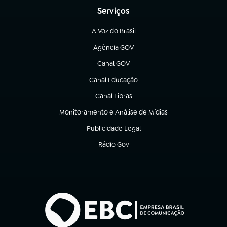
Serviços
A Voz do Brasil
(abre em nova aba)
Agência GOV
(abre em nova aba)
Canal GOV
(abre em nova aba)
Canal Educação
(abre em nova aba)
Canal Libras
(abre em nova aba)
Monitoramento e Análise de Mídias
(abre em nova aba)
Publicidade Legal
(abre em nova aba)
Rádio Gov
(abre em nova aba)