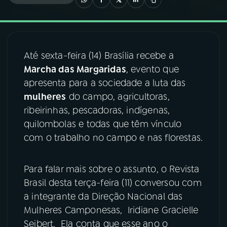
03
PROGRAMAÇÃO
Até sexta-feira (14) Brasília recebe a
04
PROGRAMAS
Marcha das Margaridas
, evento que
apresenta para a sociedade a luta das
05
PODCASTS
mulheres
do campo, agricultoras,
ribeirinhas, pescadoras, indígenas,
quilombolas e todas que têm vínculo
06
VIDEOCASTS
com o trabalho no campo e nas florestas.
07
ÚLTIMAS
Para falar mais sobre o assunto, o Revista
Brasil desta terça-feira (11) conversou com
08
FESTIVAL DE MÚSICA
a integrante da Direção Nacional das
Mulheres Camponesas, Iridiane Gracielle
Seibert. Ela conta que esse ano o
ACOMPANHE A RÁDIO NACIONAL