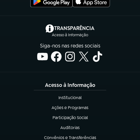
(abre em nova aba)
TRANSPARÊNCIA
Acesso à Informação
Siga-nos nas redes sociais
Acesso à Informação
Institucional
(abre em nova aba)
Ações e Programas
(abre em nova aba)
Participação Social
(abre em nova aba)
Auditorias
(abre em nova aba)
Convênios e Transferências
(abre em nova aba)