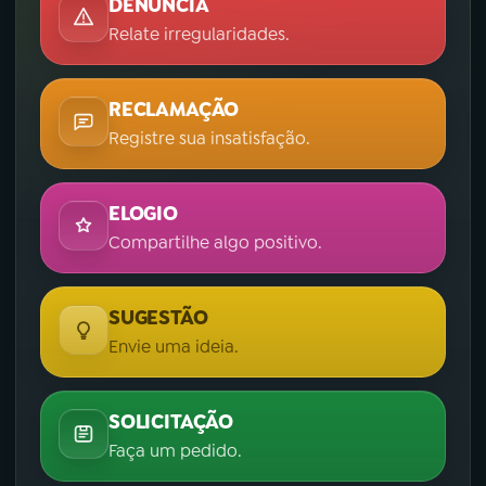
DENÚNCIA
Relate irregularidades.
RECLAMAÇÃO
Registre sua insatisfação.
ELOGIO
Compartilhe algo positivo.
SUGESTÃO
Envie uma ideia.
SOLICITAÇÃO
Faça um pedido.