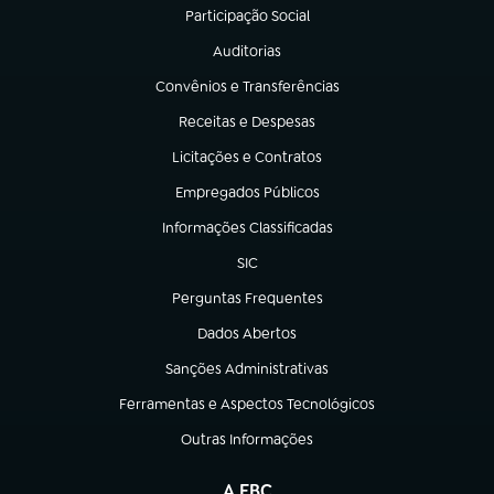
Participação Social
(abre em nova aba)
Auditorias
(abre em nova aba)
Convênios e Transferências
(abre em nova aba)
Receitas e Despesas
(abre em nova aba)
Licitações e Contratos
(abre em nova aba)
Empregados Públicos
(abre em nova aba)
Informações Classificadas
(abre em nova aba)
SIC
(abre em nova aba)
Perguntas Frequentes
(abre em nova aba)
Dados Abertos
(abre em nova aba)
Sanções Administrativas
(abre em nova aba)
Ferramentas e Aspectos Tecnológicos
(abre em nova aba)
Outras Informações
(abre em nova aba)
A EBC