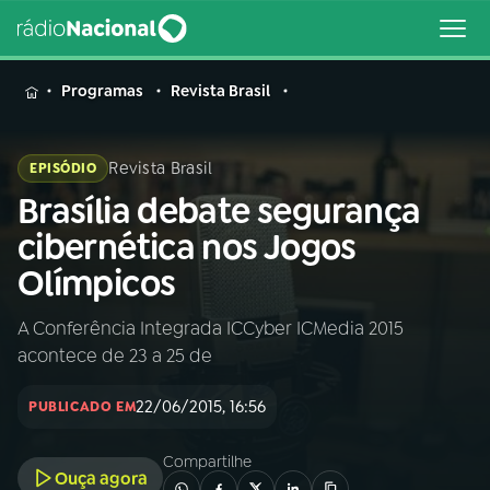
MENU
Programas
Revista Brasil
Revista Brasil
EPISÓDIO
Brasília debate segurança
Buscar
na
cibernética nos Jogos
Rádio
Buscar
Olímpicos
Nacional
A Conferência Integrada ICCyber ICMedia 2015
AO VIVO
acontece de 23 a 25 de
01
INÍCIO
22/06/2015, 16:56
PUBLICADO EM
Compartilhe
02
A RÁDIO
Ouça agora