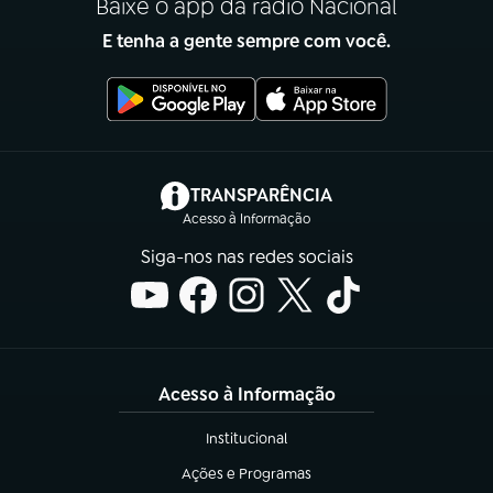
Baixe o app da rádio Nacional
E tenha a gente sempre com você.
(abre em nova aba)
TRANSPARÊNCIA
Acesso à Informação
Siga-nos nas redes sociais
Acesso à Informação
Institucional
(abre em nova aba)
Ações e Programas
(abre em nova aba)