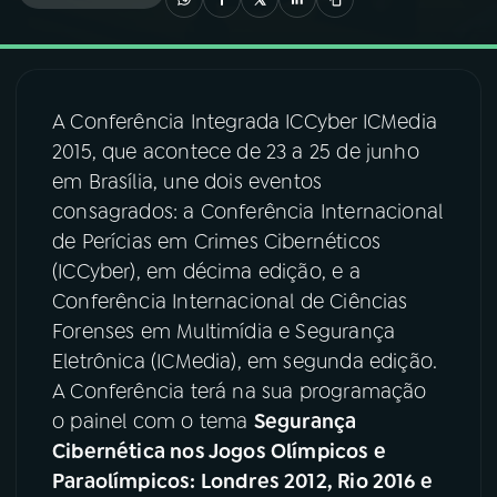
03
PROGRAMAÇÃO
A Conferência Integrada ICCyber ICMedia
04
PROGRAMAS
2015, que acontece de 23 a 25 de junho
em Brasília, une dois eventos
05
PODCASTS
consagrados: a Conferência Internacional
de Perícias em Crimes Cibernéticos
(ICCyber), em décima edição, e a
06
VIDEOCASTS
Conferência Internacional de Ciências
Forenses em Multimídia e Segurança
07
ÚLTIMAS
Eletrônica (ICMedia), em segunda edição.
A Conferência terá na sua programação
o painel com o tema
Segurança
08
FESTIVAL DE MÚSICA
Cibernética nos Jogos Olímpicos e
Paraolímpicos: Londres 2012, Rio 2016 e
ACOMPANHE A RÁDIO NACIONAL