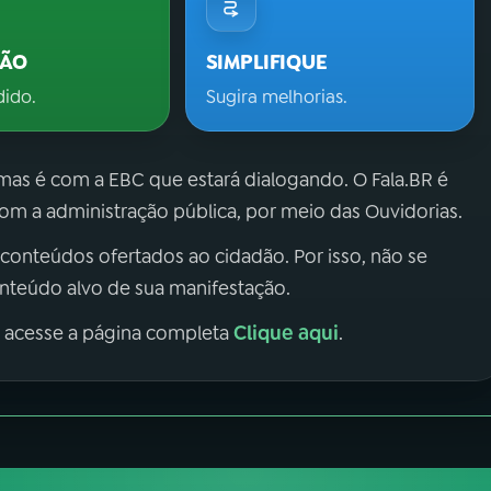
ÇÃO
SIMPLIFIQUE
dido.
Sugira melhorias.
 mas é com a EBC que estará dialogando. O Fala.BR é
m a administração pública, por meio das Ouvidorias.
 conteúdos ofertados ao cidadão. Por isso, não se
onteúdo alvo de sua manifestação.
Clique aqui
, acesse a página completa
.