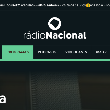
asil
rádio
MEC
rádio
Nacional
tv
Brasil
carta de serviço
acesso à inf
mais
PROGRAMAS
PODCASTS
VIDEOCASTS
mais
a