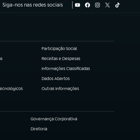
Siga-nos nas redes sociais
Participação Social
(abre em nova aba)
as
Receitas e Despesas
(abre em nova aba)
Informações Classificadas
(abre em nova aba)
Dados Abertos
(abre em nova aba)
Tecnológicos
Outras Informações
(abre em nova aba)
Governança Corporativa
(abre em nova aba)
Diretoria
(abre em nova aba)