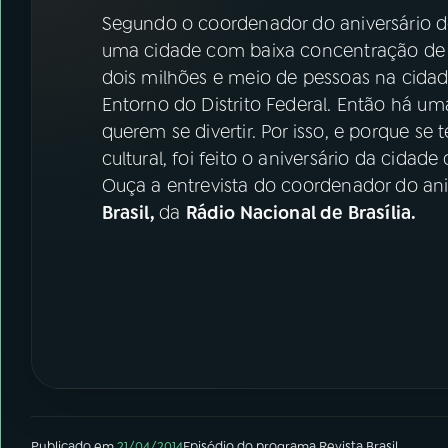
07
ÚLTIMAS
Segundo o coordenador do aniversário de 
uma cidade com baixa concentração de
08
FESTIVAL DE MÚSICA
dois milhões e meio de pessoas na cidad
Entorno do Distrito Federal. Então há 
querem se divertir. Por isso, e porque 
ACOMPANHE A RÁDIO NACIONAL
cultural, foi feito o aniversário da cidade
YouTube
Facebook
Ouça a entrevista do coordenador do ani
Brasil,
da
Rádio Nacional de Brasília.
Instagram
X
TikTok
Publicado em
21/04/2014
Episódio
do programa
Revista Brasil