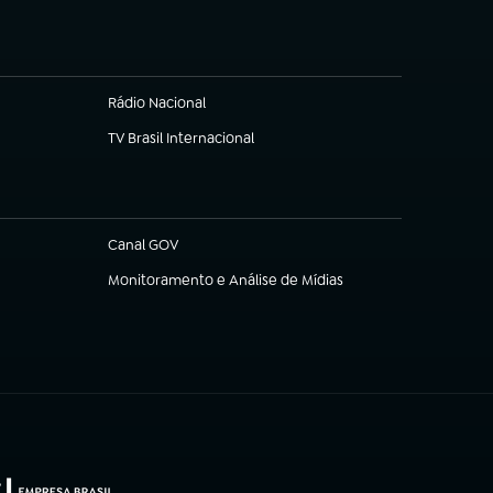
Rádio Nacional
TV Brasil Internacional
(abre em nova aba)
Canal GOV
(abre em nova aba)
Monitoramento e Análise de Mídias
(abre em nova aba)