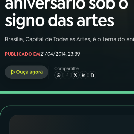
aniversário sob o
Nacional
signo das artes
01
INÍCIO
02
A RÁDIO
Brasília, Capital de Todas as Artes, é o tema do an
21/04/2014, 23:39
PUBLICADO EM
03
PROGRAMAÇÃO
Compartilhe
Ouça agora
04
PROGRAMAS
05
PODCASTS
06
VIDEOCASTS