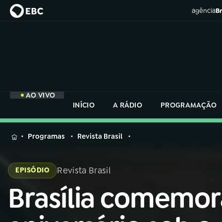
agência
Br
AO VIVO
INÍCIO
A RÁDIO
PROGRAMAÇÃO
MENU
Programas
Revista Brasil
Buscar
na
Revista Brasil
EPISÓDIO
Rádio
Buscar
Nacional
Brasília comemor
Buscar
na
Rádio
AO VIVO